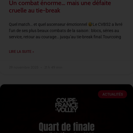
Un combat énorme… mais une défaite
cruelle au tie-break
Quel match… et quel ascenseur émotionnel
Le CVB52 a livré
l’un de ses plus beaux combats de la saison : blocs, séries au
service, retour au courage… jusqu’au tie-break final.Tourcoing
LIRE LA SUITE »
29 novembre 2025
21 h 49 min
ACTUALITÉS