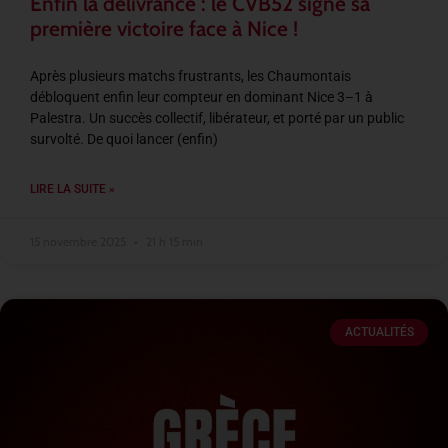
Enfin la délivrance : le CVB52 signe sa
première victoire face à Nice !
Après plusieurs matchs frustrants, les Chaumontais
débloquent enfin leur compteur en dominant Nice 3–1 à
Palestra. Un succès collectif, libérateur, et porté par un public
survolté. De quoi lancer (enfin)
LIRE LA SUITE »
15 novembre 2025
21 h 15 min
ACTUALITÉS