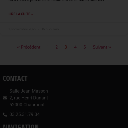
LIRE LA SUITE »
13 novembre 2025
16 h 25 min
« Précédent
1
2
3
4
5
Suivant »
CONTACT
Salle Jean Masson
2, rue Henri Dunant
52000 Chaumont
03.25.31.79.34
NAVIGATION