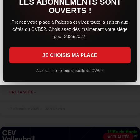
LES ABONNEMENTS SONT
OUVERTS !
Prenez votre place à Palestra et vivez toute la saison aux
côtés du CVB52. Choisissez dès maintenant votre siège
Une résistance courageuse, mais
pour 2026/2027.
Montpellier trop solide, reste leader
JE CHOISIS MA PLACE
Face au leader montpelliérain, le CVB52 a livré une prestation
sérieuse et engagée. Solides dès l’entame, les Chaumontais ont
su concrétiser leur bon début de match en remportant le
Accès à la billetterie officielle du CVB52
premier
LIRE LA SUITE »
13 décembre 2025
22 h 06 min
ACTUALITÉS