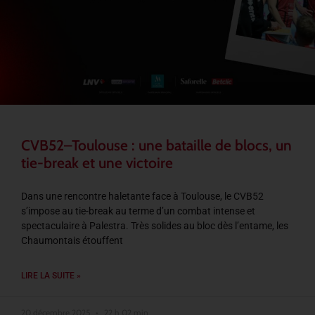
CVB52–Toulouse : une bataille de blocs, un
tie-break et une victoire
Dans une rencontre haletante face à Toulouse, le CVB52
s’impose au tie-break au terme d’un combat intense et
spectaculaire à Palestra. Très solides au bloc dès l’entame, les
Chaumontais étouffent
LIRE LA SUITE »
20 décembre 2025
22 h 02 min