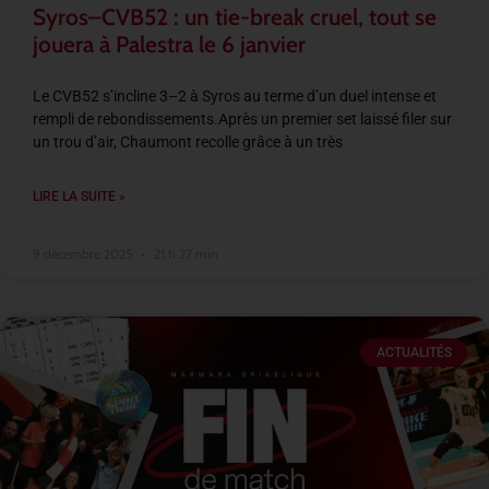
Syros–CVB52 : un tie-break cruel, tout se
jouera à Palestra le 6 janvier
Le CVB52 s’incline 3–2 à Syros au terme d’un duel intense et
rempli de rebondissements.Après un premier set laissé filer sur
un trou d’air, Chaumont recolle grâce à un très
LIRE LA SUITE »
9 décembre 2025
21 h 27 min
ACTUALITÉS