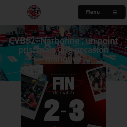
Menu
CVB52–Narbonne : un point
pris, mais une occasion
manquée