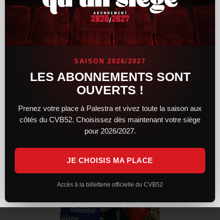
SAISON 2026/2027
LES ABONNEMENTS SONT
OUVERTS !
RENCONTRE JOUEURS & STAFF
Prenez votre place à Palestra et vivez toute la saison aux
Séance photos & dédicaces
côtés du CVB52. Choisissez dès maintenant votre siège
pour 2026/2027.
JE CHOISIS MA PLACE
Accès à la billetterie officielle du CVB52