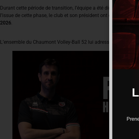
Durant cette période de transition, l’équipe a été dirigée par l’en
l’issue de cette phase, le club et son président ont décidé de co
2026
.
L’ensemble du Chaumont Volley-Ball 52 lui adresse sa pleine con
Prene