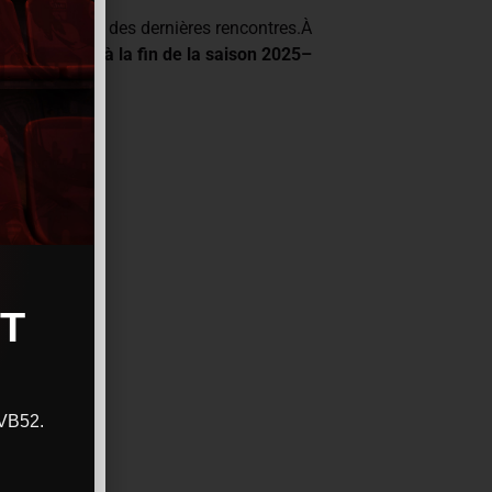
ofessionnel lors des dernières rencontres.À
mmédiat,
jusqu’à la fin de la saison 2025–
s fonctions.
T
CVB52.