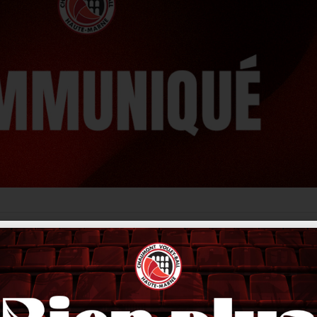
Benjamin Bobée
février 9, 2026
4:00 pm
Facebook
Twitter
Linkedin
rincipal du CVB52 pendant plus de dix ans, le club a souhaité pren
-Ball 52, dans un contexte exigeant et contraint par le calendrier