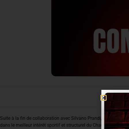
Suite à la fin de collaboration avec Silvano Prandi, entraîneur p
dans le meilleur intérêt sportif et structurel du Chaumont Volley