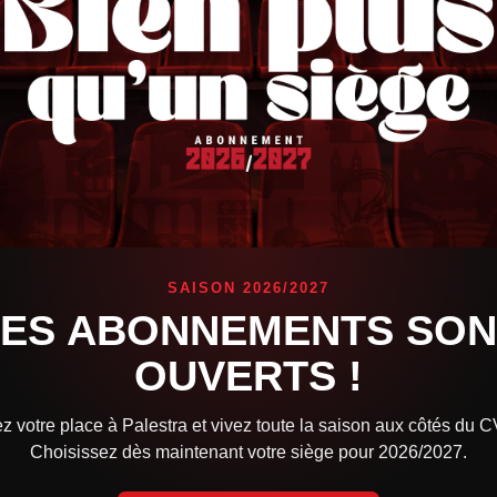
traîneur adjoint, Iban Perez, qui a assuré l’intérim sur le banc pr
nfirmer
Iban Perez au poste d’entraîneur principal
, avec effet i
fiance et lui souhaite la plus grande réussite dans ses nouvelle
SAISON 2026/2027
LES ABONNEMENTS SON
OUVERTS !
z votre place à Palestra et vivez toute la saison aux côtés du 
Choisissez dès maintenant votre siège pour 2026/2027.