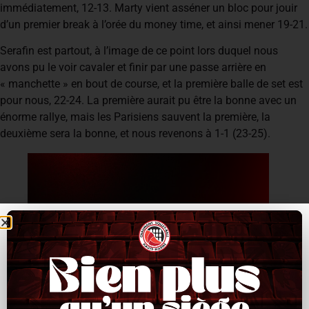
immédiatement, 12-13. Marty vient asséner un bloc pour jouir
d’un premier break à l’orée du money time, et ainsi mener 19-21.
Serafin est partout, à l’image de ce point lors duquel nous
avons pu le voir cavaler et finir par une passe arrière en
« manchette » en bout de course, et la première balle de set est
pour nous, 22-24. La première aurait pu être la bonne avec un
énorme rallye, mais les Parisiens sauvent la première, la
deuxième sera la bonne, et nous revenons à 1-1 (23-25).