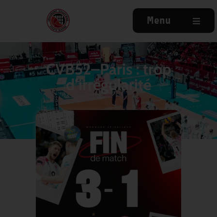
Menu
CVB52–Paris : trop
d’irrégularité