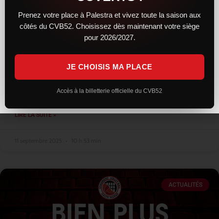
Prenez votre place à Palestra et vivez toute la saison aux
côtés du CVB52. Choisissez dès maintenant votre siège
Les entraînements bientôt ouverts au
pour 2026/2027.
public
JE CHOISIS MA PLACE
Alors que la reprise a lieu mi août pour les premiers arrivants
cette saison, comme à son habitude, le club n’a pas ouvert les
entraînements au public. Seuls quelques privilégiés
Accès à la billetterie officielle du CVB52
LIRE LA SUITE »
11 septembre 2025
10 h 53 min
ACTUALITÉS