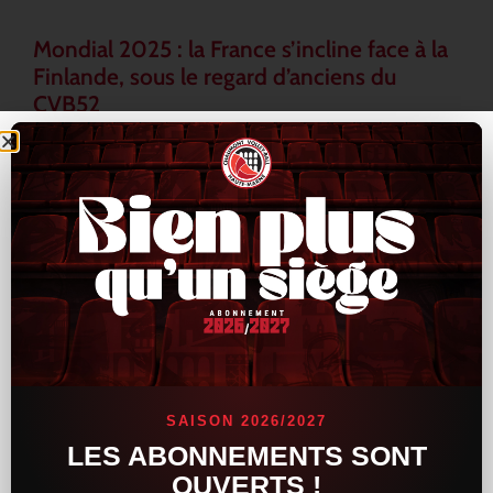
Mondial 2025 : la France s’incline face à la
Finlande, sous le regard d’anciens du
CVB52
L’Équipe de France a connu un revers inattendu lors du
Mondial 2025, en s’inclinant face à la Finlande au terme d’une
rencontre tendue et indécise. Les Bleus, pourtant armés de
LIRE LA SUITE »
16 septembre 2025
15 h 33 min
ACTUALITÉS
SAISON 2026/2027
LES ABONNEMENTS SONT
OUVERTS !