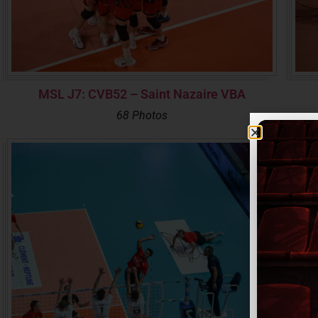
MSL J7: CVB52 – Saint Nazaire VBA
68 Photos