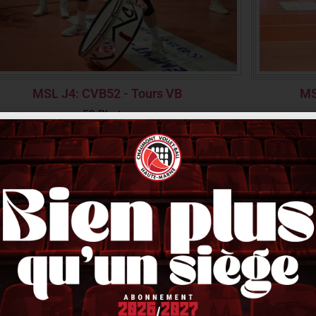
MSL J4: CVB52 - Tours VB
MS
52 Photos