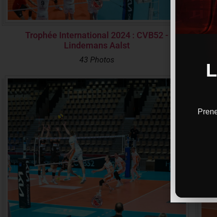
Trophée International 2024 : CVB52 -
Tro
Lindemans Aalst
43 Photos
Prene