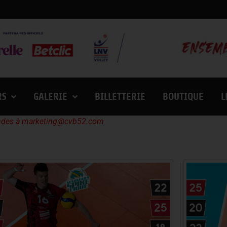
RS
GALERIE
BILLETTERIE
BOUTIQUE
L
andes à
marketing@cvb52.com