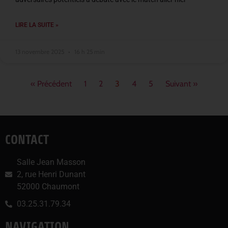
LIRE LA SUITE »
13 novembre 2025
16 h 25 min
« Précédent
1
2
3
4
5
Suivant »
CONTACT
Salle Jean Masson
2, rue Henri Dunant
52000 Chaumont
03.25.31.79.34
NAVIGATION