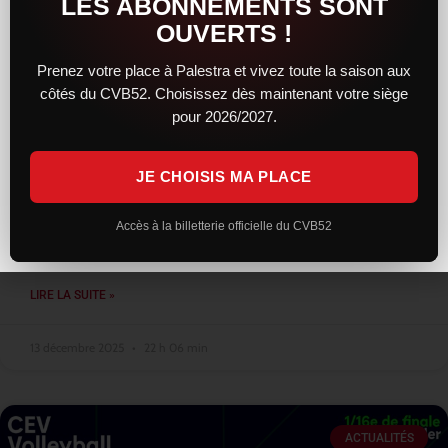
LES ABONNEMENTS SONT
OUVERTS !
Prenez votre place à Palestra et vivez toute la saison aux
côtés du CVB52. Choisissez dès maintenant votre siège
Une résistance courageuse, mais
pour 2026/2027.
Montpellier trop solide, reste leader
JE CHOISIS MA PLACE
Face au leader montpelliérain, le CVB52 a livré une prestation
sérieuse et engagée. Solides dès l’entame, les Chaumontais ont
su concrétiser leur bon début de match en remportant le
Accès à la billetterie officielle du CVB52
premier
LIRE LA SUITE »
13 décembre 2025
22 h 06 min
ACTUALITÉS