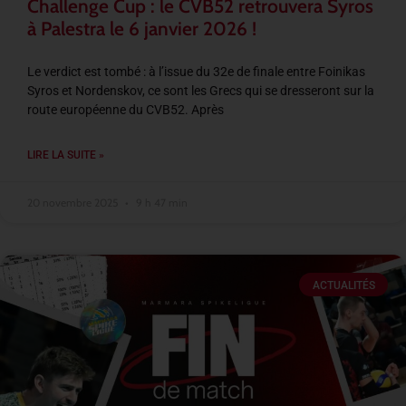
Challenge Cup : le CVB52 retrouvera Syros
à Palestra le 6 janvier 2026 !
Le verdict est tombé : à l’issue du 32e de finale entre Foinikas
Syros et Nordenskov, ce sont les Grecs qui se dresseront sur la
route européenne du CVB52. Après
LIRE LA SUITE »
20 novembre 2025
9 h 47 min
ACTUALITÉS