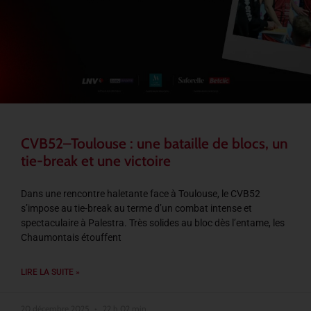
CVB52–Toulouse : une bataille de blocs, un
tie-break et une victoire
Dans une rencontre haletante face à Toulouse, le CVB52
s’impose au tie-break au terme d’un combat intense et
spectaculaire à Palestra. Très solides au bloc dès l’entame, les
Chaumontais étouffent
LIRE LA SUITE »
20 décembre 2025
22 h 02 min