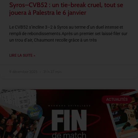
Syros–CVB52 : un tie-break cruel, tout se
jouera à Palestra le 6 janvier
Le CVB52 s’incline 3–2 à Syros au terme d’un duel intense et
rempli de rebondissements.Après un premier set laissé filer sur
un trou d’air, Chaumont recolle grâce à un très
LIRE LA SUITE »
9 décembre 2025
21 h 27 min
ACTUALITÉS