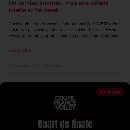
Un combat énorme… mais une défaite
cruelle au tie-break
Quel match… et quel ascenseur émotionnel
Le CVB52 a livré
l’un de ses plus beaux combats de la saison : blocs, séries au
service, retour au courage… jusqu’au tie-break final.Tourcoing
LIRE LA SUITE »
29 novembre 2025
21 h 49 min
ACTUALITÉS