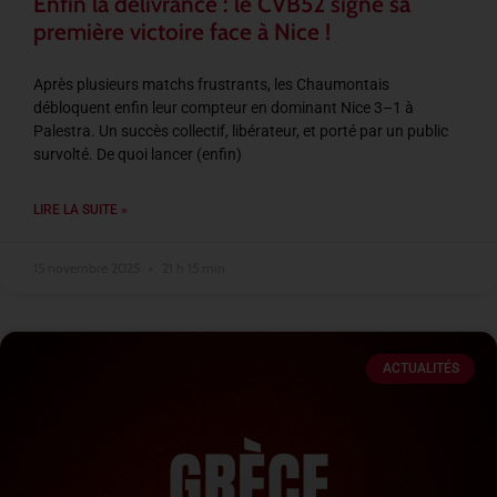
Enfin la délivrance : le CVB52 signe sa
première victoire face à Nice !
Après plusieurs matchs frustrants, les Chaumontais
débloquent enfin leur compteur en dominant Nice 3–1 à
Palestra. Un succès collectif, libérateur, et porté par un public
survolté. De quoi lancer (enfin)
LIRE LA SUITE »
15 novembre 2025
21 h 15 min
ACTUALITÉS