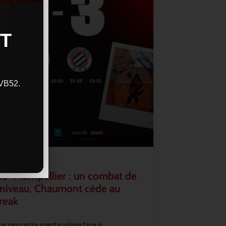
T
CVB52.
2–Montpellier : un combat de
 niveau, Chaumont cède au
reak
e rencontre spectaculaire face à