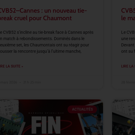
CVB52–Cannes : un nouveau tie-
CVB52
break cruel pour Chaumont
le m
e CVB52 s’incline au tie-break face à Cannes après
Le CVB5
n match à rebondissements. Dominés dans le
une ren
euxième set, les Chaumontais ont su réagir pour
Devant 
ousser la rencontre jusqu’à l’ultime manche,
ont su 
IRE LA SUITE »
LIRE LA 
 mars 2026
21 h 25 min
28 févri
ACTUALITÉS