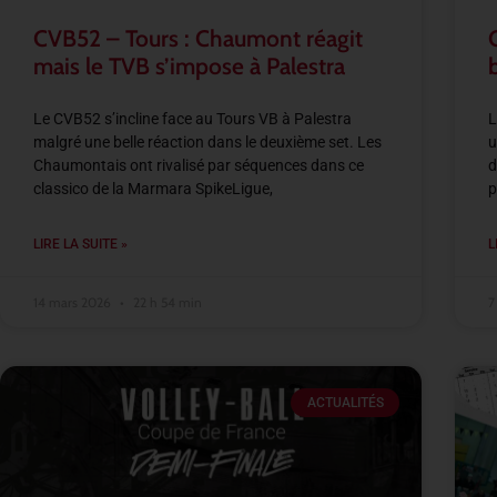
CVB52 – Tours : Chaumont réagit
mais le TVB s’impose à Palestra
Le CVB52 s’incline face au Tours VB à Palestra
L
malgré une belle réaction dans le deuxième set. Les
u
Chaumontais ont rivalisé par séquences dans ce
d
classico de la Marmara SpikeLigue,
p
LIRE LA SUITE »
L
14 mars 2026
22 h 54 min
7
ACTUALITÉS