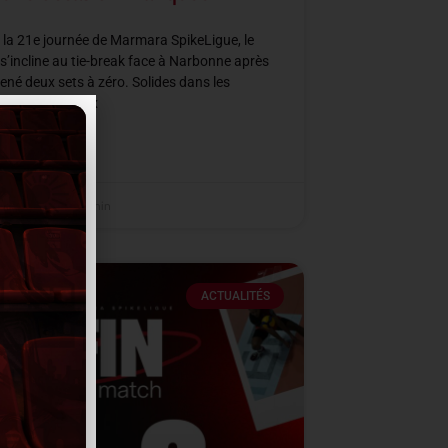
 la 21e journée de Marmara SpikeLigue, le
’incline au tie-break face à Narbonne après
ené deux sets à zéro. Solides dans les
s clés des deux
SUITE »
er 2026
21 h 36 min
ACTUALITÉS