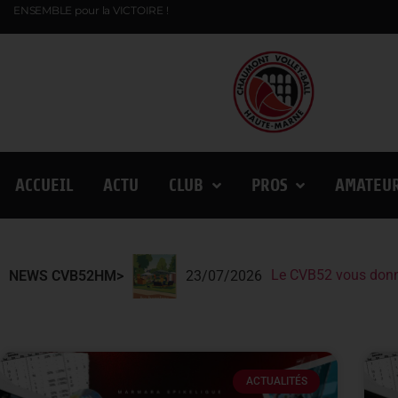
ENSEMBLE pour la VICTOIRE !
ACCUEIL
ACTU
CLUB
PROS
AMATEU
Le CVB52 vous donn
Le CVB52 présent au
Lindqvist et la Fin
NEWS CVB52HM>
23/07/2026
ACTUALITÉS