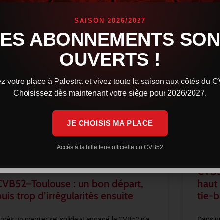
SAISON 2026/2027
LES ABONNEMENTS SON
OUVERTS !
z votre place à Palestra et vivez toute la saison aux côtés du 
Choisissez dès maintenant votre siège pour 2026/2027.
JE CHOISIS MA PLACE
Accès à la billetterie officielle du CVB52
CVB5
CVB52–Toulouse : un bon départ,
haut
puis trop d’irrégularités ensuite
tie-b
près un premier set solide et engagé, le CVB52 n’a
Dans un