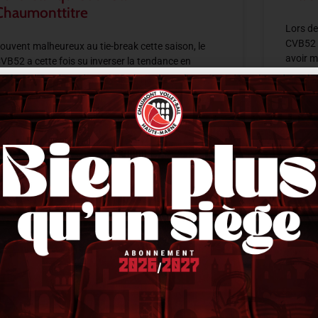
Chaumonttitre
Lors de
CVB52 s
ouvent malheureux au tie-break cette saison, le
avoir m
VB52 a cette fois su inverser la tendance en
moment
’imposant 2-3 sur le terrain du Plessis-Robinson.
près deux sets maîtrisés puis deux trous
LIRE LA 
IRE LA SUITE »
14 févri
1 février 2026
21 h 33 min
ACTUALITÉS