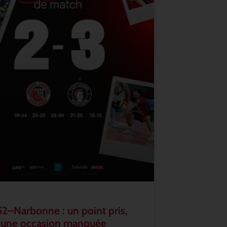
2–Narbonne : un point pris,
 une occasion manquée