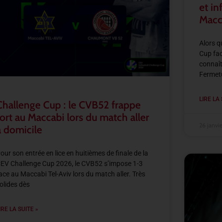
et in
Macc
Alors q
Cup fac
connaît
Fermetur
LIRE LA 
Challenge Cup : le CVB52 frappe
fort au Maccabi lors du match aller
26 janvi
à domicile
our son entrée en lice en huitièmes de finale de la
EV Challenge Cup 2026, le CVB52 s’impose 1-3
ace au Maccabi Tel-Aviv lors du match aller. Très
olides dès
IRE LA SUITE »