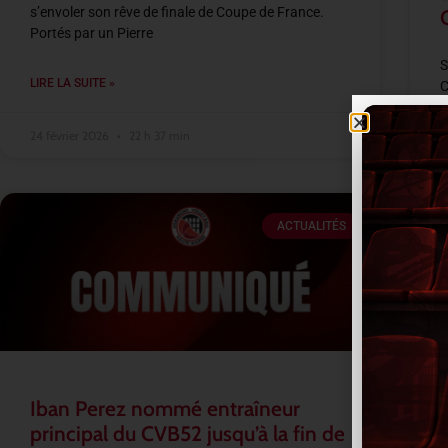
s’envoler son rêve de finale de Coupe de France.
Portés par un Pierre
S
LIRE LA SUITE »
C
s
A
24 février 2026
22 h 37 min
L
ACTUALITÉS
2
Iban Perez nommé entraîneur
principal du CVB52 jusqu’à la fin de