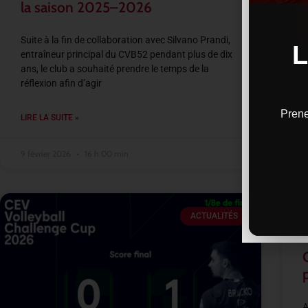
la saison 2025–2026
Suite à la fin de collaboration avec Silvano Prandi,
entraîneur principal du CVB52 pendant plus de dix
ans, le club a souhaité prendre le temps de la
réflexion afin d’agir
Prene
LIRE LA SUITE »
9 février 2026
16 h 00 min
ACTUALITÉS
A