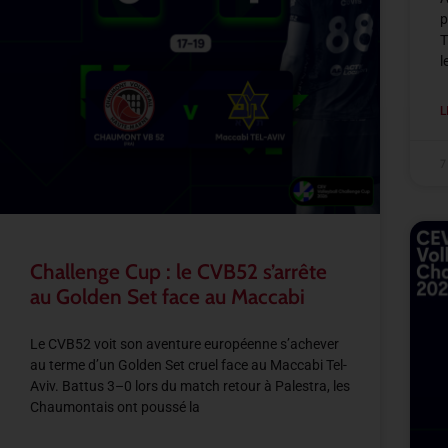
p
T
l
L
7
Challenge Cup : le CVB52 s’arrête
au Golden Set face au Maccabi
Le CVB52 voit son aventure européenne s’achever
au terme d’un Golden Set cruel face au Maccabi Tel-
Aviv. Battus 3–0 lors du match retour à Palestra, les
Chaumontais ont poussé la