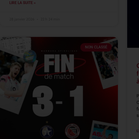
LIRE LA SUITE »
28 janvier 2026
22 h 24 min
NON CLASSÉ
P
C
f
s
L