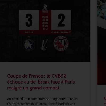
Coupe de France : le CVB52
échoue au tie-break face à Paris
malgré un grand combat
Au terme d’un match intense et spectaculaire, le
CVB52 s’incline au tie-break face à Paris et voit