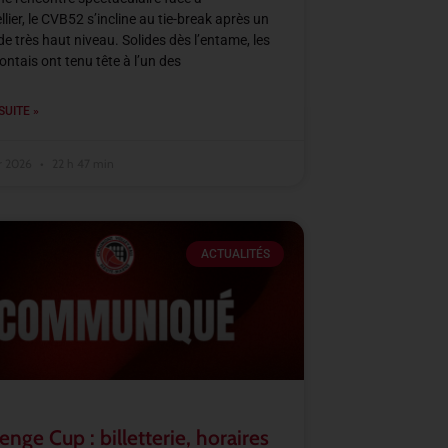
lier, le CVB52 s’incline au tie-break après un
e très haut niveau. Solides dès l’entame, les
tais ont tenu tête à l’un des
SUITE »
er 2026
22 h 47 min
ACTUALITÉS
enge Cup : billetterie, horaires