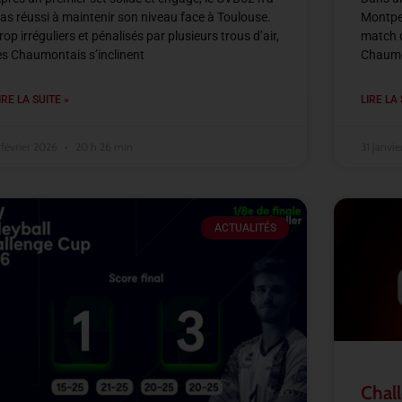
as réussi à maintenir son niveau face à Toulouse.
Montpel
rop irréguliers et pénalisés par plusieurs trous d’air,
match d
es Chaumontais s’inclinent
Chaumon
IRE LA SUITE »
LIRE LA 
 février 2026
20 h 26 min
31 janvi
ACTUALITÉS
Chall