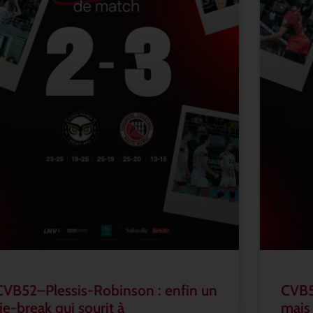
CVB52–Plessis-Robinson : enfin un
CVB5
tie-break qui sourit à
mais