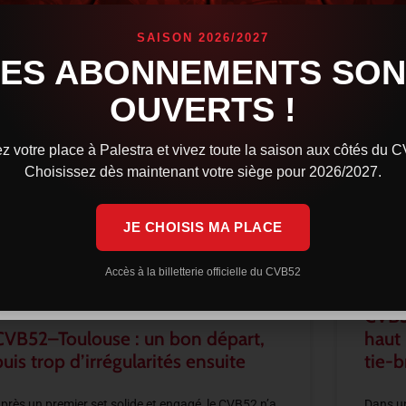
SAISON 2026/2027
LES ABONNEMENTS SON
OUVERTS !
z votre place à Palestra et vivez toute la saison aux côtés du 
Choisissez dès maintenant votre siège pour 2026/2027.
JE CHOISIS MA PLACE
Accès à la billetterie officielle du CVB52
CVB5
CVB52–Toulouse : un bon départ,
haut
puis trop d’irrégularités ensuite
tie-b
près un premier set solide et engagé, le CVB52 n’a
Dans un