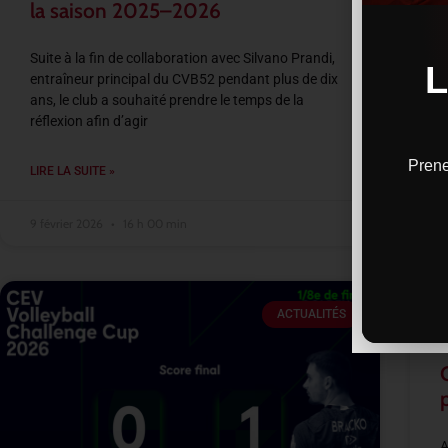
la saison 2025–2026
Suite à la fin de collaboration avec Silvano Prandi,
entraîneur principal du CVB52 pendant plus de dix
ans, le club a souhaité prendre le temps de la
réflexion afin d’agir
Prene
LIRE LA SUITE »
9 février 2026
16 h 00 min
ACTUALITÉS
A