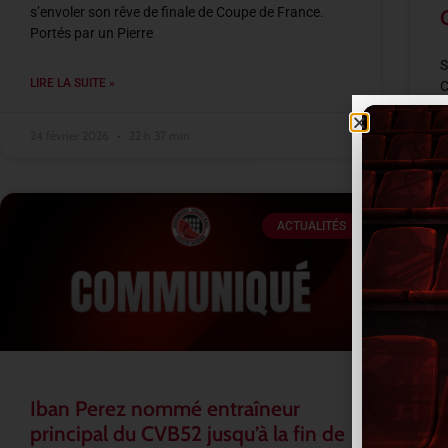
s’envoler son rêve de finale de Coupe de France.
Portés par un Pierre
S
LIRE LA SUITE »
C
s
A
24 février 2026
22 h 37 min
L
ACTUALITÉS
2
Iban Perez nommé entraîneur
principal du CVB52 jusqu’à la fin de