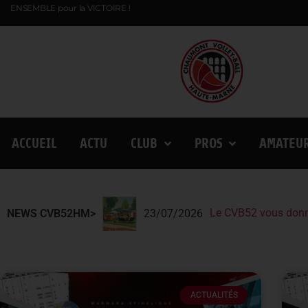
ENSEMBLE pour la VICTOIRE !
ACCUEIL
ACTU
CLUB
PROS
AMATEU
Le CVB52 vous donn
Le CVB52 présent au
Lindqvist et la Fin
NEWS CVB52HM>
23/07/2026
ACTUALITÉS