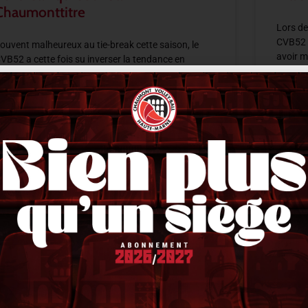
Chaumonttitre
Lors de
CVB52 s
ouvent malheureux au tie-break cette saison, le
avoir m
VB52 a cette fois su inverser la tendance en
moment
’imposant 2-3 sur le terrain du Plessis-Robinson.
près deux sets maîtrisés puis deux trous
LIRE LA 
IRE LA SUITE »
14 févri
1 février 2026
21 h 33 min
ACTUALITÉS