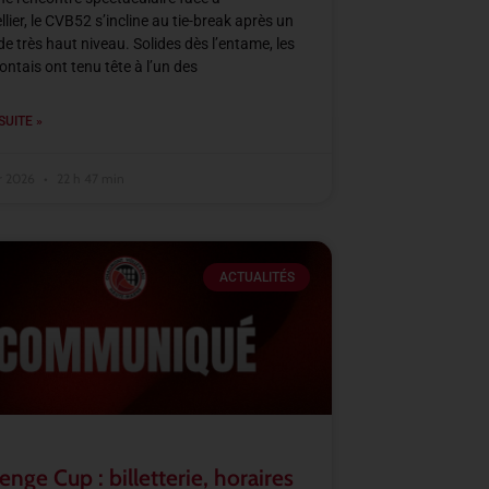
lier, le CVB52 s’incline au tie-break après un
e très haut niveau. Solides dès l’entame, les
tais ont tenu tête à l’un des
SUITE »
er 2026
22 h 47 min
ACTUALITÉS
enge Cup : billetterie, horaires