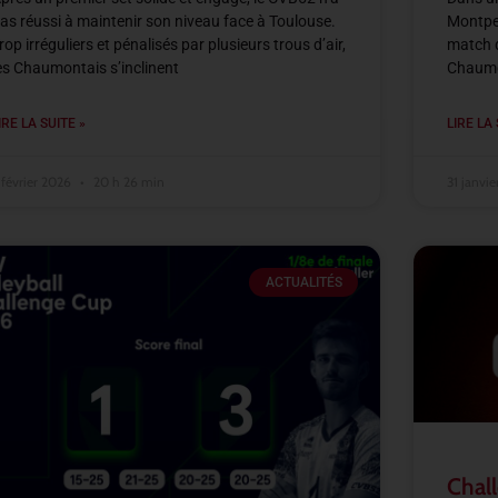
as réussi à maintenir son niveau face à Toulouse.
Montpel
rop irréguliers et pénalisés par plusieurs trous d’air,
match d
es Chaumontais s’inclinent
Chaumon
IRE LA SUITE »
LIRE LA 
 février 2026
20 h 26 min
31 janvi
ACTUALITÉS
Chall