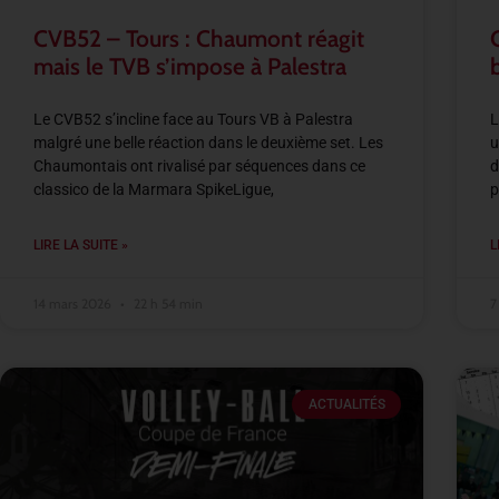
CVB52 – Tours : Chaumont réagit
mais le TVB s’impose à Palestra
Le CVB52 s’incline face au Tours VB à Palestra
L
malgré une belle réaction dans le deuxième set. Les
u
Chaumontais ont rivalisé par séquences dans ce
d
classico de la Marmara SpikeLigue,
p
LIRE LA SUITE »
L
14 mars 2026
22 h 54 min
7
ACTUALITÉS