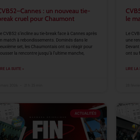
CVB52–Cannes : un nouveau tie-
CVB52
break cruel pour Chaumont
le m
e CVB52 s’incline au tie-break face à Cannes après
Le CVB5
n match à rebondissements. Dominés dans le
une ren
euxième set, les Chaumontais ont su réagir pour
Devant 
ousser la rencontre jusqu’à l’ultime manche,
ont su 
IRE LA SUITE »
LIRE LA 
 mars 2026
21 h 25 min
28 févri
ACTUALITÉS