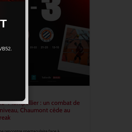
T
CVB52.
2–Montpellier : un combat de
 niveau, Chaumont cède au
reak
e rencontre spectaculaire face à