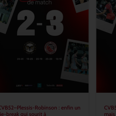
CVB52–Plessis-Robinson : enfin un
CVB5
tie-break qui sourit à
mais