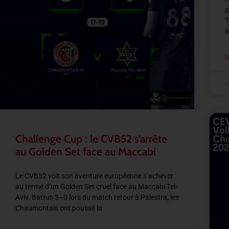
p
T
l
L
7
Challenge Cup : le CVB52 s’arrête
au Golden Set face au Maccabi
Le CVB52 voit son aventure européenne s’achever
au terme d’un Golden Set cruel face au Maccabi Tel-
Aviv. Battus 3–0 lors du match retour à Palestra, les
Chaumontais ont poussé la