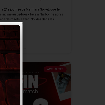
 la 21e journée de Marmara SpikeLigue, le
’incline au tie-break face à Narbonne après
ené deux sets à zéro. Solides dans les
s clés des deux
SUITE »
er 2026
21 h 36 min
ACTUALITÉS