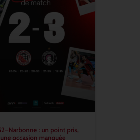
2–Narbonne : un point pris,
 une occasion manquée