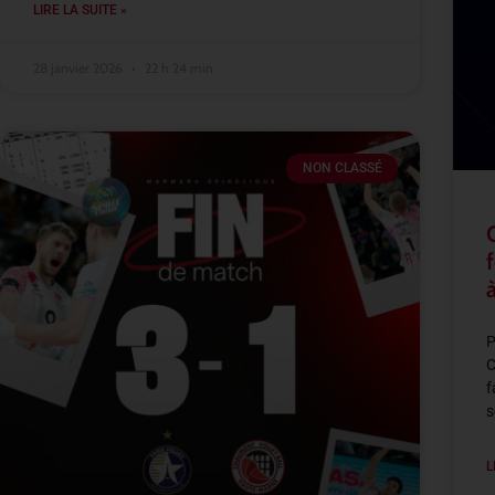
LIRE LA SUITE »
28 janvier 2026
22 h 24 min
NON CLASSÉ
P
C
f
s
L