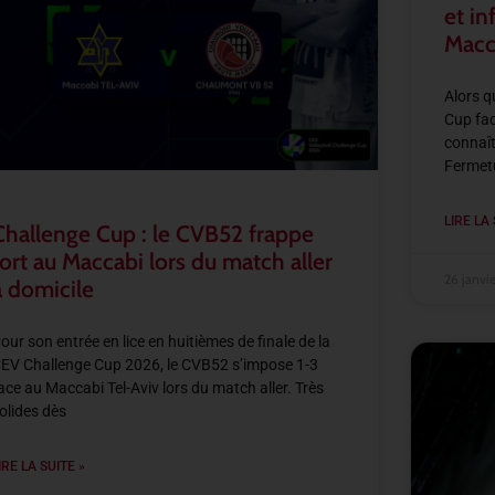
et in
Macc
Alors q
Cup fac
connaît
Fermetur
LIRE LA 
Challenge Cup : le CVB52 frappe
fort au Maccabi lors du match aller
26 janvi
à domicile
our son entrée en lice en huitièmes de finale de la
EV Challenge Cup 2026, le CVB52 s’impose 1-3
ace au Maccabi Tel-Aviv lors du match aller. Très
olides dès
IRE LA SUITE »