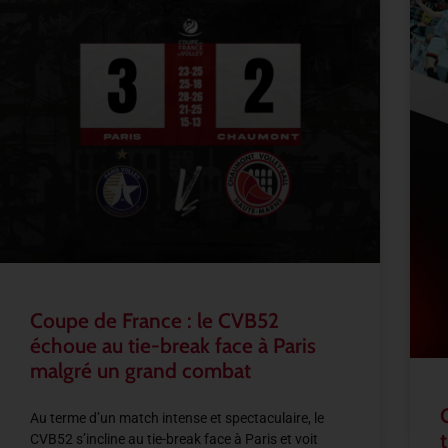
Coupe de France : le CVB52
échoue au tie-break face à Paris
malgré un grand combat
Au terme d’un match intense et spectaculaire, le
CVB52 s’incline au tie-break face à Paris et voit