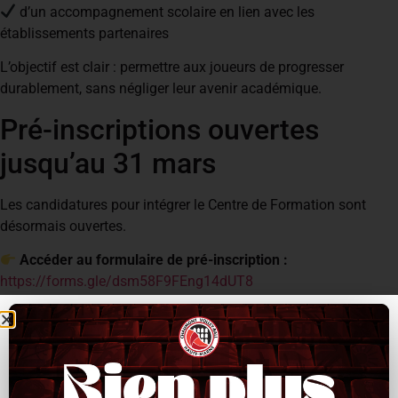
d’un accompagnement scolaire en lien avec les
établissements partenaires
L’objectif est clair : permettre aux joueurs de progresser
durablement, sans négliger leur avenir académique.
Pré-inscriptions ouvertes
jusqu’au 31 mars
Les candidatures pour intégrer le Centre de Formation sont
désormais ouvertes.
Accéder au formulaire de pré-inscription :
https://forms.gle/dsm58F9FEng14dUT8
Date limite : 31 mars
Cette première étape est indispensable pour participer au
processus de sélection.