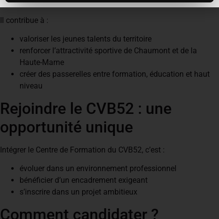
CVB52 représente un véritable enjeu local.
Il contribue à :
valoriser les jeunes talents du territoire
renforcer l’attractivité sportive de Chaumont et de la
Haute-Marne
créer des passerelles entre formation, éducation et haut
niveau
Rejoindre le CVB52 : une
opportunité unique
Intégrer le Centre de Formation du CVB52, c’est :
évoluer dans un environnement professionnel
bénéficier d’un encadrement exigeant
s’inscrire dans un projet ambitieux
Comment candidater ?