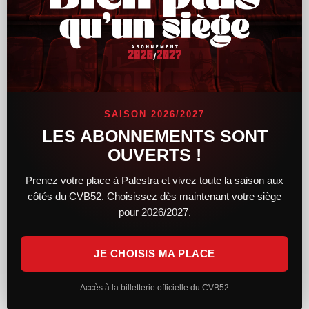
Journée de détection à
Palestra
Les candidats présélectionnés seront conviés à une journée de
détection organisée à Chaumont :
Palestra
SAISON 2026/2027
22 avril 2026
LES ABONNEMENTS SONT
de 11h à 17h
OUVERTS !
Cette journée permettra :
Prenez votre place à Palestra et vivez toute la saison aux
côtés du CVB52. Choisissez dès maintenant votre siège
d’évaluer les qualités sportives des joueurs
pour 2026/2027.
de découvrir les installations du club
de présenter le projet aux familles
JE CHOISIS MA PLACE
Un enjeu pour le territoire
Accès à la billetterie officielle du CVB52
Au-delà de la dimension sportive, le Centre de Formation du