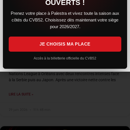
OUVERTS !
Prenez votre place à Palestra et vivez toute la saison aux
côtés du CVB52. Choisissez dès maintenant votre siège
pour 2026/2027.
JE CHOISIS MA PLACE
VNL 2026 : les Bleus entre confirmation et
frustration à Orléans
Accès à la billetterie officielle du CVB52
L’équipe de France a conclu son week-end de Volleyball
Nations League à Orléans avec deux rencontres intenses face
à la Serbie puis au Japon. Après une victoire nette contre les
LIRE LA SUITE »
29 juin 2026
11 h 48 min