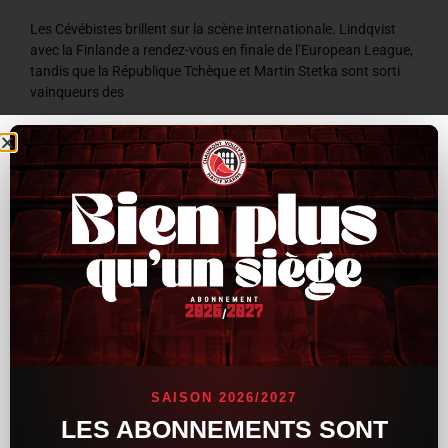
Les Cévébistes brillent sur la scène internationale. Lindqvist
avec la Finlande a rendez-vous en finale de l’European League,
tandis que la République Tchèque et Martin Stetka sont sorti
vainqueurs des
LIRE LA SUITE »
8 juillet 2026
9 h 59 min
ACTUALITÉS
SAISON 2026/2027
LES ABONNEMENTS SONT