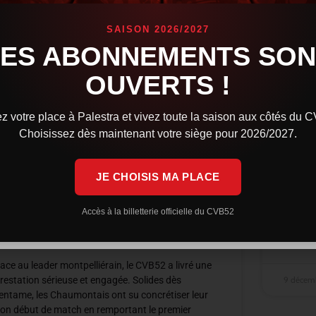
SAISON 2026/2027
LES ABONNEMENTS SON
OUVERTS !
Syros
z votre place à Palestra et vivez toute la saison aux côtés du 
tout 
Choisissez dès maintenant votre siège pour 2026/2027.
Le CVB5
JE CHOISIS MA PLACE
intense
premier
Une résistance courageuse, mais
recolle
Montpellier trop solide, reste
Accès à la billetterie officielle du CVB52
leader
LIRE LA 
ace au leader montpelliérain, le CVB52 a livré une
9 décem
restation sérieuse et engagée. Solides dès
’entame, les Chaumontais ont su concrétiser leur
on début de match en remportant le premier