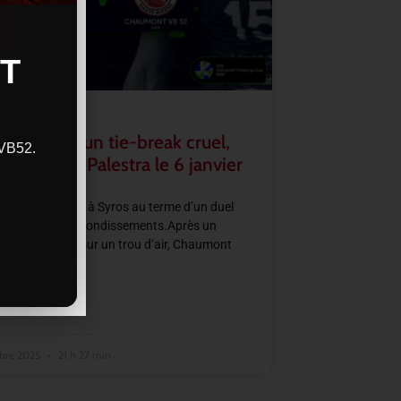
T
–CVB52 : un tie-break cruel,
CVB52.
se jouera à Palestra le 6 janvier
2 s’incline 3–2 à Syros au terme d’un duel
 et rempli de rebondissements.Après un
 set laissé filer sur un trou d’air, Chaumont
 grâce à un très
SUITE »
bre 2025
21 h 27 min