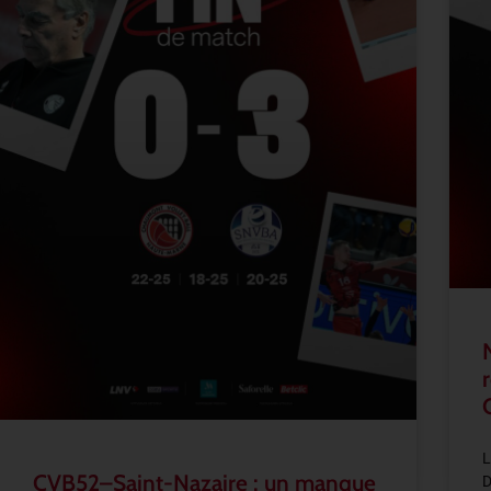
L
CVB52–Saint-Nazaire : un manque
D