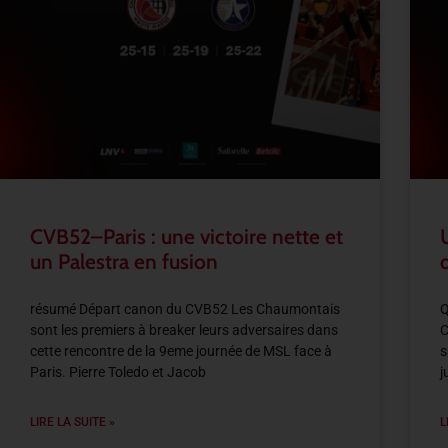
CVB52–Paris : une victoire nette et
un Palestra en fusion
résumé Départ canon du CVB52 Les Chaumontais
Q
sont les premiers à breaker leurs adversaires dans
C
cette rencontre de la 9eme journée de MSL face à
s
Paris. Pierre Toledo et Jacob
j
LIRE LA SUITE »
L