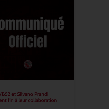
VB52 et Silvano Prandi
nt fin à leur collaboration