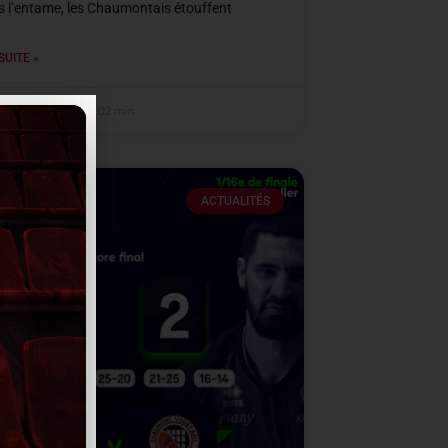
s l’entame, les Chaumontais étouffent
SUITE »
mbre 2025
22 h 02 min
ACTUALITÉS