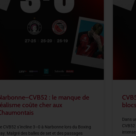
Narbonne–CVB52 : le manque de
CVB5
réalisme coûte cher aux
blocs
Chaumontais
Dans un
CVB52 
e CVB52 s’incline 3–0 à Narbonne lors du Boxing
intense
ay. Malgré des balles de set et des passages