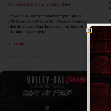
i
de constance qui coûte cher
r
Lors de la 14e journée de Marmara SpikeLigue, le
L
CVB52 s’incline 3–0 face à Saint-Nazaire. Malgré un
début de rencontre équilibré et le soutien retrouvé
des clubs de supporters à
3
LIRE LA SUITE »
3 janvier 2026
20 h 56 min
ACTUALITÉS