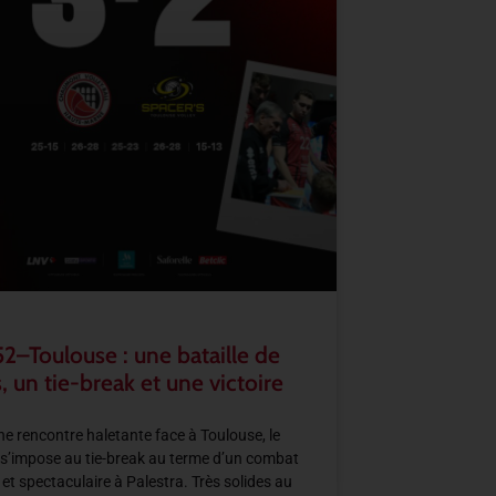
2–Toulouse : une bataille de
, un tie-break et une victoire
e rencontre haletante face à Toulouse, le
s’impose au tie-break au terme d’un combat
 et spectaculaire à Palestra. Très solides au