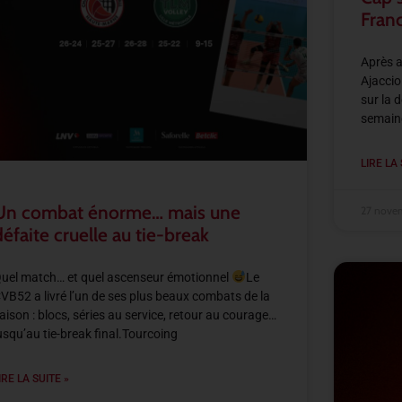
Fran
Après a
Ajaccio
sur la 
semaine
LIRE LA 
Un combat énorme… mais une
27 nove
défaite cruelle au tie-break
uel match… et quel ascenseur émotionnel
Le
VB52 a livré l’un de ses plus beaux combats de la
aison : blocs, séries au service, retour au courage…
usqu’au tie-break final.Tourcoing
IRE LA SUITE »