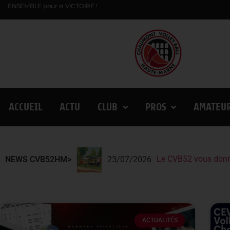
ENSEMBLE pour la VICTOIRE !
ACCUEIL
ACTU
CLUB
PROS
AMATEU
Le CVB52 vous donn
Le CVB52 présent au
Lindqvist et la Fin
NEWS CVB52HM>
23/07/2026
ACTUALITÉS