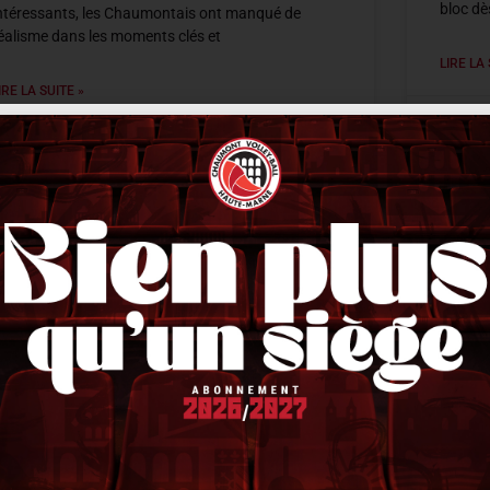
bloc dè
ntéressants, les Chaumontais ont manqué de
éalisme dans les moments clés et
LIRE LA 
IRE LA SUITE »
20 déce
0 décembre 2025
21 h 40 min
ACTUALITÉS