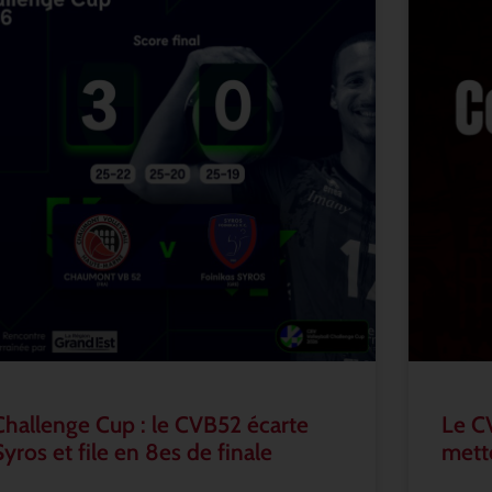
Challenge Cup : le CVB52 écarte
Le C
Syros et file en 8es de finale
mette