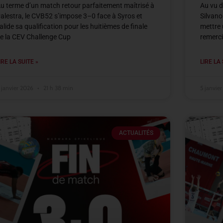
u terme d’un match retour parfaitement maîtrisé à
Au vu d
alestra, le CVB52 s’impose 3–0 face à Syros et
Silvano
alide sa qualification pour les huitièmes de finale
mettre 
e la CEV Challenge Cup
remerci
IRE LA SUITE »
LIRE LA 
 janvier 2026
21 h 38 min
5 janvie
ACTUALITÉS