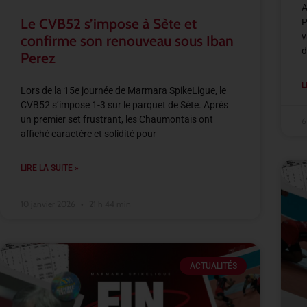
A
Le CVB52 s’impose à Sète et
P
v
confirme son renouveau sous Iban
d
Perez
L
Lors de la 15e journée de Marmara SpikeLigue, le
CVB52 s’impose 1-3 sur le parquet de Sète. Après
un premier set frustrant, les Chaumontais ont
6
affiché caractère et solidité pour
LIRE LA SUITE »
10 janvier 2026
21 h 44 min
ACTUALITÉS