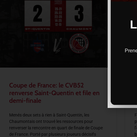
Prene
Coupe de France: le CVB52
renverse Saint-Quentin et file en
demi-finale
Menés deux sets à rien à Saint-Quentin, les
F
Chaumontais ont trouvé les ressources pour
p
renverser la rencontre en quart de finale de Coupe
l
de France. Porté par plusieurs joueurs décisifs
b