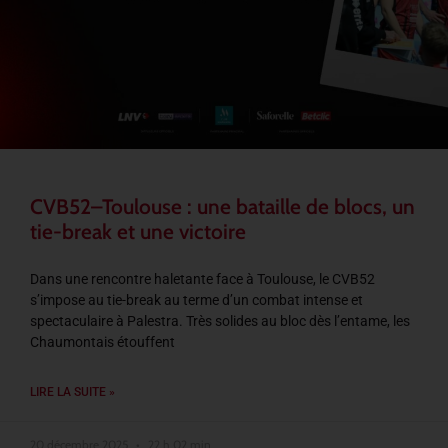
CVB52–Toulouse : une bataille de blocs, un
tie-break et une victoire
Dans une rencontre haletante face à Toulouse, le CVB52
s’impose au tie-break au terme d’un combat intense et
spectaculaire à Palestra. Très solides au bloc dès l’entame, les
Chaumontais étouffent
LIRE LA SUITE »
20 décembre 2025
22 h 02 min