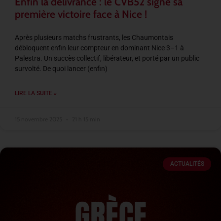
Enfin la délivrance : le CVB52 signe sa
première victoire face à Nice !
Après plusieurs matchs frustrants, les Chaumontais
débloquent enfin leur compteur en dominant Nice 3–1 à
Palestra. Un succès collectif, libérateur, et porté par un public
survolté. De quoi lancer (enfin)
LIRE LA SUITE »
15 novembre 2025
21 h 15 min
ACTUALITÉS