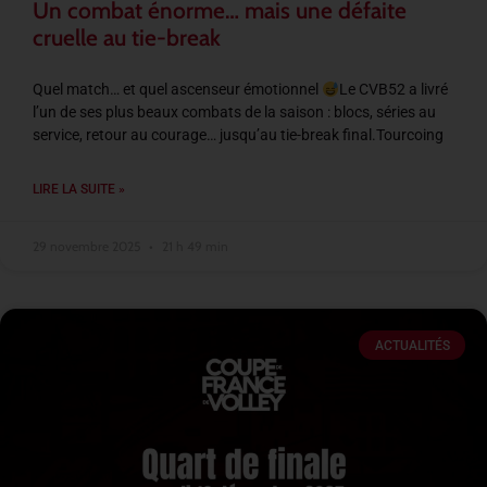
Un combat énorme… mais une défaite
cruelle au tie-break
Quel match… et quel ascenseur émotionnel
Le CVB52 a livré
l’un de ses plus beaux combats de la saison : blocs, séries au
service, retour au courage… jusqu’au tie-break final.Tourcoing
LIRE LA SUITE »
29 novembre 2025
21 h 49 min
ACTUALITÉS