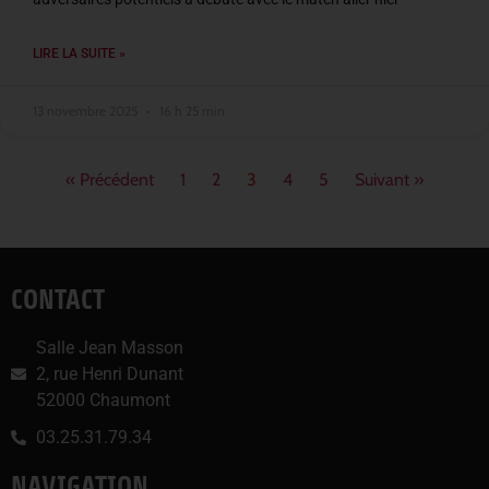
LIRE LA SUITE »
13 novembre 2025
16 h 25 min
« Précédent
1
2
3
4
5
Suivant »
CONTACT
Salle Jean Masson
2, rue Henri Dunant
52000 Chaumont
03.25.31.79.34
NAVIGATION