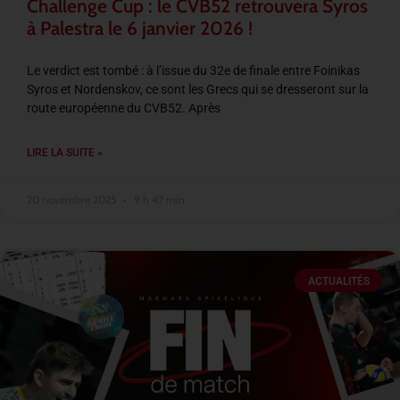
Challenge Cup : le CVB52 retrouvera Syros
à Palestra le 6 janvier 2026 !
Le verdict est tombé : à l’issue du 32e de finale entre Foinikas
Syros et Nordenskov, ce sont les Grecs qui se dresseront sur la
route européenne du CVB52. Après
LIRE LA SUITE »
20 novembre 2025
9 h 47 min
ACTUALITÉS