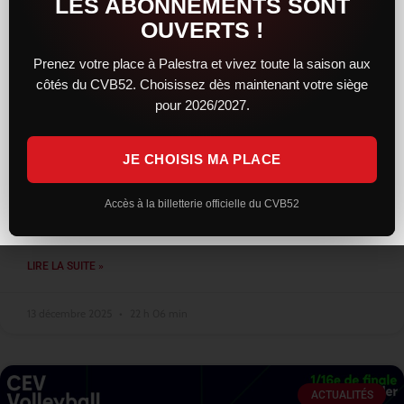
LES ABONNEMENTS SONT
OUVERTS !
Prenez votre place à Palestra et vivez toute la saison aux
côtés du CVB52. Choisissez dès maintenant votre siège
Une résistance courageuse, mais
pour 2026/2027.
Montpellier trop solide, reste leader
JE CHOISIS MA PLACE
Face au leader montpelliérain, le CVB52 a livré une prestation
sérieuse et engagée. Solides dès l’entame, les Chaumontais ont
su concrétiser leur bon début de match en remportant le
Accès à la billetterie officielle du CVB52
premier
LIRE LA SUITE »
13 décembre 2025
22 h 06 min
ACTUALITÉS