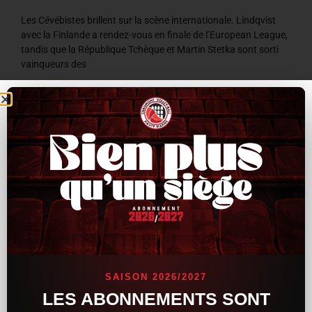
Les Cévébistes brillent sur la scène internationale. Lindqvist
avec la Finlande a rendez-vous en finale de l’European League,
tandis que la République Tchèque et Martin Stetka sont sorti
vainqueurs des
LIRE LA SUITE »
8 juillet 2026
9 h 59 min
ACTUALITÉS
SAISON 2026/2027
LES ABONNEMENTS SONT