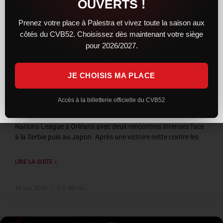
OUVERTS !
Prenez votre place à Palestra et vivez toute la saison aux
côtés du CVB52. Choisissez dès maintenant votre siège
pour 2026/2027.
JE CHOISIS MA PLACE
VNL 2026 : les Bleus entre confirmation et
frustration à Orléans
Accès à la billetterie officielle du CVB52
L’équipe de France a conclu son week-end de Volleyball
Nations League à Orléans avec deux rencontres intenses face
à la Serbie puis au Japon. Après une victoire nette contre les
LIRE LA SUITE »
29 juin 2026
11 h 48 min