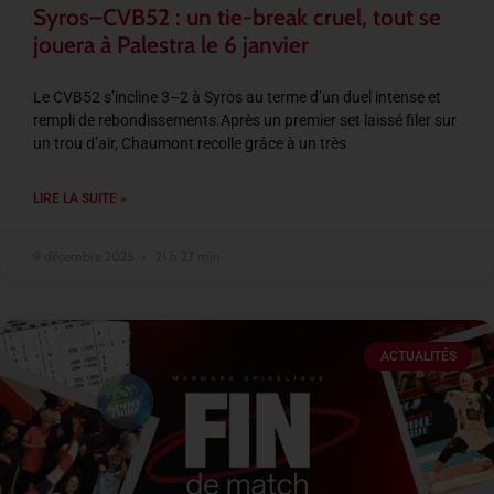
Syros–CVB52 : un tie-break cruel, tout se
jouera à Palestra le 6 janvier
Le CVB52 s’incline 3–2 à Syros au terme d’un duel intense et
rempli de rebondissements.Après un premier set laissé filer sur
un trou d’air, Chaumont recolle grâce à un très
LIRE LA SUITE »
9 décembre 2025
21 h 27 min
ACTUALITÉS