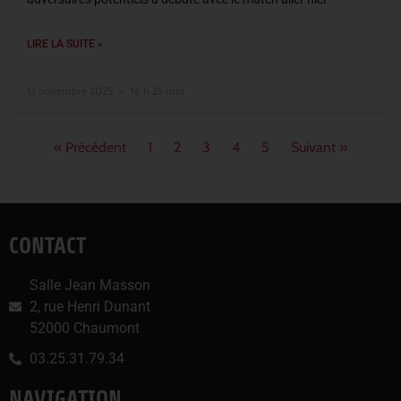
LIRE LA SUITE »
13 novembre 2025
16 h 25 min
« Précédent
1
2
3
4
5
Suivant »
CONTACT
Salle Jean Masson
2, rue Henri Dunant
52000 Chaumont
03.25.31.79.34
NAVIGATION