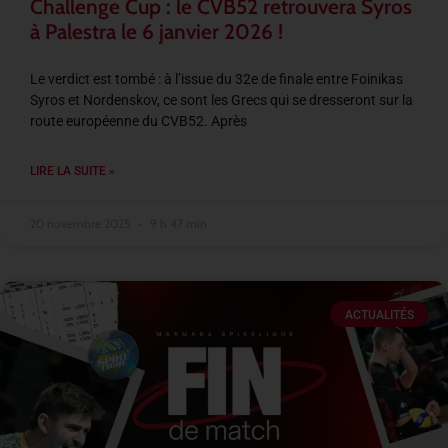
Challenge Cup : le CVB52 retrouvera Syros
à Palestra le 6 janvier 2026 !
Le verdict est tombé : à l’issue du 32e de finale entre Foinikas
Syros et Nordenskov, ce sont les Grecs qui se dresseront sur la
route européenne du CVB52. Après
LIRE LA SUITE »
20 novembre 2025
9 h 47 min
ACTUALITÉS