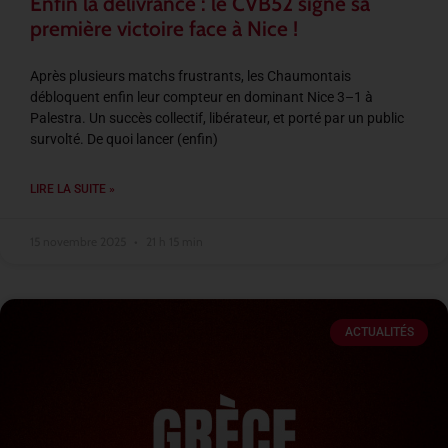
Enfin la délivrance : le CVB52 signe sa
première victoire face à Nice !
Après plusieurs matchs frustrants, les Chaumontais
débloquent enfin leur compteur en dominant Nice 3–1 à
Palestra. Un succès collectif, libérateur, et porté par un public
survolté. De quoi lancer (enfin)
LIRE LA SUITE »
15 novembre 2025
21 h 15 min
ACTUALITÉS