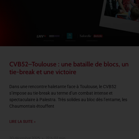
CVB52–Toulouse : une bataille de blocs, un
tie-break et une victoire
Dans une rencontre haletante face à Toulouse, le CVB52
s’impose au tie-break au terme d’un combat intense et
spectaculaire à Palestra. Très solides au bloc dès l’entame, les
Chaumontais étouffent
LIRE LA SUITE »
20 décembre 2025
22 h 02 min