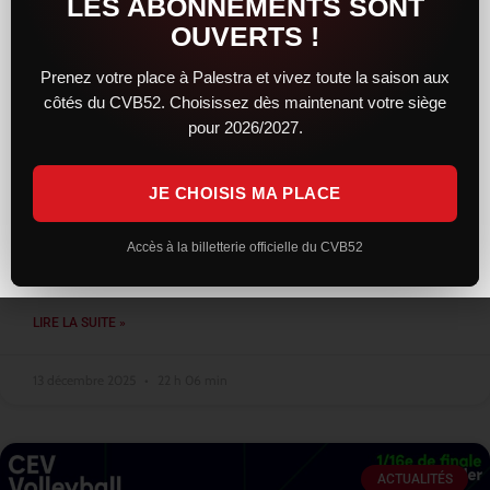
LES ABONNEMENTS SONT
OUVERTS !
Prenez votre place à Palestra et vivez toute la saison aux
côtés du CVB52. Choisissez dès maintenant votre siège
Une résistance courageuse, mais
pour 2026/2027.
Montpellier trop solide, reste leader
JE CHOISIS MA PLACE
Face au leader montpelliérain, le CVB52 a livré une prestation
sérieuse et engagée. Solides dès l’entame, les Chaumontais ont
su concrétiser leur bon début de match en remportant le
Accès à la billetterie officielle du CVB52
premier
LIRE LA SUITE »
13 décembre 2025
22 h 06 min
ACTUALITÉS