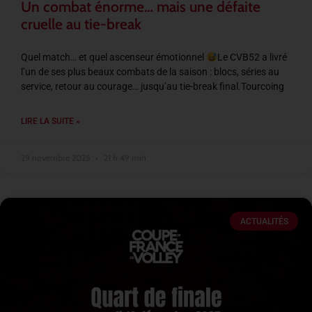
Un combat énorme… mais une défaite
cruelle au tie-break
Quel match… et quel ascenseur émotionnel
Le CVB52 a livré
l’un de ses plus beaux combats de la saison : blocs, séries au
service, retour au courage… jusqu’au tie-break final.Tourcoing
LIRE LA SUITE »
29 novembre 2025
21 h 49 min
ACTUALITÉS