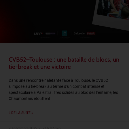
CVB52–Toulouse : une bataille de blocs, un
tie-break et une victoire
Dans une rencontre haletante face à Toulouse, le CVB52
s’impose au tie-break au terme d’un combat intense et
spectaculaire à Palestra. Très solides au bloc dès l’entame, les
Chaumontais étouffent
LIRE LA SUITE »
20 décembre 2025
22 h 02 min