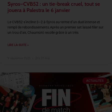
Syros–CVB52 : un tie-break cruel, tout se
jouera à Palestra le 6 janvier
Le CVB52 s’incline 3–2 à Syros au terme d’un duel intense et
rempli de rebondissements.Après un premier set laissé filer sur
un trou d’air, Chaumont recolle grâce à un très
LIRE LA SUITE »
9 décembre 2025
21 h 27 min
ACTUALITÉS