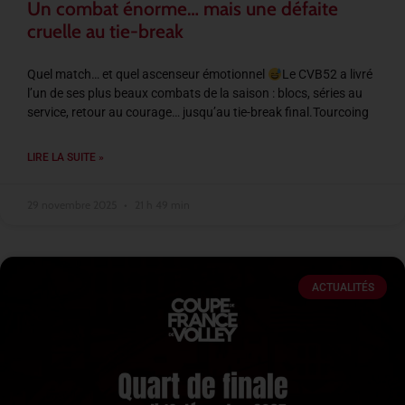
Un combat énorme… mais une défaite
cruelle au tie-break
Quel match… et quel ascenseur émotionnel
Le CVB52 a livré
l’un de ses plus beaux combats de la saison : blocs, séries au
service, retour au courage… jusqu’au tie-break final.Tourcoing
LIRE LA SUITE »
29 novembre 2025
21 h 49 min
ACTUALITÉS