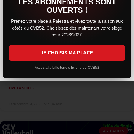
LES ABONNEMENTS SONT
OUVERTS !
Prenez votre place à Palestra et vivez toute la saison aux
côtés du CVB52. Choisissez dès maintenant votre siège
Une résistance courageuse, mais
pour 2026/2027.
Montpellier trop solide, reste leader
JE CHOISIS MA PLACE
Face au leader montpelliérain, le CVB52 a livré une prestation
sérieuse et engagée. Solides dès l’entame, les Chaumontais ont
su concrétiser leur bon début de match en remportant le
Accès à la billetterie officielle du CVB52
premier
LIRE LA SUITE »
13 décembre 2025
22 h 06 min
ACTUALITÉS