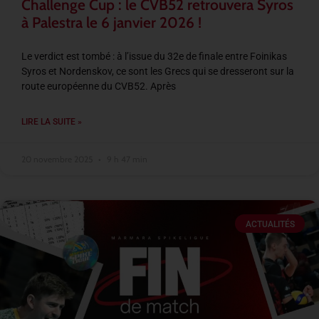
Challenge Cup : le CVB52 retrouvera Syros
à Palestra le 6 janvier 2026 !
Le verdict est tombé : à l’issue du 32e de finale entre Foinikas
Syros et Nordenskov, ce sont les Grecs qui se dresseront sur la
route européenne du CVB52. Après
LIRE LA SUITE »
20 novembre 2025
9 h 47 min
ACTUALITÉS