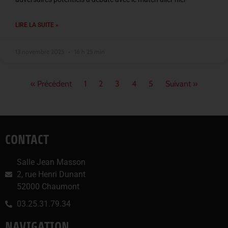
LIRE LA SUITE »
13 novembre 2025
16 h 25 min
« Précédent
1
2
3
4
5
Suivant »
CONTACT
Salle Jean Masson
2, rue Henri Dunant
52000 Chaumont
03.25.31.79.34
NAVIGATION