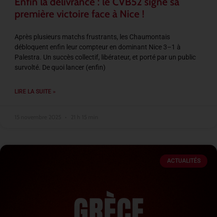
Enfin la délivrance : le CVB52 signe sa
première victoire face à Nice !
Après plusieurs matchs frustrants, les Chaumontais
débloquent enfin leur compteur en dominant Nice 3–1 à
Palestra. Un succès collectif, libérateur, et porté par un public
survolté. De quoi lancer (enfin)
LIRE LA SUITE »
15 novembre 2025
21 h 15 min
ACTUALITÉS