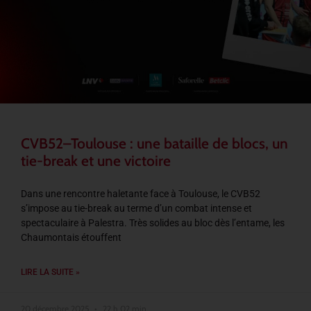
CVB52–Toulouse : une bataille de blocs, un
tie-break et une victoire
Dans une rencontre haletante face à Toulouse, le CVB52
s’impose au tie-break au terme d’un combat intense et
spectaculaire à Palestra. Très solides au bloc dès l’entame, les
Chaumontais étouffent
LIRE LA SUITE »
20 décembre 2025
22 h 02 min