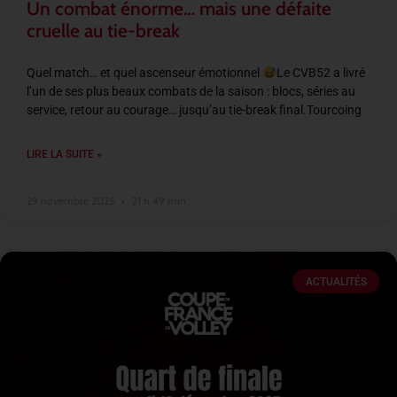
Un combat énorme… mais une défaite
cruelle au tie-break
Quel match… et quel ascenseur émotionnel
Le CVB52 a livré
l’un de ses plus beaux combats de la saison : blocs, séries au
service, retour au courage… jusqu’au tie-break final.Tourcoing
LIRE LA SUITE »
29 novembre 2025
21 h 49 min
ACTUALITÉS