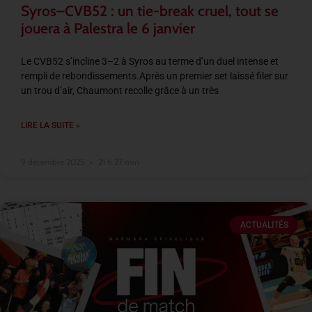
Syros–CVB52 : un tie-break cruel, tout se
jouera à Palestra le 6 janvier
Le CVB52 s’incline 3–2 à Syros au terme d’un duel intense et
rempli de rebondissements.Après un premier set laissé filer sur
un trou d’air, Chaumont recolle grâce à un très
LIRE LA SUITE »
9 décembre 2025
21 h 27 min
ACTUALITÉS