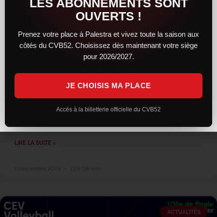
LES ABONNEMENTS SONT
OUVERTS !
Prenez votre place à Palestra et vivez toute la saison aux
côtés du CVB52. Choisissez dès maintenant votre siège
Une résistance courageuse, mais
pour 2026/2027.
Montpellier trop solide, reste leader
JE CHOISIS MA PLACE
Face au leader montpelliérain, le CVB52 a livré une prestation
sérieuse et engagée. Solides dès l’entame, les Chaumontais ont
su concrétiser leur bon début de match en remportant le
Accès à la billetterie officielle du CVB52
premier
LIRE LA SUITE »
13 décembre 2025
22 h 06 min
ACTUALITÉS