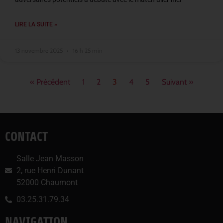
LIRE LA SUITE »
13 novembre 2025
16 h 25 min
« Précédent
1
2
3
4
5
Suivant »
CONTACT
Salle Jean Masson
2, rue Henri Dunant
52000 Chaumont
03.25.31.79.34
NAVIGATION