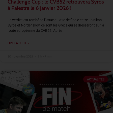
Challenge Cup : le CVB52 retrouvera Syros
à Palestra le 6 janvier 2026 !
Le verdict est tombé : à l’issue du 32e de finale entre Foinikas
Syros et Nordenskov, ce sont les Grecs qui se dresseront sur la
route européenne du CVB52. Après
LIRE LA SUITE »
20 novembre 2025
9 h 47 min
ACTUALITÉS