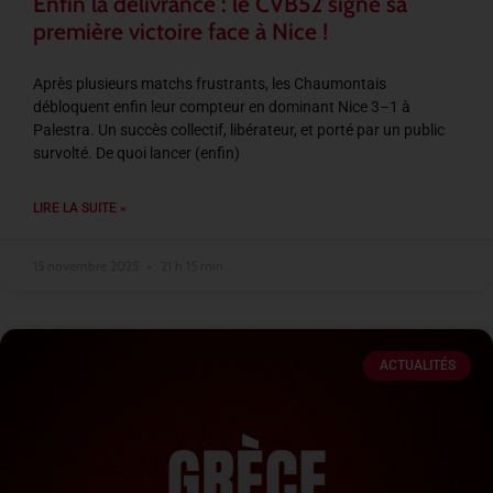
Enfin la délivrance : le CVB52 signe sa
première victoire face à Nice !
Après plusieurs matchs frustrants, les Chaumontais
débloquent enfin leur compteur en dominant Nice 3–1 à
Palestra. Un succès collectif, libérateur, et porté par un public
survolté. De quoi lancer (enfin)
LIRE LA SUITE »
15 novembre 2025
21 h 15 min
ACTUALITÉS