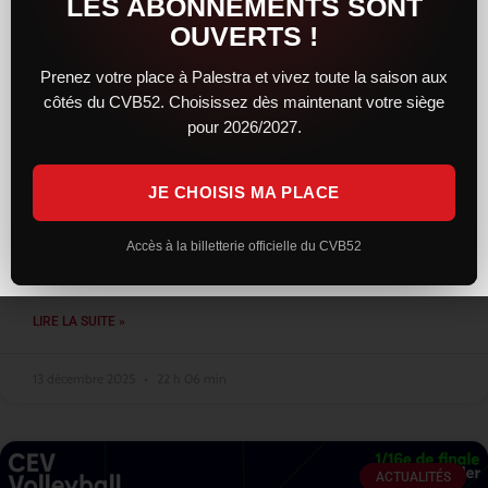
LES ABONNEMENTS SONT
OUVERTS !
Prenez votre place à Palestra et vivez toute la saison aux
côtés du CVB52. Choisissez dès maintenant votre siège
Une résistance courageuse, mais
pour 2026/2027.
Montpellier trop solide, reste leader
JE CHOISIS MA PLACE
Face au leader montpelliérain, le CVB52 a livré une prestation
sérieuse et engagée. Solides dès l’entame, les Chaumontais ont
su concrétiser leur bon début de match en remportant le
Accès à la billetterie officielle du CVB52
premier
LIRE LA SUITE »
13 décembre 2025
22 h 06 min
ACTUALITÉS