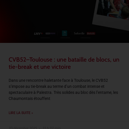
CVB52–Toulouse : une bataille de blocs, un
tie-break et une victoire
Dans une rencontre haletante face à Toulouse, le CVB52
s’impose au tie-break au terme d’un combat intense et
spectaculaire à Palestra. Très solides au bloc dès l’entame, les
Chaumontais étouffent
LIRE LA SUITE »
20 décembre 2025
22 h 02 min