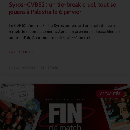
Syros–CVB52 : un tie-break cruel, tout se
jouera à Palestra le 6 janvier
Le CVB52 s’incline 3–2 à Syros au terme d’un duel intense et
rempli de rebondissements.Après un premier set laissé filer sur
un trou d’air, Chaumont recolle grâce à un très
LIRE LA SUITE »
9 décembre 2025
21 h 27 min
ACTUALITÉS