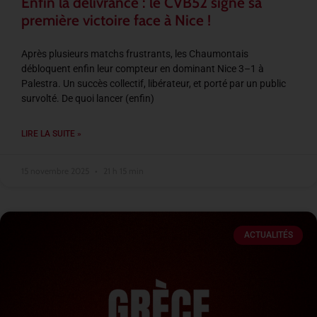
Enfin la délivrance : le CVB52 signe sa
première victoire face à Nice !
Après plusieurs matchs frustrants, les Chaumontais
débloquent enfin leur compteur en dominant Nice 3–1 à
Palestra. Un succès collectif, libérateur, et porté par un public
survolté. De quoi lancer (enfin)
LIRE LA SUITE »
15 novembre 2025
21 h 15 min
ACTUALITÉS