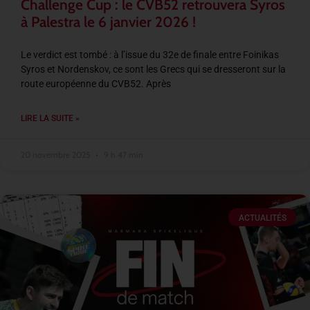
Challenge Cup : le CVB52 retrouvera Syros
à Palestra le 6 janvier 2026 !
Le verdict est tombé : à l’issue du 32e de finale entre Foinikas
Syros et Nordenskov, ce sont les Grecs qui se dresseront sur la
route européenne du CVB52. Après
LIRE LA SUITE »
20 novembre 2025
9 h 47 min
ACTUALITÉS