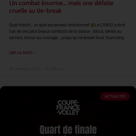
Un combat énorme… mais une défaite
cruelle au tie-break
Quel match… et quel ascenseur émotionnel
Le CVB52 a livré
l’un de ses plus beaux combats de la saison : blocs, séries au
service, retour au courage… jusqu’au tie-break final.Tourcoing
LIRE LA SUITE »
29 novembre 2025
21 h 49 min
ACTUALITÉS