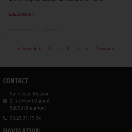
LIRE LA SUITE »
13 novembre 2025
16 h 25 min
« Précédent
1
2
3
4
5
Suivant »
CONTACT
Salle Jean Masson
2, rue Henri Dunant
52000 Chaumont
03.25.31.79.34
NAVIGATION