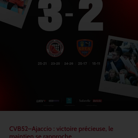
CVB52–Ajaccio : victoire précieuse, le
maintien se rapproche