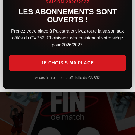
SAISON 2026/2027
LES ABONNEMENTS SONT
Après un premier set solide et engagé, le CVB52 n’a pas réussi
à maintenir son niveau face à Toulouse. Trop irréguliers et
OUVERTS !
pénalisés par plusieurs trous d’air, les Chaumontais s’inclinent
Prenez votre place à Palestra et vivez toute la saison aux
côtés du CVB52. Choisissez dès maintenant votre siège
LIRE LA SUITE »
pour 2026/2027.
7 février 2026
20 h 26 min
JE CHOISIS MA PLACE
Accès à la billetterie officielle du CVB52
ACTUALITÉS