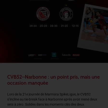
CVB52–Narbonne : un point pris, mais une
occasion manquée
Lors de la 21e journée de Marmara SpikeLigue, le CVB52
s’incline au tie-break face à Narbonne après avoir mené deux
sets à zéro. Solides dans les moments clés des deux