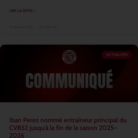
LIRE LA SUITE »
14 février 2026
21 h 36 min
ACTUALITÉS
Iban Perez nommé entraîneur principal du
CVB52 jusqu’à la fin de la saison 2025–
2026