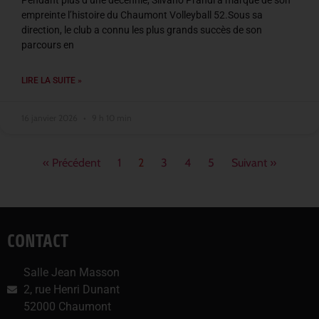
Pendant plus d’une décennie, Silvano Prandi a marqué de son
empreinte l’histoire du Chaumont Volleyball 52.Sous sa
direction, le club a connu les plus grands succès de son
parcours en
LIRE LA SUITE »
16 janvier 2026
9 h 10 min
« Précédent
1
2
3
4
5
Suivant »
CONTACT
Salle Jean Masson
2, rue Henri Dunant
52000 Chaumont