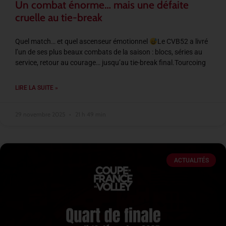
Un combat énorme… mais une défaite
cruelle au tie-break
Quel match… et quel ascenseur émotionnel
Le CVB52 a livré
l’un de ses plus beaux combats de la saison : blocs, séries au
service, retour au courage… jusqu’au tie-break final.Tourcoing
LIRE LA SUITE »
29 novembre 2025
21 h 49 min
ACTUALITÉS