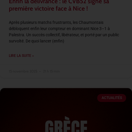
Enfin la délivrance : le CVB52 signe sa
première victoire face à Nice !
Après plusieurs matchs frustrants, les Chaumontais
débloquent enfin leur compteur en dominant Nice 3–1 à
Palestra. Un succès collectif, libérateur, et porté par un public
survolté. De quoi lancer (enfin)
LIRE LA SUITE »
15 novembre 2025
21 h 15 min
ACTUALITÉS