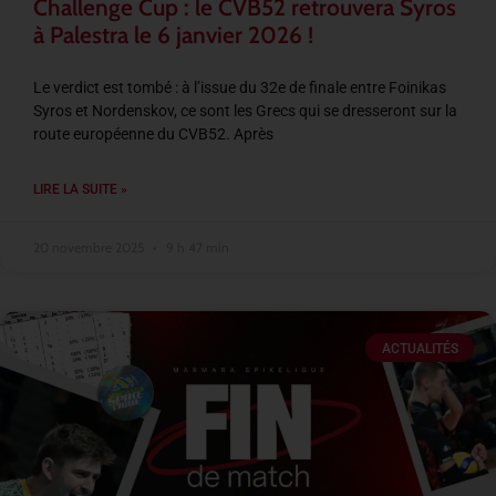
Challenge Cup : le CVB52 retrouvera Syros
à Palestra le 6 janvier 2026 !
Le verdict est tombé : à l’issue du 32e de finale entre Foinikas
Syros et Nordenskov, ce sont les Grecs qui se dresseront sur la
route européenne du CVB52. Après
LIRE LA SUITE »
20 novembre 2025
9 h 47 min
ACTUALITÉS