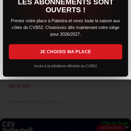
LES ABONNEMENTS SONT
OUVERTS !
Prenez votre place à Palestra et vivez toute la saison aux
côtés du CVB52. Choisissez dès maintenant votre siège
Une résistance courageuse, mais
pour 2026/2027.
Montpellier trop solide, reste leader
JE CHOISIS MA PLACE
Face au leader montpelliérain, le CVB52 a livré une prestation
sérieuse et engagée. Solides dès l’entame, les Chaumontais ont
su concrétiser leur bon début de match en remportant le
Accès à la billetterie officielle du CVB52
premier
LIRE LA SUITE »
13 décembre 2025
22 h 06 min
ACTUALITÉS