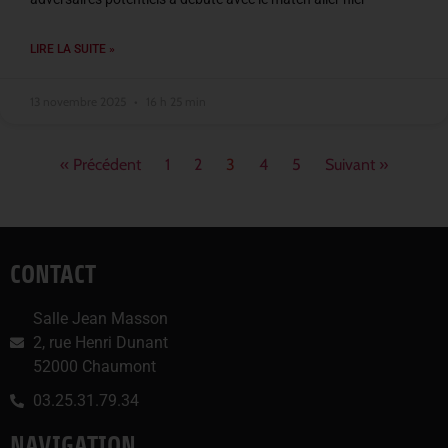
LIRE LA SUITE »
13 novembre 2025
16 h 25 min
« Précédent
1
2
3
4
5
Suivant »
CONTACT
Salle Jean Masson
2, rue Henri Dunant
52000 Chaumont
03.25.31.79.34
NAVIGATION