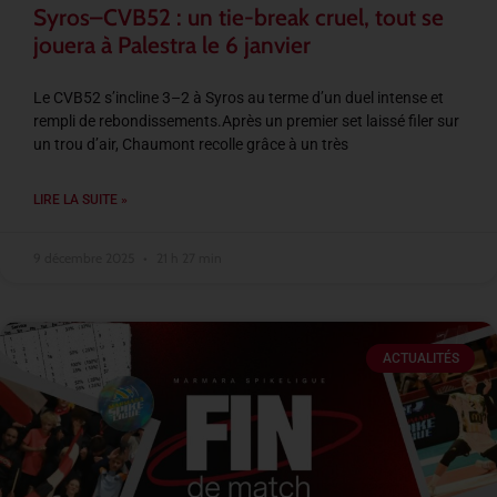
Syros–CVB52 : un tie-break cruel, tout se
jouera à Palestra le 6 janvier
Le CVB52 s’incline 3–2 à Syros au terme d’un duel intense et
rempli de rebondissements.Après un premier set laissé filer sur
un trou d’air, Chaumont recolle grâce à un très
LIRE LA SUITE »
9 décembre 2025
21 h 27 min
ACTUALITÉS