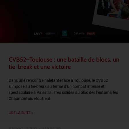
CVB52–Toulouse : une bataille de blocs, un
tie-break et une victoire
Dans une rencontre haletante face à Toulouse, le CVB52
s’impose au tie-break au terme d’un combat intense et
spectaculaire à Palestra. Très solides au bloc dès l’entame, les
Chaumontais étouffent
LIRE LA SUITE »
20 décembre 2025
22 h 02 min