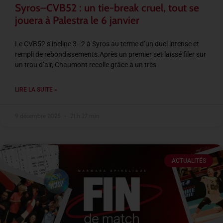
Syros–CVB52 : un tie-break cruel, tout se
jouera à Palestra le 6 janvier
Le CVB52 s’incline 3–2 à Syros au terme d’un duel intense et
rempli de rebondissements.Après un premier set laissé filer sur
un trou d’air, Chaumont recolle grâce à un très
LIRE LA SUITE »
9 décembre 2025
21 h 27 min
ACTUALITÉS