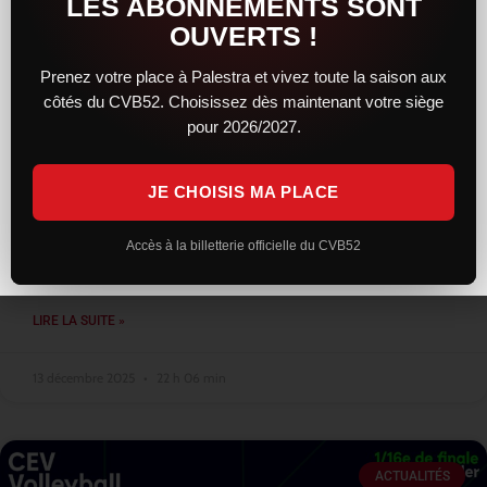
LES ABONNEMENTS SONT
OUVERTS !
Prenez votre place à Palestra et vivez toute la saison aux
côtés du CVB52. Choisissez dès maintenant votre siège
Une résistance courageuse, mais
pour 2026/2027.
Montpellier trop solide, reste leader
JE CHOISIS MA PLACE
Face au leader montpelliérain, le CVB52 a livré une prestation
sérieuse et engagée. Solides dès l’entame, les Chaumontais ont
su concrétiser leur bon début de match en remportant le
Accès à la billetterie officielle du CVB52
premier
LIRE LA SUITE »
13 décembre 2025
22 h 06 min
ACTUALITÉS