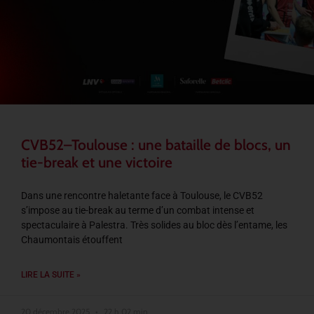
CVB52–Toulouse : une bataille de blocs, un
tie-break et une victoire
Dans une rencontre haletante face à Toulouse, le CVB52
s’impose au tie-break au terme d’un combat intense et
spectaculaire à Palestra. Très solides au bloc dès l’entame, les
Chaumontais étouffent
LIRE LA SUITE »
20 décembre 2025
22 h 02 min