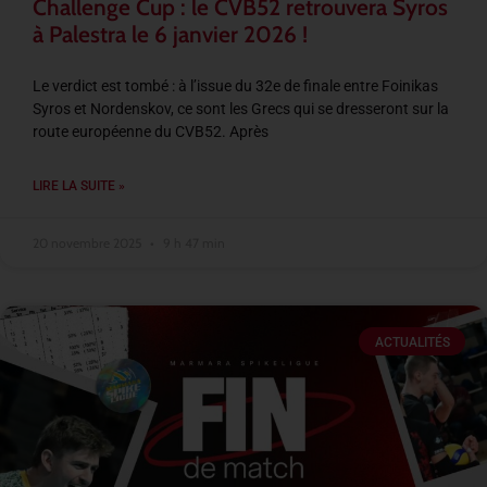
Challenge Cup : le CVB52 retrouvera Syros
à Palestra le 6 janvier 2026 !
Le verdict est tombé : à l’issue du 32e de finale entre Foinikas
Syros et Nordenskov, ce sont les Grecs qui se dresseront sur la
route européenne du CVB52. Après
LIRE LA SUITE »
20 novembre 2025
9 h 47 min
ACTUALITÉS