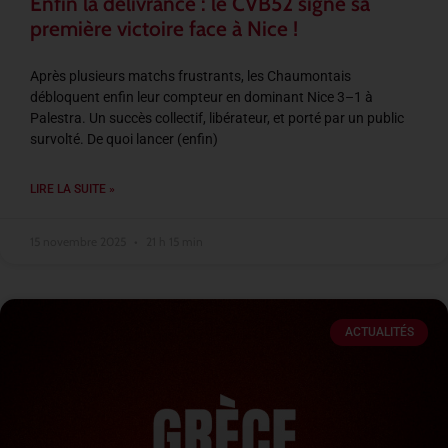
Enfin la délivrance : le CVB52 signe sa
première victoire face à Nice !
Après plusieurs matchs frustrants, les Chaumontais
débloquent enfin leur compteur en dominant Nice 3–1 à
Palestra. Un succès collectif, libérateur, et porté par un public
survolté. De quoi lancer (enfin)
LIRE LA SUITE »
15 novembre 2025
21 h 15 min
ACTUALITÉS