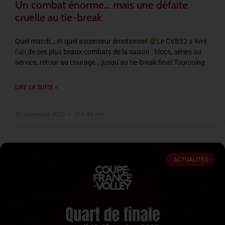
Un combat énorme… mais une défaite
cruelle au tie-break
Quel match… et quel ascenseur émotionnel
Le CVB52 a livré
l’un de ses plus beaux combats de la saison : blocs, séries au
service, retour au courage… jusqu’au tie-break final.Tourcoing
LIRE LA SUITE »
29 novembre 2025
21 h 49 min
ACTUALITÉS