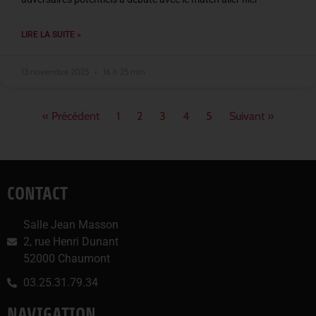
LIRE LA SUITE »
13 novembre 2025
16 h 25 min
« Précédent
1
2
3
4
5
Suivant »
CONTACT
Salle Jean Masson
2, rue Henri Dunant
52000 Chaumont
03.25.31.79.34
NAVIGATION