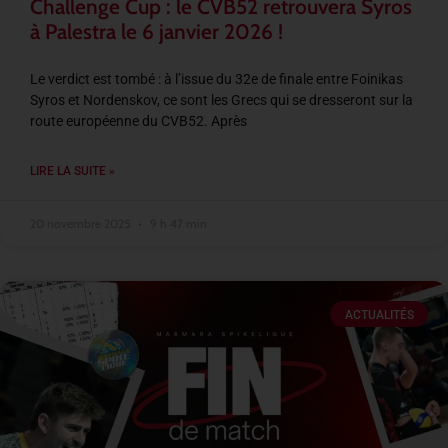
Challenge Cup : le CVB52 retrouvera Syros
à Palestra le 6 janvier 2026 !
Le verdict est tombé : à l’issue du 32e de finale entre Foinikas
Syros et Nordenskov, ce sont les Grecs qui se dresseront sur la
route européenne du CVB52. Après
LIRE LA SUITE »
20 novembre 2025
9 h 47 min
ACTUALITÉS