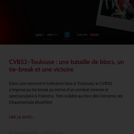
CVB52–Toulouse : une bataille de blocs, un
tie-break et une victoire
Dans une rencontre haletante face à Toulouse, le CVB52
s’impose au tie-break au terme d’un combat intense et
spectaculaire à Palestra. Très solides au bloc dès l’entame, les
Chaumontais étouffent
LIRE LA SUITE »
20 décembre 2025
22 h 02 min