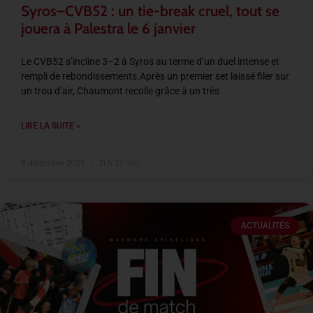
Syros–CVB52 : un tie-break cruel, tout se
jouera à Palestra le 6 janvier
Le CVB52 s’incline 3–2 à Syros au terme d’un duel intense et
rempli de rebondissements.Après un premier set laissé filer sur
un trou d’air, Chaumont recolle grâce à un très
LIRE LA SUITE »
9 décembre 2025
21 h 27 min
ACTUALITÉS