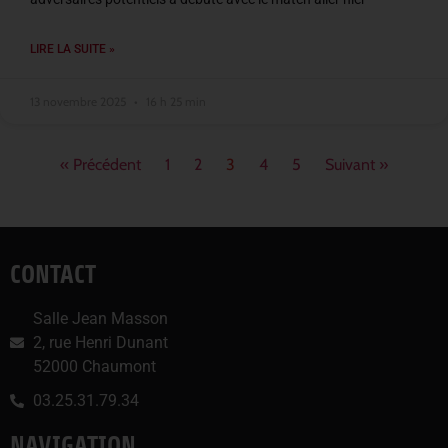
LIRE LA SUITE »
13 novembre 2025
16 h 25 min
« Précédent
1
2
3
4
5
Suivant »
CONTACT
Salle Jean Masson
2, rue Henri Dunant
52000 Chaumont
03.25.31.79.34
NAVIGATION