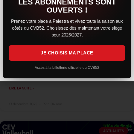
LES ABONNEMENTS SONT
OUVERTS !
Prenez votre place à Palestra et vivez toute la saison aux
côtés du CVB52. Choisissez dès maintenant votre siège
Une résistance courageuse, mais
pour 2026/2027.
Montpellier trop solide, reste leader
JE CHOISIS MA PLACE
Face au leader montpelliérain, le CVB52 a livré une prestation
sérieuse et engagée. Solides dès l’entame, les Chaumontais ont
su concrétiser leur bon début de match en remportant le
Accès à la billetterie officielle du CVB52
premier
LIRE LA SUITE »
13 décembre 2025
22 h 06 min
ACTUALITÉS