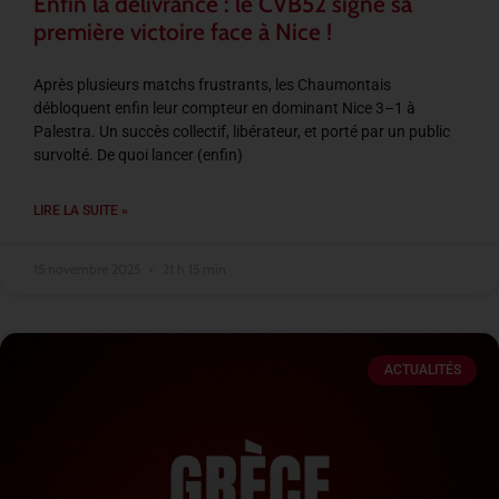
Enfin la délivrance : le CVB52 signe sa
première victoire face à Nice !
Après plusieurs matchs frustrants, les Chaumontais
débloquent enfin leur compteur en dominant Nice 3–1 à
Palestra. Un succès collectif, libérateur, et porté par un public
survolté. De quoi lancer (enfin)
LIRE LA SUITE »
15 novembre 2025
21 h 15 min
ACTUALITÉS