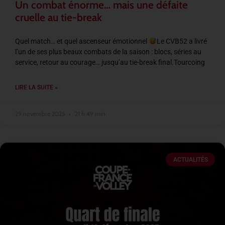
Un combat énorme… mais une défaite
cruelle au tie-break
Quel match… et quel ascenseur émotionnel
Le CVB52 a livré
l’un de ses plus beaux combats de la saison : blocs, séries au
service, retour au courage… jusqu’au tie-break final.Tourcoing
LIRE LA SUITE »
29 novembre 2025
21 h 49 min
ACTUALITÉS