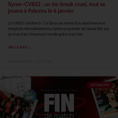
Syros–CVB52 : un tie-break cruel, tout se
jouera à Palestra le 6 janvier
Le CVB52 s’incline 3–2 à Syros au terme d’un duel intense et
rempli de rebondissements.Après un premier set laissé filer sur
un trou d’air, Chaumont recolle grâce à un très
LIRE LA SUITE »
9 décembre 2025
21 h 27 min
ACTUALITÉS