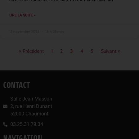
LIRE LA SUITE »
13 novembre 2025
16 h 25 min
« Précédent
1
2
3
4
5
Suivant »
CONTACT
Salle Jean Masson
2, rue Henri Dunant
52000 Chaumont
03.25.31.79.34
NAVIGATION