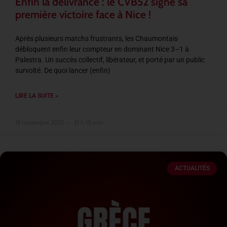
Enfin la délivrance : le CVB52 signe sa
première victoire face à Nice !
Après plusieurs matchs frustrants, les Chaumontais
débloquent enfin leur compteur en dominant Nice 3–1 à
Palestra. Un succès collectif, libérateur, et porté par un public
survolté. De quoi lancer (enfin)
LIRE LA SUITE »
15 novembre 2025
21 h 15 min
ACTUALITÉS