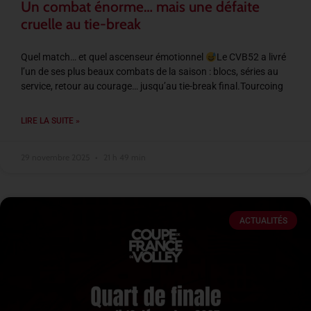
Un combat énorme… mais une défaite
cruelle au tie-break
Quel match… et quel ascenseur émotionnel
Le CVB52 a livré
l’un de ses plus beaux combats de la saison : blocs, séries au
service, retour au courage… jusqu’au tie-break final.Tourcoing
LIRE LA SUITE »
29 novembre 2025
21 h 49 min
ACTUALITÉS