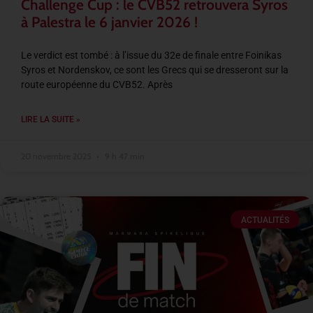
Challenge Cup : le CVB52 retrouvera Syros
à Palestra le 6 janvier 2026 !
Le verdict est tombé : à l’issue du 32e de finale entre Foinikas
Syros et Nordenskov, ce sont les Grecs qui se dresseront sur la
route européenne du CVB52. Après
LIRE LA SUITE »
20 novembre 2025
9 h 47 min
ACTUALITÉS