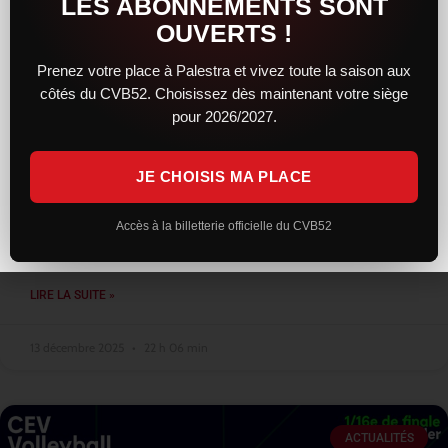
LES ABONNEMENTS SONT
OUVERTS !
Prenez votre place à Palestra et vivez toute la saison aux
côtés du CVB52. Choisissez dès maintenant votre siège
Une résistance courageuse, mais
pour 2026/2027.
Montpellier trop solide, reste leader
JE CHOISIS MA PLACE
Face au leader montpelliérain, le CVB52 a livré une prestation
sérieuse et engagée. Solides dès l’entame, les Chaumontais ont
su concrétiser leur bon début de match en remportant le
Accès à la billetterie officielle du CVB52
premier
LIRE LA SUITE »
13 décembre 2025
22 h 06 min
ACTUALITÉS