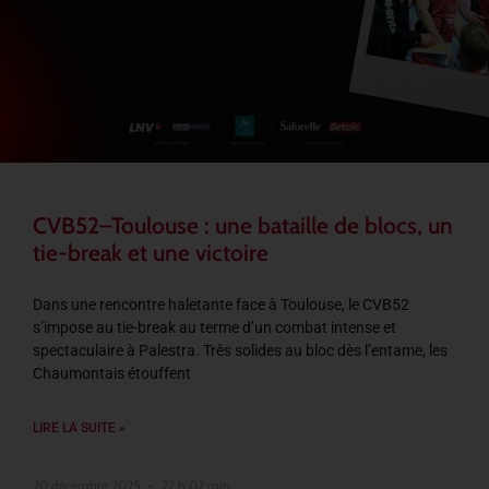
CVB52–Toulouse : une bataille de blocs, un
tie-break et une victoire
Dans une rencontre haletante face à Toulouse, le CVB52
s’impose au tie-break au terme d’un combat intense et
spectaculaire à Palestra. Très solides au bloc dès l’entame, les
Chaumontais étouffent
LIRE LA SUITE »
20 décembre 2025
22 h 02 min