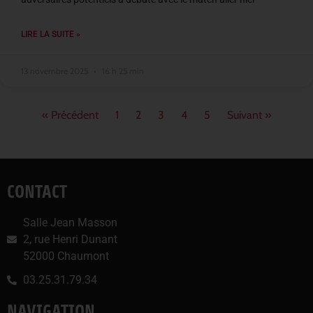
LIRE LA SUITE »
13 novembre 2025
16 h 25 min
« Précédent
1
2
3
4
5
Suivant »
CONTACT
Salle Jean Masson
2, rue Henri Dunant
52000 Chaumont
03.25.31.79.34
NAVIGATION