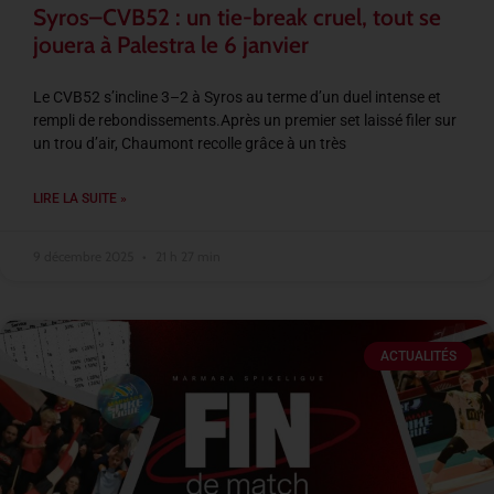
Syros–CVB52 : un tie-break cruel, tout se
jouera à Palestra le 6 janvier
Le CVB52 s’incline 3–2 à Syros au terme d’un duel intense et
rempli de rebondissements.Après un premier set laissé filer sur
un trou d’air, Chaumont recolle grâce à un très
LIRE LA SUITE »
9 décembre 2025
21 h 27 min
ACTUALITÉS