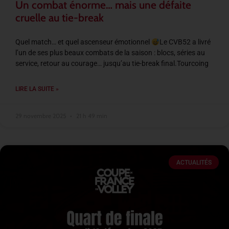
Un combat énorme… mais une défaite
cruelle au tie-break
Quel match… et quel ascenseur émotionnel
Le CVB52 a livré
l’un de ses plus beaux combats de la saison : blocs, séries au
service, retour au courage… jusqu’au tie-break final.Tourcoing
LIRE LA SUITE »
29 novembre 2025
21 h 49 min
ACTUALITÉS