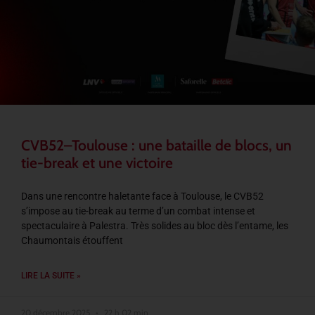
CVB52–Toulouse : une bataille de blocs, un
tie-break et une victoire
Dans une rencontre haletante face à Toulouse, le CVB52
s’impose au tie-break au terme d’un combat intense et
spectaculaire à Palestra. Très solides au bloc dès l’entame, les
Chaumontais étouffent
LIRE LA SUITE »
20 décembre 2025
22 h 02 min