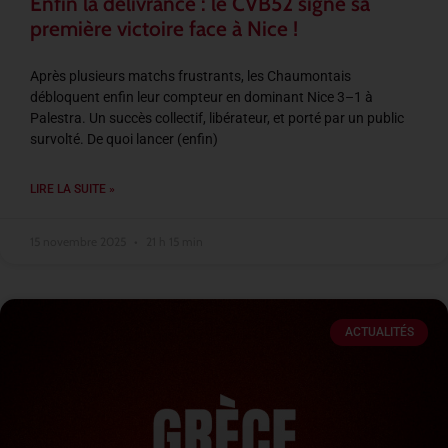
Enfin la délivrance : le CVB52 signe sa
première victoire face à Nice !
Après plusieurs matchs frustrants, les Chaumontais
débloquent enfin leur compteur en dominant Nice 3–1 à
Palestra. Un succès collectif, libérateur, et porté par un public
survolté. De quoi lancer (enfin)
LIRE LA SUITE »
15 novembre 2025
21 h 15 min
ACTUALITÉS