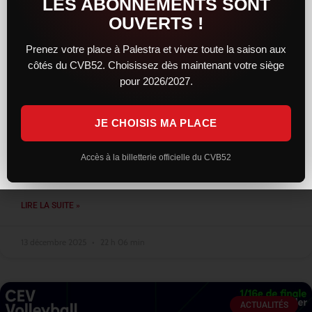
LES ABONNEMENTS SONT
OUVERTS !
Prenez votre place à Palestra et vivez toute la saison aux
côtés du CVB52. Choisissez dès maintenant votre siège
Une résistance courageuse, mais
pour 2026/2027.
Montpellier trop solide, reste leader
JE CHOISIS MA PLACE
Face au leader montpelliérain, le CVB52 a livré une prestation
sérieuse et engagée. Solides dès l’entame, les Chaumontais ont
su concrétiser leur bon début de match en remportant le
Accès à la billetterie officielle du CVB52
premier
LIRE LA SUITE »
13 décembre 2025
22 h 06 min
ACTUALITÉS