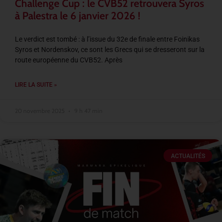
Challenge Cup : le CVB52 retrouvera Syros
à Palestra le 6 janvier 2026 !
Le verdict est tombé : à l’issue du 32e de finale entre Foinikas
Syros et Nordenskov, ce sont les Grecs qui se dresseront sur la
route européenne du CVB52. Après
LIRE LA SUITE »
20 novembre 2025
9 h 47 min
ACTUALITÉS