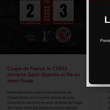
Prene
Coupe de France: le CVB52
renverse Saint-Quentin et file en
demi-finale
Menés deux sets à rien à Saint-Quentin, les
F
Chaumontais ont trouvé les ressources pour
p
renverser la rencontre en quart de finale de Coupe
l
de France. Porté par plusieurs joueurs décisifs
b