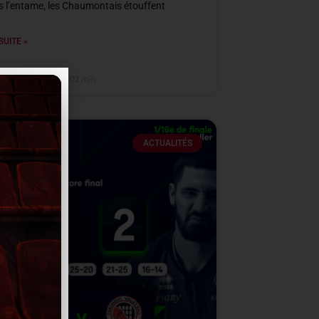
s l’entame, les Chaumontais étouffent
SUITE »
mbre 2025
22 h 02 min
ACTUALITÉS