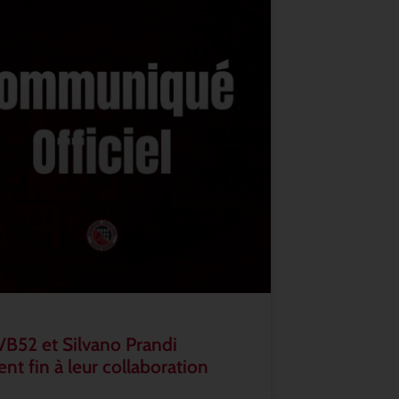
VB52 et Silvano Prandi
nt fin à leur collaboration