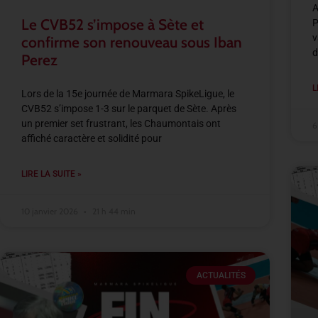
A
Le CVB52 s’impose à Sète et
P
v
confirme son renouveau sous Iban
d
Perez
L
Lors de la 15e journée de Marmara SpikeLigue, le
CVB52 s’impose 1-3 sur le parquet de Sète. Après
un premier set frustrant, les Chaumontais ont
6
affiché caractère et solidité pour
LIRE LA SUITE »
10 janvier 2026
21 h 44 min
ACTUALITÉS