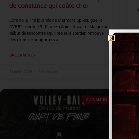
i
de constance qui coûte cher
r
Lors de la 14e journée de Marmara SpikeLigue, le
L
CVB52 s’incline 3–0 face à Saint-Nazaire. Malgré un
début de rencontre équilibré et le soutien retrouvé
des clubs de supporters à
3
LIRE LA SUITE »
3 janvier 2026
20 h 56 min
ACTUALITÉS