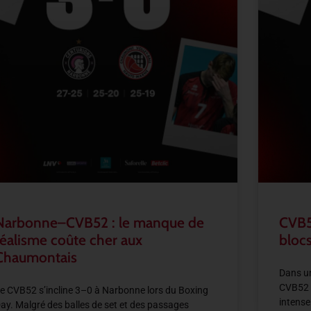
Narbonne–CVB52 : le manque de
CVB5
réalisme coûte cher aux
blocs
Chaumontais
Dans un
CVB52 
e CVB52 s’incline 3–0 à Narbonne lors du Boxing
intense
ay. Malgré des balles de set et des passages