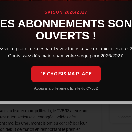
SAISON 2026/2027
LES ABONNEMENTS SON
OUVERTS !
Syros
z votre place à Palestra et vivez toute la saison aux côtés du 
tout 
Choisissez dès maintenant votre siège pour 2026/2027.
Le CVB5
JE CHOISIS MA PLACE
intense
premier
Une résistance courageuse, mais
recolle
Montpellier trop solide, reste
Accès à la billetterie officielle du CVB52
leader
LIRE LA 
ace au leader montpelliérain, le CVB52 a livré une
9 décem
restation sérieuse et engagée. Solides dès
’entame, les Chaumontais ont su concrétiser leur
on début de match en remportant le premier