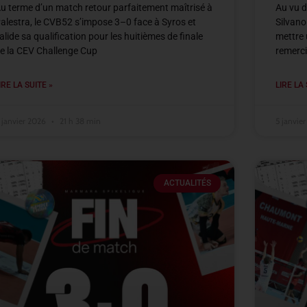
u terme d’un match retour parfaitement maîtrisé à
Au vu d
alestra, le CVB52 s’impose 3–0 face à Syros et
Silvano
alide sa qualification pour les huitièmes de finale
mettre 
e la CEV Challenge Cup
remerci
IRE LA SUITE »
LIRE LA 
 janvier 2026
21 h 38 min
5 janvie
ACTUALITÉS