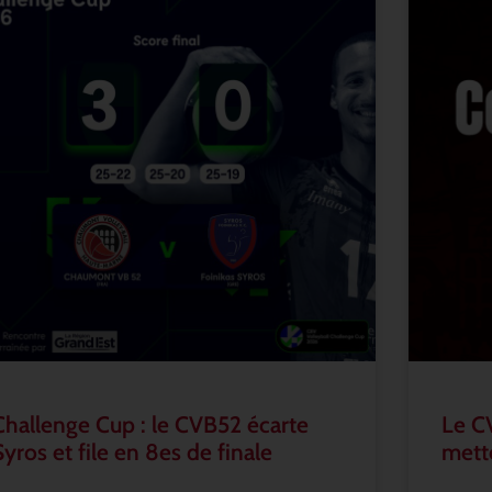
Challenge Cup : le CVB52 écarte
Le C
Syros et file en 8es de finale
mette