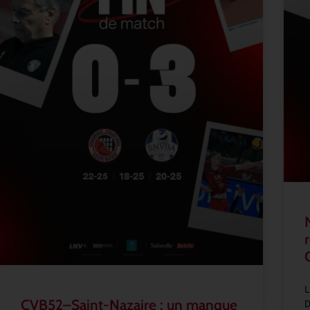
L
CVB52–Saint-Nazaire : un manque
D