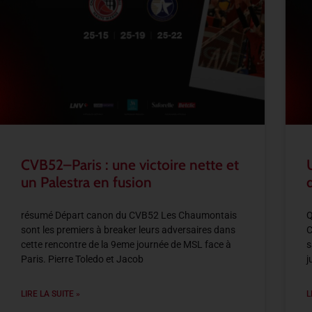
CVB52–Paris : une victoire nette et
un Palestra en fusion
résumé Départ canon du CVB52 Les Chaumontais
Q
sont les premiers à breaker leurs adversaires dans
C
cette rencontre de la 9eme journée de MSL face à
s
Paris. Pierre Toledo et Jacob
j
LIRE LA SUITE »
L