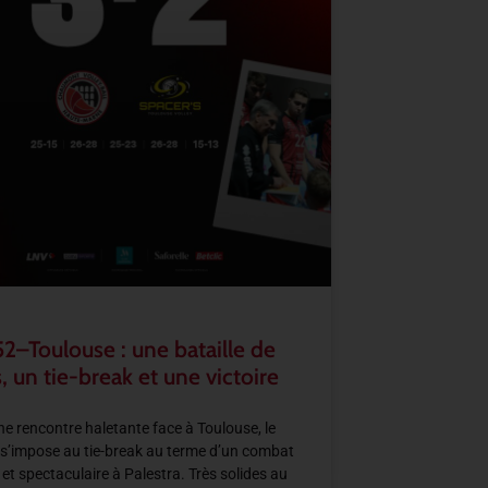
2–Toulouse : une bataille de
, un tie-break et une victoire
e rencontre haletante face à Toulouse, le
s’impose au tie-break au terme d’un combat
 et spectaculaire à Palestra. Très solides au