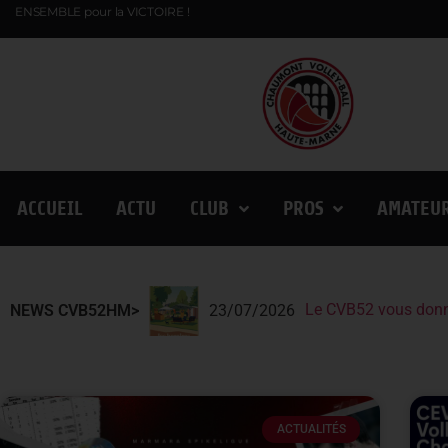
ENSEMBLE pour la VICTOIRE !
ACCUEIL
ACTU
CLUB
PROS
AMATEU
Le CVB52 vous donn
Le CVB52 présent au
Lindqvist et la Fin
NEWS CVB52HM>
23/07/2026
ACTUALITÉS