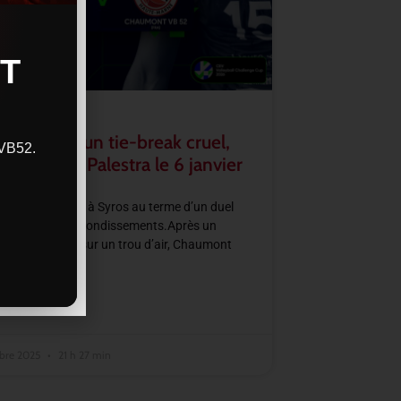
T
–CVB52 : un tie-break cruel,
CVB52.
se jouera à Palestra le 6 janvier
2 s’incline 3–2 à Syros au terme d’un duel
 et rempli de rebondissements.Après un
 set laissé filer sur un trou d’air, Chaumont
 grâce à un très
SUITE »
bre 2025
21 h 27 min