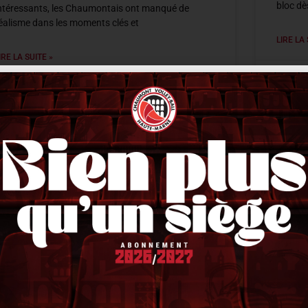
bloc dè
ntéressants, les Chaumontais ont manqué de
éalisme dans les moments clés et
LIRE LA 
IRE LA SUITE »
20 déce
0 décembre 2025
21 h 40 min
ACTUALITÉS