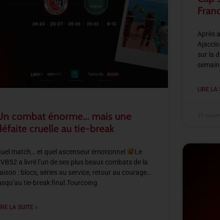
Fran
Après a
Ajaccio
sur la 
semaine
LIRE LA 
Un combat énorme… mais une
27 nove
défaite cruelle au tie-break
uel match… et quel ascenseur émotionnel
Le
VB52 a livré l’un de ses plus beaux combats de la
aison : blocs, séries au service, retour au courage…
usqu’au tie-break final.Tourcoing
IRE LA SUITE »