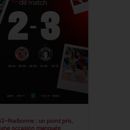
2–Narbonne : un point pris,
 une occasion manquée