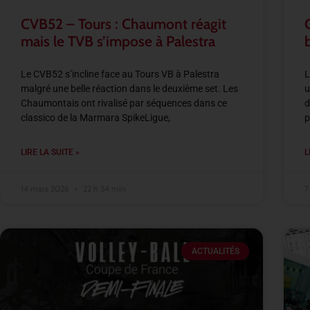
CVB52 – Tours : Chaumont réagit
mais le TVB s’impose à Palestra
Le CVB52 s’incline face au Tours VB à Palestra
L
malgré une belle réaction dans le deuxième set. Les
u
Chaumontais ont rivalisé par séquences dans ce
d
classico de la Marmara SpikeLigue,
p
LIRE LA SUITE »
L
14 mars 2026
22 h 54 min
7
ACTUALITÉS