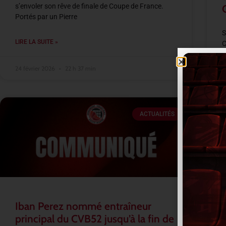
s’envoler son rêve de finale de Coupe de France.
Portés par un Pierre
S
LIRE LA SUITE »
C
s
A
24 février 2026
22 h 37 min
L
ACTUALITÉS
2
Iban Perez nommé entraîneur
principal du CVB52 jusqu’à la fin de