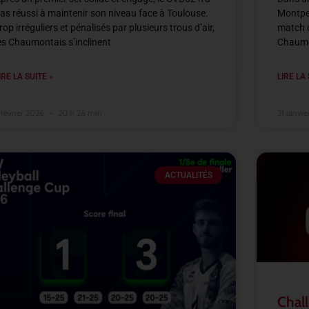
as réussi à maintenir son niveau face à Toulouse.
Montpel
rop irréguliers et pénalisés par plusieurs trous d’air,
match d
es Chaumontais s’inclinent
Chaumon
IRE LA SUITE »
LIRE LA 
 février 2026
20 h 26 min
31 janvi
ACTUALITÉS
Chall