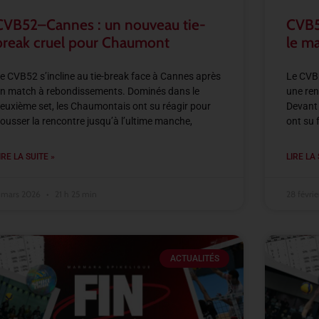
CVB52–Cannes : un nouveau tie-
CVB52
break cruel pour Chaumont
le m
e CVB52 s’incline au tie-break face à Cannes après
Le CVB5
n match à rebondissements. Dominés dans le
une ren
euxième set, les Chaumontais ont su réagir pour
Devant 
ousser la rencontre jusqu’à l’ultime manche,
ont su 
IRE LA SUITE »
LIRE LA 
 mars 2026
21 h 25 min
28 févri
ACTUALITÉS