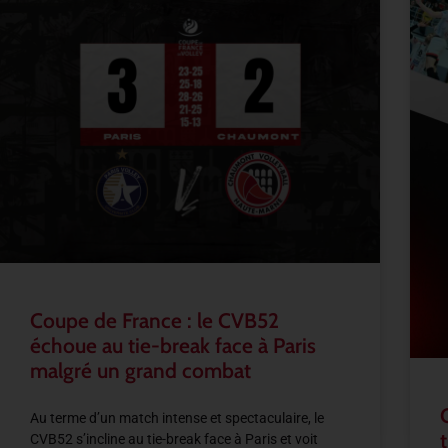
Coupe de France : le CVB52
échoue au tie-break face à Paris
malgré un grand combat
Au terme d’un match intense et spectaculaire, le
CVB52 s’incline au tie-break face à Paris et voit