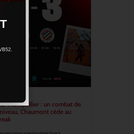
T
CVB52.
2–Montpellier : un combat de
 niveau, Chaumont cède au
reak
e rencontre spectaculaire face à