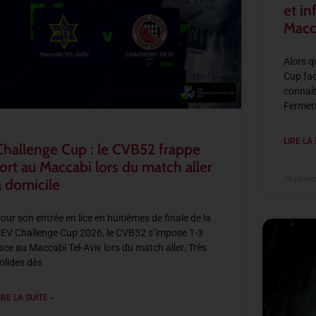
et in
Macc
Alors q
Cup fac
connaît
Fermetur
LIRE LA 
Challenge Cup : le CVB52 frappe
fort au Maccabi lors du match aller
26 janvi
à domicile
our son entrée en lice en huitièmes de finale de la
EV Challenge Cup 2026, le CVB52 s’impose 1-3
ace au Maccabi Tel-Aviv lors du match aller. Très
olides dès
IRE LA SUITE »