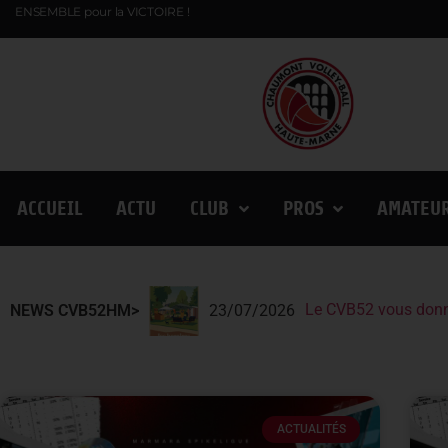
ENSEMBLE pour la VICTOIRE !
ACCUEIL
ACTU
CLUB
PROS
AMATEU
Le CVB52 vous donn
Le CVB52 présent au
Lindqvist et la Fin
NEWS CVB52HM>
23/07/2026
ACTUALITÉS