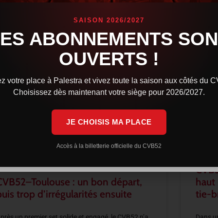
SAISON 2026/2027
LES ABONNEMENTS SON
OUVERTS !
z votre place à Palestra et vivez toute la saison aux côtés du 
Choisissez dès maintenant votre siège pour 2026/2027.
JE CHOISIS MA PLACE
Accès à la billetterie officielle du CVB52
CVB5
CVB52–Toulouse : un bon départ,
haut
puis trop d’irrégularités ensuite
tie-b
près un premier set solide et engagé, le CVB52 n’a
Dans un