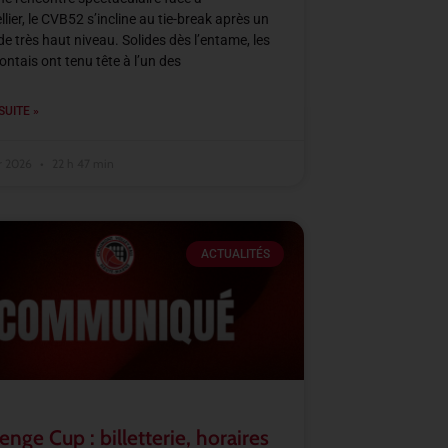
lier, le CVB52 s’incline au tie-break après un
e très haut niveau. Solides dès l’entame, les
tais ont tenu tête à l’un des
SUITE »
er 2026
22 h 47 min
ACTUALITÉS
enge Cup : billetterie, horaires