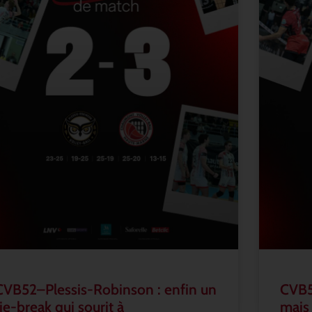
CVB52–Plessis-Robinson : enfin un
CVB5
tie-break qui sourit à
mais