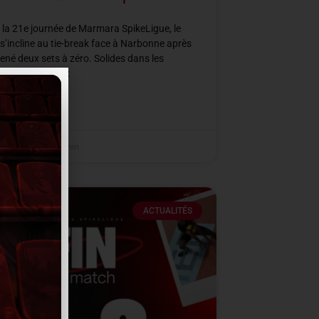
 la 21e journée de Marmara SpikeLigue, le
’incline au tie-break face à Narbonne après
ené deux sets à zéro. Solides dans les
s clés des deux
SUITE »
er 2026
21 h 36 min
ACTUALITÉS