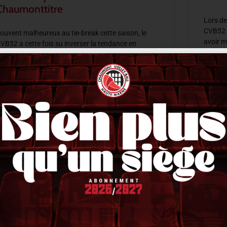
Chaumonttitre
Lors de
CVB52 s
ouvent malheureux au tie-break cette saison, le
avoir m
VB52 a cette fois su inverser la tendance en
moment
’imposant 2-3 sur le terrain du Plessis-Robinson.
près deux sets maîtrisés puis deux trous
LIRE LA 
IRE LA SUITE »
14 févri
1 février 2026
21 h 33 min
ACTUALITÉS