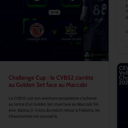
p
T
l
L
7
Challenge Cup : le CVB52 s’arrête
au Golden Set face au Maccabi
Le CVB52 voit son aventure européenne s’achever
au terme d’un Golden Set cruel face au Maccabi Tel-
Aviv. Battus 3–0 lors du match retour à Palestra, les
Chaumontais ont poussé la