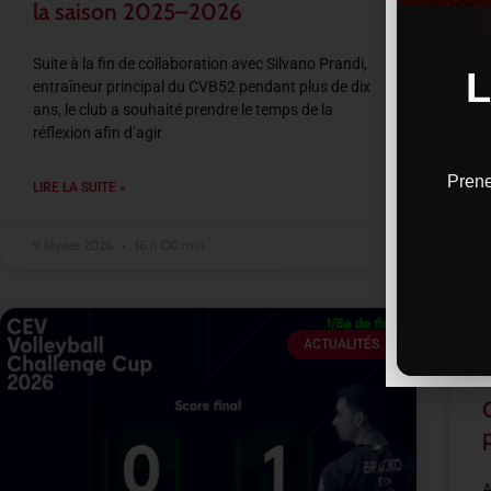
la saison 2025–2026
Suite à la fin de collaboration avec Silvano Prandi,
entraîneur principal du CVB52 pendant plus de dix
ans, le club a souhaité prendre le temps de la
réflexion afin d’agir
Prene
LIRE LA SUITE »
9 février 2026
16 h 00 min
ACTUALITÉS
A