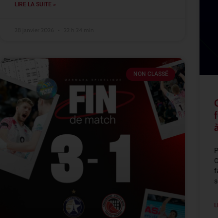
LIRE LA SUITE »
28 janvier 2026
22 h 24 min
NON CLASSÉ
P
C
f
s
L