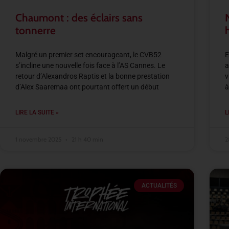
Chaumont : des éclairs sans
tonnerre
Malgré un premier set encourageant, le CVB52
E
s’incline une nouvelle fois face à l’AS Cannes. Le
a
retour d’Alexandros Raptis et la bonne prestation
v
d’Alex Saaremaa ont pourtant offert un début
à
LIRE LA SUITE »
L
1 novembre 2025
21 h 40 min
2
ACTUALITÉS