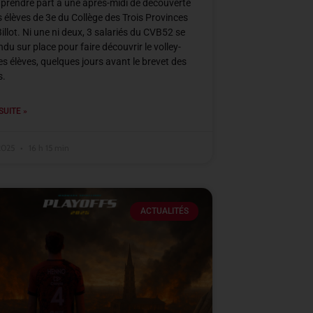
à prendre part à une après-midi de découverte
s élèves de 3e du Collège des Trois Provinces
Billot. Ni une ni deux, 3 salariés du CVB52 se
ndu sur place pour faire découvrir le volley-
ces élèves, quelques jours avant le brevet des
s.
SUITE »
 2025
16 h 15 min
ACTUALITÉS