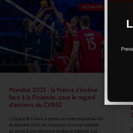
ACTUALITÉS
Prene
Mondial 2025 : la France s’incline
face à la Finlande, sous le regard
d’anciens du CVB52
L’Équipe de France a connu un revers inattendu lors
du Mondial 2025, en s’inclinant face à la Finlande
C
au terme d’une rencontre tendue et indécise. Les