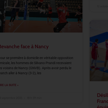
12 octob
Revanche face à Nancy
our se première à domicile en véritable opposition
micale, les hommes de Silvano Prandi recevaient
es voisins de Nancy (GNVB). Après avoir perdu le
atch aller à Nancy (3-2), les
IRE LA SUITE »
Désil
3 septembre 2025
18 h 59 min
Franc
épuis