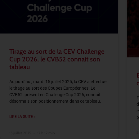
Tirage au sort de la CEV Challenge
Cup 2026, le CVB52 connait son
tableau
Aujourd’hui, mardi 15 juillet 2025, la CEV a effectué
le tirage au sort des Coupes Européennes. Le
CVB52, présent en Challenge Cup 2026, connaît
F
désormais son positionnement dans ce tableau,
d
e
LIRE LA SUITE »
p
15 juillet 2025
17 h 12 min
L