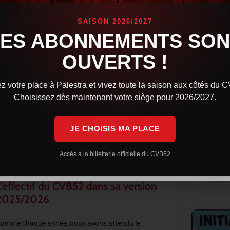
SAISON 2026/2027
ACTUALITÉS
LES ABONNEMENTS SON
Ouve
OUVERTS !
la s
Comme c
z votre place à Palestra et vivez toute la saison aux côtés du 
campag
Choisissez dès maintenant votre siège pour 2026/2027.
prochai
types d
Saison 
JE CHOISIS MA PLACE
LIRE LA 
Accès à la billetterie officielle du CVB52
29 juille
L’effectif du CVB52 dans sa version
2025/2026
omme chaque année, nous avons attendu le