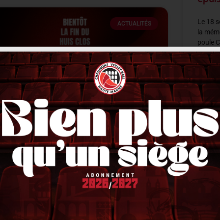
Le 18 
ACTUALITÉS
la mémo
poule 
Quezon 
LIRE LA 
Les entraînements bientôt ouverts
au public
18 sept
lors que la reprise a lieu mi août pour les premiers
rrivants cette saison, comme à son habitude, le
lub n’a pas ouvert les entraînements au public.
euls quelques privilégiés
IRE LA SUITE »
1 septembre 2025
10 h 53 min