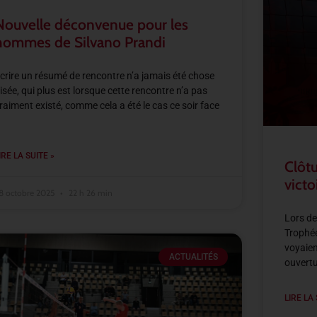
Nouvelle déconvenue pour les
hommes de Silvano Prandi
crire un résumé de rencontre n’a jamais été chose
isée, qui plus est lorsque cette rencontre n’a pas
raiment existé, comme cela a été le cas ce soir face
IRE LA SUITE »
Clôtu
victo
8 octobre 2025
22 h 26 min
Lors de
Trophée
voyaien
ACTUALITÉS
ouvertu
LIRE LA 