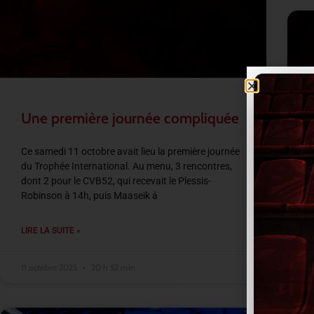
Une première journée compliquée
Ce samedi 11 octobre avait lieu la première journée
du Trophée International. Au menu, 3 rencontres,
A
dont 2 pour le CVB52, qui recevait le Plessis-
a
Robinson à 14h, puis Maaseik à
c
S
LIRE LA SUITE »
L
11 octobre 2025
20 h 52 min
1