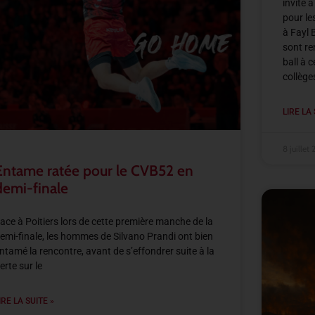
invité 
pour le
à Fayl 
sont re
ball à 
collège
LIRE LA 
8 juillet
Entame ratée pour le CVB52 en
demi-finale
ace à Poitiers lors de cette première manche de la
emi-finale, les hommes de Silvano Prandi ont bien
ntamé la rencontre, avant de s’effondrer suite à la
erte sur le
IRE LA SUITE »