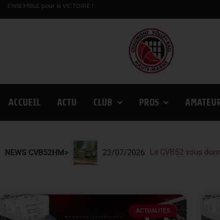
ENSEMBLE pour la VICTOIRE !
ACCUEIL
ACTU
CLUB
PROS
AMATEU
Le CVB52 vous donn
Le CVB52 présent au
Lindqvist et la Fin
NEWS CVB52HM>
23/07/2026
ACTUALITÉS