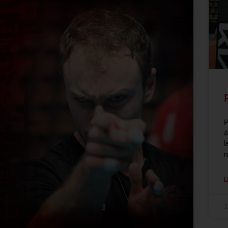
P
a
l
m
L
2