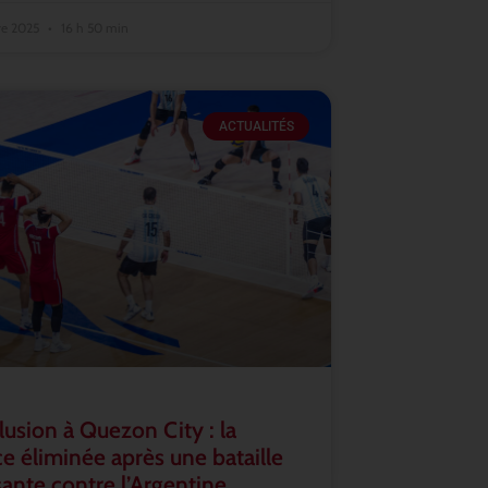
re 2025
16 h 50 min
ACTUALITÉS
lusion à Quezon City : la
e éliminée après une bataille
ante contre l’Argentine