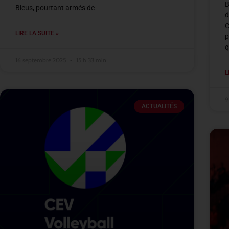
B
Bleus, pourtant armés de
d
C
LIRE LA SUITE »
p
q
16 septembre 2025
15 h 33 min
L
9
ACTUALITÉS