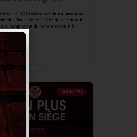
septembre 2025 restera une date amère dans
ire des Bleus. Opposés à l’Argentine dans la
C du Championnat du monde masculin à
City, les joueurs
SUITE »
embre 2025
14 h 38 min
ACTUALITÉS