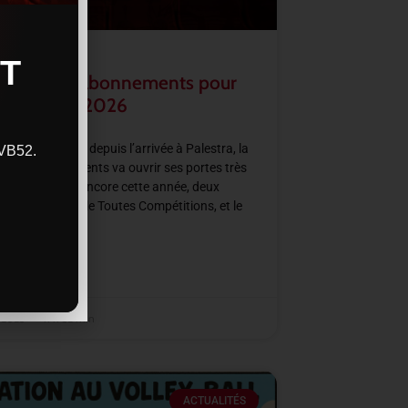
T
rture des abonnements pour
aison 2025/2026
haque saison depuis l’arrivée à Palestra, la
CVB52.
ne d’abonnements va ouvrir ses portes très
nement. Avec encore cette année, deux
’abonnements, le Toutes Compétitions, et le
Régulière.
SUITE »
t 2025
11 h 52 min
ACTUALITÉS