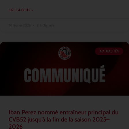
LIRE LA SUITE »
14 février 2026
21 h 36 min
ACTUALITÉS
Iban Perez nommé entraîneur principal du
CVB52 jusqu’à la fin de la saison 2025–
2026