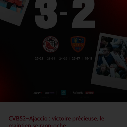
CVB52–Ajaccio : victoire précieuse, le
maintien se rapproche