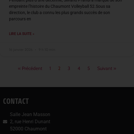
Pendant plus d’une décennie, Silvano Prandi a marqué de son
empreinte l’histoire du Chaumont Volleyball 52.Sous sa
direction, le club a connu les plus grands succès de son
parcours en
LIRE LA SUITE »
16 janvier 2026
9 h 10 min
« Précédent
1
2
3
4
5
Suivant »
CONTACT
Salle Jean Masson
2, rue Henri Dunant
52000 Chaumont