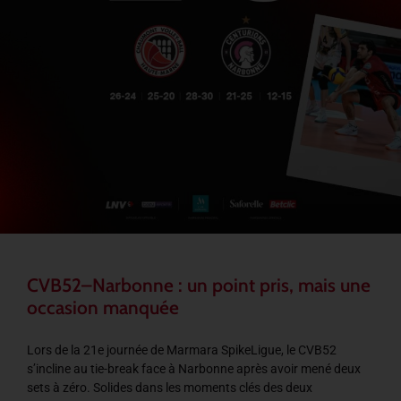
CVB52–Narbonne : un point pris, mais une
occasion manquée
Lors de la 21e journée de Marmara SpikeLigue, le CVB52
s’incline au tie-break face à Narbonne après avoir mené deux
sets à zéro. Solides dans les moments clés des deux