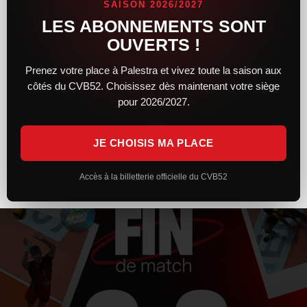
SAISON 2026/2027
LES ABONNEMENTS SONT
Après un premier set solide et engagé, le CVB52 n’a pas réussi
à maintenir son niveau face à Toulouse. Trop irréguliers et
OUVERTS !
pénalisés par plusieurs trous d’air, les Chaumontais s’inclinent
Prenez votre place à Palestra et vivez toute la saison aux
côtés du CVB52. Choisissez dès maintenant votre siège
LIRE LA SUITE »
pour 2026/2027.
7 février 2026
20 h 26 min
JE CHOISIS MA PLACE
Accès à la billetterie officielle du CVB52
ACTUALITÉS