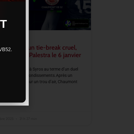
T
–CVB52 : un tie-break cruel,
CVB52.
se jouera à Palestra le 6 janvier
2 s’incline 3–2 à Syros au terme d’un duel
 et rempli de rebondissements.Après un
 set laissé filer sur un trou d’air, Chaumont
 grâce à un très
SUITE »
bre 2025
21 h 27 min