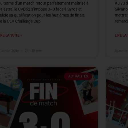
u terme d’un match retour parfaitement maîtrisé à
Au vu d
alestra, le CVB52 s’impose 3–0 face à Syros et
Silvano
alide sa qualification pour les huitièmes de finale
mettre 
e la CEV Challenge Cup
remerci
IRE LA SUITE »
LIRE LA 
 janvier 2026
21 h 38 min
5 janvie
ACTUALITÉS