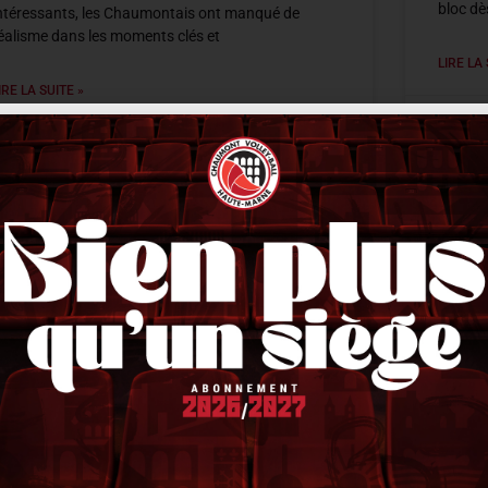
bloc dè
ntéressants, les Chaumontais ont manqué de
éalisme dans les moments clés et
LIRE LA 
IRE LA SUITE »
20 déce
0 décembre 2025
21 h 40 min
ACTUALITÉS