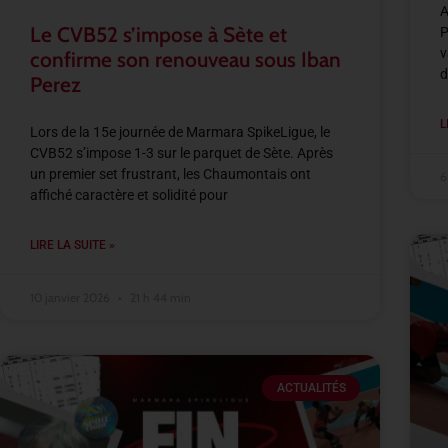
A
Le CVB52 s’impose à Sète et
P
v
confirme son renouveau sous Iban
d
Perez
L
Lors de la 15e journée de Marmara SpikeLigue, le
CVB52 s’impose 1-3 sur le parquet de Sète. Après
un premier set frustrant, les Chaumontais ont
6
affiché caractère et solidité pour
LIRE LA SUITE »
10 janvier 2026
21 h 44 min
ACTUALITÉS