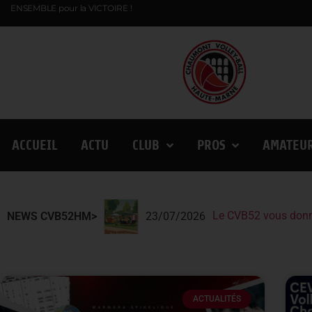
ENSEMBLE pour la VICTOIRE !
ACCUEIL
ACTU
CLUB
PROS
AMATEU
Le CVB52 vous donn
Le CVB52 présent au
Lindqvist et la Fin
NEWS CVB52HM>
23/07/2026
ACTUALITÉS