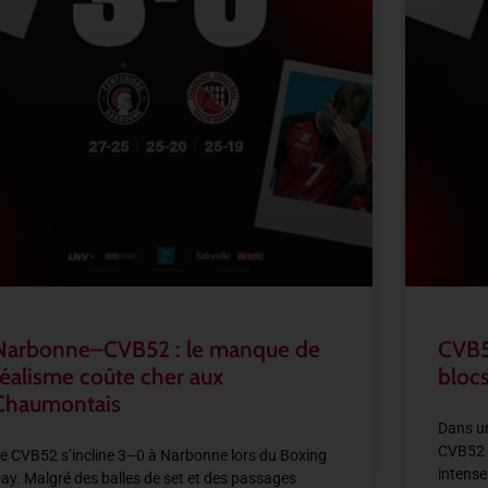
Narbonne–CVB52 : le manque de
CVB5
réalisme coûte cher aux
blocs
Chaumontais
Dans un
CVB52 
e CVB52 s’incline 3–0 à Narbonne lors du Boxing
intense
ay. Malgré des balles de set et des passages