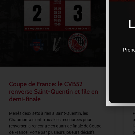
Prene
Coupe de France: le CVB52
renverse Saint-Quentin et file en
demi-finale
Menés deux sets à rien à Saint-Quentin, les
F
Chaumontais ont trouvé les ressources pour
p
renverser la rencontre en quart de finale de Coupe
l
de France. Porté par plusieurs joueurs décisifs
b