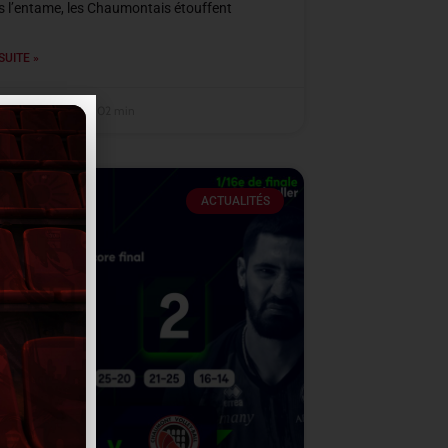
s l’entame, les Chaumontais étouffent
SUITE »
mbre 2025
22 h 02 min
ACTUALITÉS