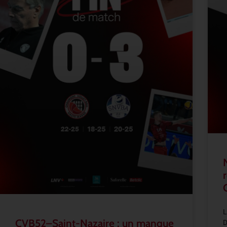
L
CVB52–Saint-Nazaire : un manque
D