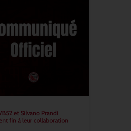
VB52 et Silvano Prandi
nt fin à leur collaboration