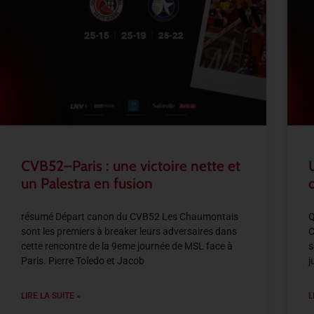
CVB52–Paris : une victoire nette et
un Palestra en fusion
résumé Départ canon du CVB52 Les Chaumontais
Q
sont les premiers à breaker leurs adversaires dans
C
cette rencontre de la 9eme journée de MSL face à
s
Paris. Pierre Toledo et Jacob
j
LIRE LA SUITE »
L