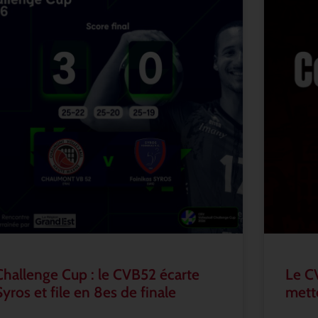
Challenge Cup : le CVB52 écarte
Le C
Syros et file en 8es de finale
mette