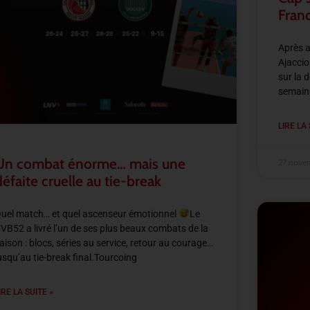
Fran
Après a
Ajaccio
sur la 
semaine
LIRE LA 
Un combat énorme… mais une
27 nove
défaite cruelle au tie-break
uel match… et quel ascenseur émotionnel
Le
VB52 a livré l’un de ses plus beaux combats de la
aison : blocs, séries au service, retour au courage…
usqu’au tie-break final.Tourcoing
IRE LA SUITE »