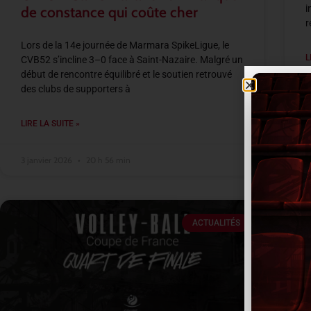
i
de constance qui coûte cher
r
Lors de la 14e journée de Marmara SpikeLigue, le
L
CVB52 s’incline 3–0 face à Saint-Nazaire. Malgré un
début de rencontre équilibré et le soutien retrouvé
des clubs de supporters à
3
LIRE LA SUITE »
3 janvier 2026
20 h 56 min
ACTUALITÉS