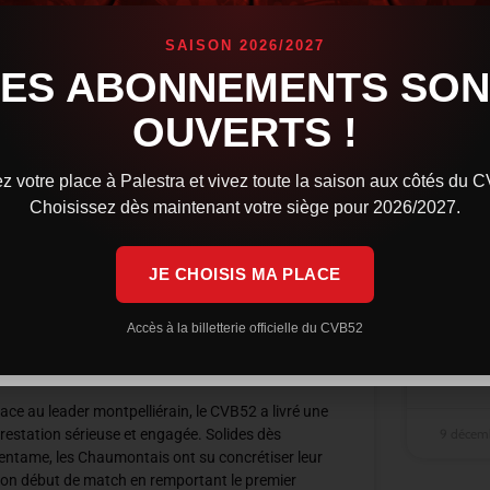
SAISON 2026/2027
LES ABONNEMENTS SON
OUVERTS !
Syros
z votre place à Palestra et vivez toute la saison aux côtés du 
tout 
Choisissez dès maintenant votre siège pour 2026/2027.
Le CVB5
JE CHOISIS MA PLACE
intense
premier
Une résistance courageuse, mais
recolle
Montpellier trop solide, reste
Accès à la billetterie officielle du CVB52
leader
LIRE LA 
ace au leader montpelliérain, le CVB52 a livré une
9 décem
restation sérieuse et engagée. Solides dès
’entame, les Chaumontais ont su concrétiser leur
on début de match en remportant le premier