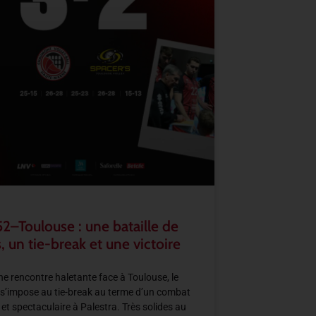
2–Toulouse : une bataille de
, un tie-break et une victoire
e rencontre haletante face à Toulouse, le
s’impose au tie-break au terme d’un combat
 et spectaculaire à Palestra. Très solides au