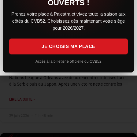
OUVERTS !
Prenez votre place à Palestra et vivez toute la saison aux
côtés du CVB52. Choisissez dès maintenant votre siège
pour 2026/2027.
JE CHOISIS MA PLACE
VNL 2026 : les Bleus entre confirmation et
frustration à Orléans
Accès à la billetterie officielle du CVB52
L’équipe de France a conclu son week-end de Volleyball
Nations League à Orléans avec deux rencontres intenses face
à la Serbie puis au Japon. Après une victoire nette contre les
LIRE LA SUITE »
29 juin 2026
11 h 48 min