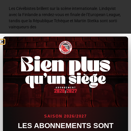
Les Cévébistes brillent sur la scène internationale. Lindqvist
avec la Finlande a rendez-vous en finale de l’European League,
tandis que la République Tchèque et Martin Stetka sont sorti
vainqueurs des
LIRE LA SUITE »
8 juillet 2026
9 h 59 min
ACTUALITÉS
SAISON 2026/2027
LES ABONNEMENTS SONT