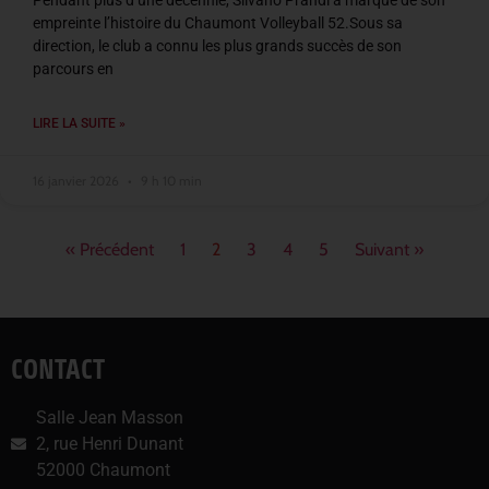
Pendant plus d’une décennie, Silvano Prandi a marqué de son
empreinte l’histoire du Chaumont Volleyball 52.Sous sa
direction, le club a connu les plus grands succès de son
parcours en
LIRE LA SUITE »
16 janvier 2026
9 h 10 min
« Précédent
1
2
3
4
5
Suivant »
CONTACT
Salle Jean Masson
2, rue Henri Dunant
52000 Chaumont