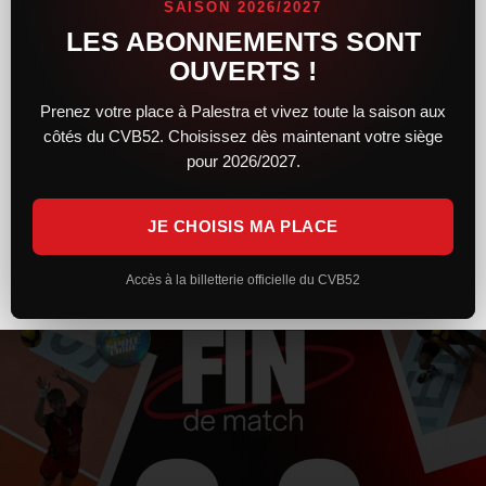
SAISON 2026/2027
LES ABONNEMENTS SONT
Après un premier set solide et engagé, le CVB52 n’a pas réussi
à maintenir son niveau face à Toulouse. Trop irréguliers et
OUVERTS !
pénalisés par plusieurs trous d’air, les Chaumontais s’inclinent
Prenez votre place à Palestra et vivez toute la saison aux
côtés du CVB52. Choisissez dès maintenant votre siège
LIRE LA SUITE »
pour 2026/2027.
7 février 2026
20 h 26 min
JE CHOISIS MA PLACE
Accès à la billetterie officielle du CVB52
ACTUALITÉS