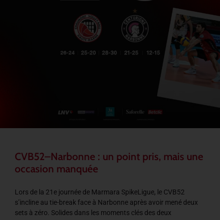
CVB52–Narbonne : un point pris, mais une
occasion manquée
Lors de la 21e journée de Marmara SpikeLigue, le CVB52
s’incline au tie-break face à Narbonne après avoir mené deux
sets à zéro. Solides dans les moments clés des deux