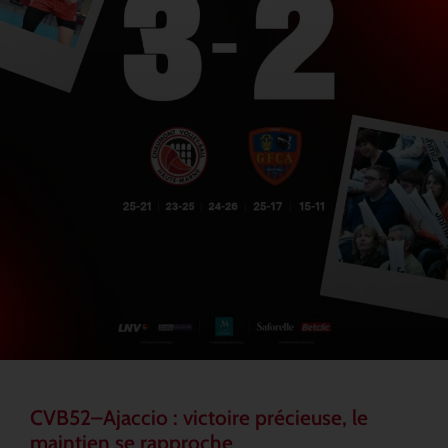
CVB52–Ajaccio : victoire précieuse, le
maintien se rapproche