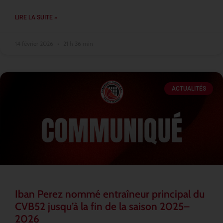
LIRE LA SUITE »
14 février 2026
21 h 36 min
ACTUALITÉS
Iban Perez nommé entraîneur principal du
CVB52 jusqu’à la fin de la saison 2025–
2026