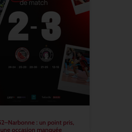
2–Narbonne : un point pris,
 une occasion manquée