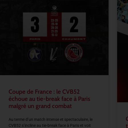
Coupe de France : le CVB52
échoue au tie-break face à Paris
malgré un grand combat
Au terme d’un match intense et spectaculaire, le
CVB52 s’incline au tie-break face à Paris et voit