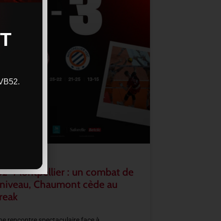
T
CVB52.
2–Montpellier : un combat de
 niveau, Chaumont cède au
reak
e rencontre spectaculaire face à