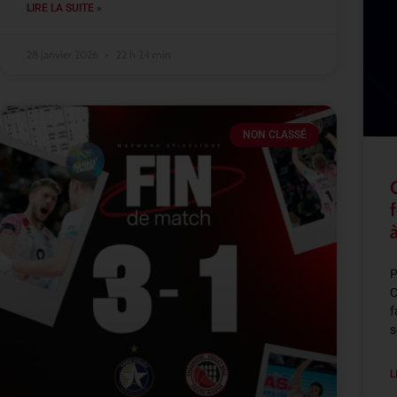
LIRE LA SUITE »
28 janvier 2026
22 h 24 min
NON CLASSÉ
P
C
f
s
L