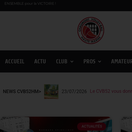
ENSEMBLE pour la VICTOIRE !
ACCUEIL
ACTU
CLUB
PROS
AMATEU
Le CVB52 vous donn
Le CVB52 présent au
Lindqvist et la Fin
NEWS CVB52HM>
23/07/2026
ACTUALITÉS