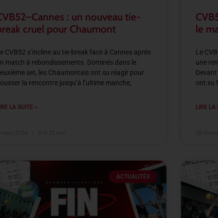
CVB52–Cannes : un nouveau tie-
CVB52
break cruel pour Chaumont
le m
e CVB52 s’incline au tie-break face à Cannes après
Le CVB5
n match à rebondissements. Dominés dans le
une ren
euxième set, les Chaumontais ont su réagir pour
Devant 
ousser la rencontre jusqu’à l’ultime manche,
ont su 
IRE LA SUITE »
LIRE LA 
 mars 2026
21 h 25 min
28 févri
ACTUALITÉS