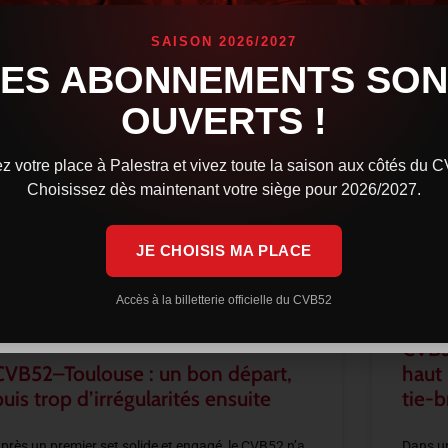
SAISON 2026/2027
LES ABONNEMENTS SON
OUVERTS !
z votre place à Palestra et vivez toute la saison aux côtés du 
Choisissez dès maintenant votre siège pour 2026/2027.
JE CHOISIS MA PLACE
Accès à la billetterie officielle du CVB52
CVB5
CVB52–Toulouse : un bon départ,
haut
puis trop d’irrégularités ensuite
tie-b
près un premier set solide et engagé, le CVB52 n’a
Dans un