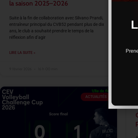
la saison 2025–2026
Suite à la fin de collaboration avec Silvano Prandi,
entraîneur principal du CVB52 pendant plus de dix
ans, le club a souhaité prendre le temps de la
réflexion afin d’agir
Prene
LIRE LA SUITE »
9 février 2026
16 h 00 min
ACTUALITÉS
A