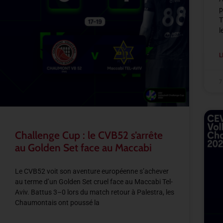
p
T
l
L
7
Challenge Cup : le CVB52 s’arrête
au Golden Set face au Maccabi
Le CVB52 voit son aventure européenne s’achever
au terme d’un Golden Set cruel face au Maccabi Tel-
Aviv. Battus 3–0 lors du match retour à Palestra, les
Chaumontais ont poussé la