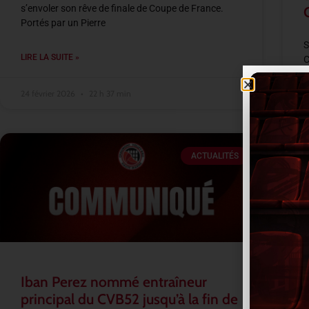
s’envoler son rêve de finale de Coupe de France.
Portés par un Pierre
S
LIRE LA SUITE »
C
s
A
24 février 2026
22 h 37 min
L
ACTUALITÉS
2
Iban Perez nommé entraîneur
principal du CVB52 jusqu’à la fin de