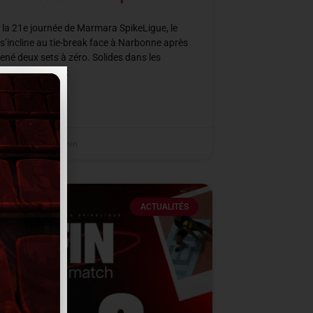
 la 21e journée de Marmara SpikeLigue, le
’incline au tie-break face à Narbonne après
ené deux sets à zéro. Solides dans les
s clés des deux
SUITE »
er 2026
21 h 36 min
ACTUALITÉS