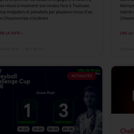
as réussi à maintenir son niveau face à Toulouse.
Montpel
rop irréguliers et pénalisés par plusieurs trous d’air,
match d
es Chaumontais s’inclinent
Chaumon
IRE LA SUITE »
LIRE LA 
 février 2026
20 h 26 min
31 janvi
ACTUALITÉS
Chall