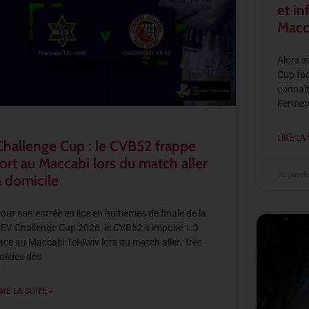
et in
Macc
Alors q
Cup fac
connaît
Fermetur
LIRE LA 
Challenge Cup : le CVB52 frappe
fort au Maccabi lors du match aller
26 janvi
à domicile
our son entrée en lice en huitièmes de finale de la
EV Challenge Cup 2026, le CVB52 s’impose 1-3
ace au Maccabi Tel-Aviv lors du match aller. Très
olides dès
IRE LA SUITE »