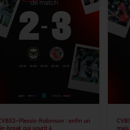
CVB52–Plessis-Robinson : enfin un
CVB5
tie-break qui sourit à
mais