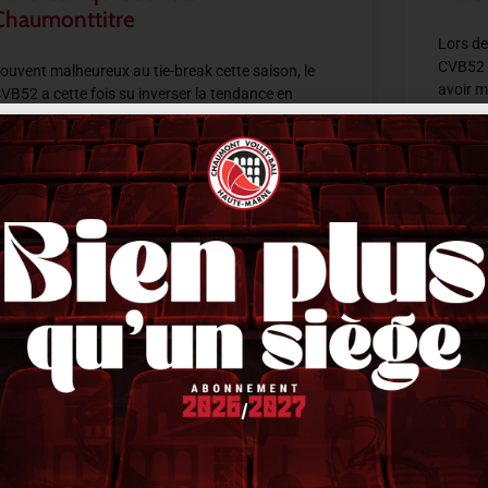
Chaumonttitre
Lors de
CVB52 s
ouvent malheureux au tie-break cette saison, le
avoir m
VB52 a cette fois su inverser la tendance en
moment
’imposant 2-3 sur le terrain du Plessis-Robinson.
près deux sets maîtrisés puis deux trous
LIRE LA 
IRE LA SUITE »
14 févri
1 février 2026
21 h 33 min
ACTUALITÉS