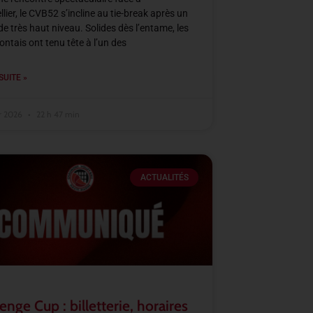
lier, le CVB52 s’incline au tie-break après un
e très haut niveau. Solides dès l’entame, les
tais ont tenu tête à l’un des
SUITE »
er 2026
22 h 47 min
ACTUALITÉS
enge Cup : billetterie, horaires