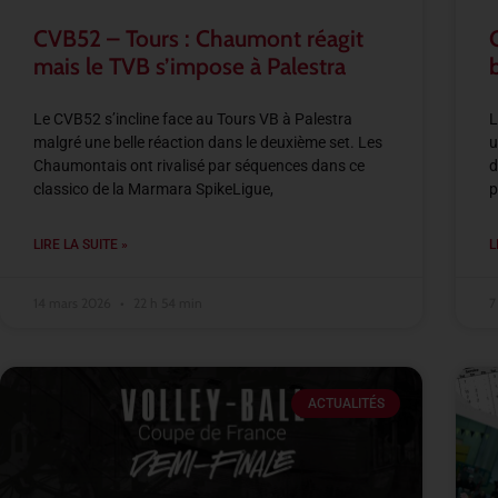
CVB52 – Tours : Chaumont réagit
mais le TVB s’impose à Palestra
Le CVB52 s’incline face au Tours VB à Palestra
L
malgré une belle réaction dans le deuxième set. Les
u
Chaumontais ont rivalisé par séquences dans ce
d
classico de la Marmara SpikeLigue,
p
LIRE LA SUITE »
L
14 mars 2026
22 h 54 min
7
ACTUALITÉS