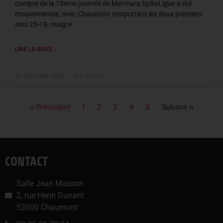
compte de la 15eme journée de Marmara SpikeLigue a été
mouvementée, avec Chaumont remportant les deux premiers
sets 25-18, malgré
LIRE LA SUITE »
29 décembre 2024
19 h 41 min
« Précédent
1
2
3
4
5
Suivant »
CONTACT
Salle Jean Masson
2, rue Henri Dunant
52000 Chaumont