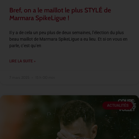
Bref, on a le maillot le plus STYLÉ de
Marmara SpikeLigue !
Il y a de cela un peu plus de deux semaines, l’élection du plus
beau maillot de Marmara SpikeLigue a eu lieu. Et si on vous en
parle, c’est qu’en
LIRE LA SUITE »
7 mars 2025
15 h 00 min
ACTUALITÉS