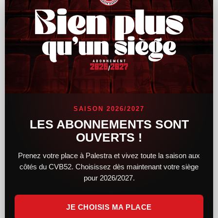
Le CVB52 connaît son adversaire pour la
demi-finale de Coupe de France
SAISON 2026/2027
Alors que le tirage au sort des demi-finales féminines et
LES ABONNEMENTS SONT
masculines de la Coupe de France a lieu hier soir, le CVB52
OUVERTS !
connaît désormais son adversaire. Du côté des femmes,
Prenez votre place à Palestra et vivez toute la saison aux
LIRE LA SUITE »
côtés du CVB52. Choisissez dès maintenant votre siège
pour 2026/2027.
14 février 2025
11 h 34 min
JE CHOISIS MA PLACE