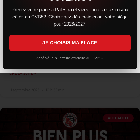
Prenez votre place à Palestra et vivez toute la saison aux
côtés du CVB52. Choisissez dès maintenant votre siège
Les entraînements bientôt ouverts au
pour 2026/2027.
public
JE CHOISIS MA PLACE
Alors que la reprise a lieu mi août pour les premiers arrivants
cette saison, comme à son habitude, le club n’a pas ouvert les
entraînements au public. Seuls quelques privilégiés
Accès à la billetterie officielle du CVB52
LIRE LA SUITE »
11 septembre 2025
10 h 53 min
ACTUALITÉS