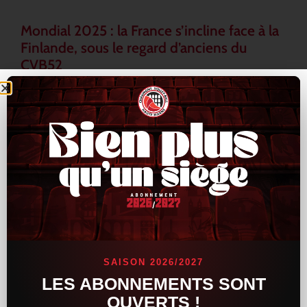
Mondial 2025 : la France s’incline face à la
Finlande, sous le regard d’anciens du
CVB52
L’Équipe de France a connu un revers inattendu lors du
Mondial 2025, en s’inclinant face à la Finlande au terme d’une
rencontre tendue et indécise. Les Bleus, pourtant armés de
LIRE LA SUITE »
16 septembre 2025
15 h 33 min
ACTUALITÉS
SAISON 2026/2027
LES ABONNEMENTS SONT
OUVERTS !