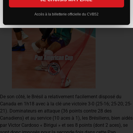
Accès à la billetterie officielle du CVB52
De son côté, le Brésil a relativement facilement disposé du
Canada en 1h18 avec à la clé une victoire 3-0 (25-16; 25-20; 25-
21). Dominateurs en attaque (36 points contre 28 des
Canadiens) et au service (10 aces à 1), les Brésiliens, bien aidés
par Victor Cardoso « Birigui » et ses 8 points (dont 2 aces), se
sont donc imposés pour la seconde fois dans cette Pan