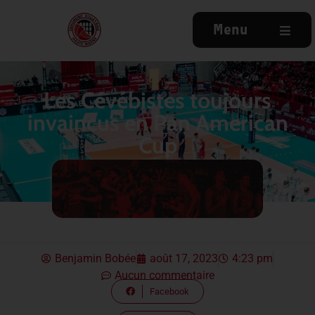
Menu
Les Cévébistes toujours
invaincus en Pan American
Cup
Benjamin Bobée
août 17, 2023
4:23 pm
Aucun commentaire
Facebook