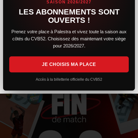
SAISON 2026/2027
LES ABONNEMENTS SONT
Après un premier set solide et engagé, le CVB52 n’a pas réussi
à maintenir son niveau face à Toulouse. Trop irréguliers et
OUVERTS !
pénalisés par plusieurs trous d’air, les Chaumontais s’inclinent
Prenez votre place à Palestra et vivez toute la saison aux
côtés du CVB52. Choisissez dès maintenant votre siège
LIRE LA SUITE »
pour 2026/2027.
7 février 2026
20 h 26 min
JE CHOISIS MA PLACE
Accès à la billetterie officielle du CVB52
ACTUALITÉS