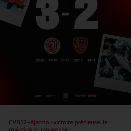
CVB52–Ajaccio : victoire précieuse, le
maintien se rapproche