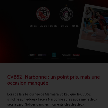
CVB52–Narbonne : un point pris, mais une
occasion manquée
Lors de la 21e journée de Marmara SpikeLigue, le CVB52
s’incline au tie-break face à Narbonne après avoir mené deux
sets à zéro. Solides dans les moments clés des deux