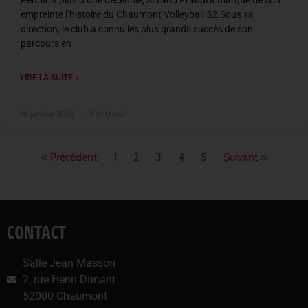
Pendant plus d’une décennie, Silvano Prandi a marqué de son
empreinte l’histoire du Chaumont Volleyball 52.Sous sa
direction, le club a connu les plus grands succès de son
parcours en
LIRE LA SUITE »
16 janvier 2026
9 h 10 min
« Précédent
1
2
3
4
5
Suivant »
CONTACT
Salle Jean Masson
2, rue Henri Dunant
52000 Chaumont