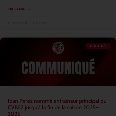
LIRE LA SUITE »
14 février 2026
21 h 36 min
ACTUALITÉS
Iban Perez nommé entraîneur principal du
CVB52 jusqu’à la fin de la saison 2025–
2026