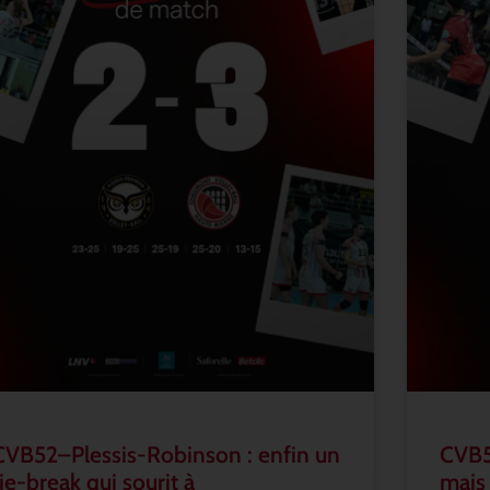
CVB52–Plessis-Robinson : enfin un
CVB5
tie-break qui sourit à
mais