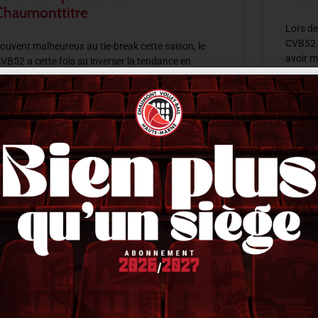
Chaumonttitre
Lors de
CVB52 s
ouvent malheureux au tie-break cette saison, le
avoir m
VB52 a cette fois su inverser la tendance en
moment
’imposant 2-3 sur le terrain du Plessis-Robinson.
près deux sets maîtrisés puis deux trous
LIRE LA 
IRE LA SUITE »
14 févri
1 février 2026
21 h 33 min
ACTUALITÉS