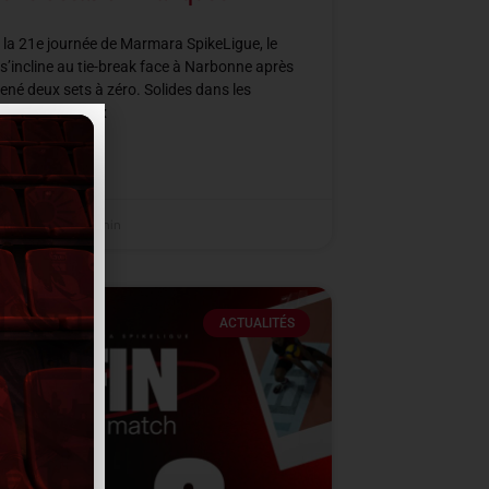
 la 21e journée de Marmara SpikeLigue, le
’incline au tie-break face à Narbonne après
ené deux sets à zéro. Solides dans les
s clés des deux
SUITE »
er 2026
21 h 36 min
ACTUALITÉS