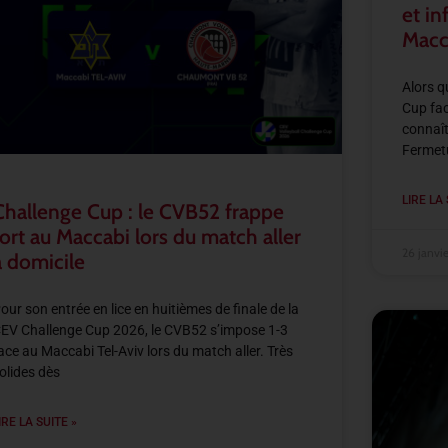
et in
Macc
Alors q
Cup fac
connaît
Fermetur
LIRE LA 
Challenge Cup : le CVB52 frappe
fort au Maccabi lors du match aller
26 janvi
à domicile
our son entrée en lice en huitièmes de finale de la
EV Challenge Cup 2026, le CVB52 s’impose 1-3
ace au Maccabi Tel-Aviv lors du match aller. Très
olides dès
IRE LA SUITE »