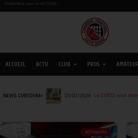
ENSEMBLE pour la VICTOIRE !
ACCUEIL
ACTU
CLUB
PROS
AMATEU
Le CVB52 vous donn
Le CVB52 présent au
Lindqvist et la Fin
NEWS CVB52HM>
23/07/2026
ACTUALITÉS