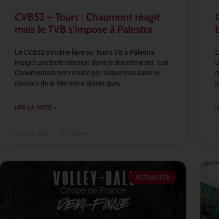
CVB52 – Tours : Chaumont réagit
mais le TVB s’impose à Palestra
Le CVB52 s’incline face au Tours VB à Palestra
L
malgré une belle réaction dans le deuxième set. Les
u
Chaumontais ont rivalisé par séquences dans ce
d
classico de la Marmara SpikeLigue,
p
LIRE LA SUITE »
L
14 mars 2026
22 h 54 min
7
ACTUALITÉS