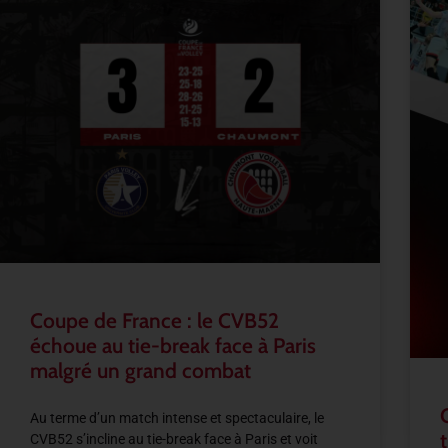
Coupe de France : le CVB52
échoue au tie-break face à Paris
malgré un grand combat
Au terme d’un match intense et spectaculaire, le
CVB52 s’incline au tie-break face à Paris et voit