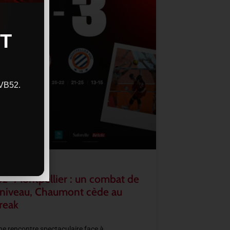
T
CVB52.
2–Montpellier : un combat de
 niveau, Chaumont cède au
reak
e rencontre spectaculaire face à