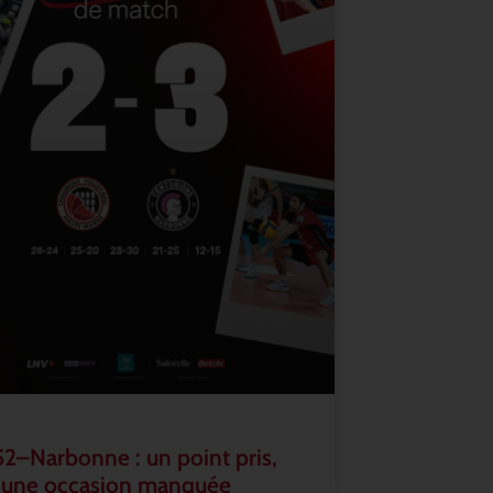
2–Narbonne : un point pris,
 une occasion manquée