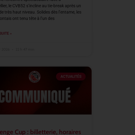
lier, le CVB52 s’incline au tie-break après un
e très haut niveau. Solides dès l’entame, les
tais ont tenu tête à l’un des
SUITE »
er 2026
22 h 47 min
ACTUALITÉS
enge Cup : billetterie, horaires