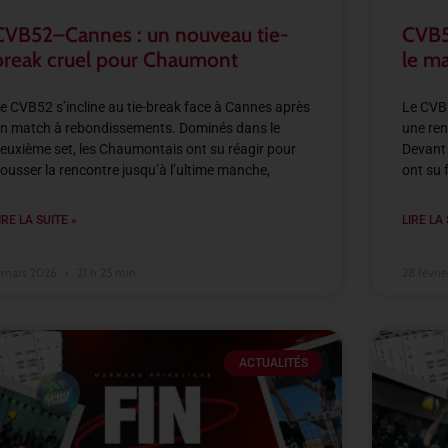
CVB52–Cannes : un nouveau tie-
CVB52
break cruel pour Chaumont
le m
e CVB52 s’incline au tie-break face à Cannes après
Le CVB5
n match à rebondissements. Dominés dans le
une ren
euxième set, les Chaumontais ont su réagir pour
Devant 
ousser la rencontre jusqu’à l’ultime manche,
ont su 
IRE LA SUITE »
LIRE LA 
 mars 2026
21 h 25 min
28 févri
ACTUALITÉS