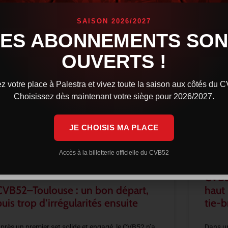
SAISON 2026/2027
LES ABONNEMENTS SON
OUVERTS !
z votre place à Palestra et vivez toute la saison aux côtés du 
Choisissez dès maintenant votre siège pour 2026/2027.
JE CHOISIS MA PLACE
Accès à la billetterie officielle du CVB52
CVB5
CVB52–Toulouse : un bon départ,
haut
puis trop d’irrégularités ensuite
tie-b
près un premier set solide et engagé, le CVB52 n’a
Dans un