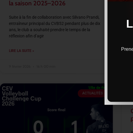
la saison 2025–2026
Suite à la fin de collaboration avec Silvano Prandi,
entraîneur principal du CVB52 pendant plus de dix
ans, le club a souhaité prendre le temps de la
réflexion afin d’agir
Prene
LIRE LA SUITE »
9 février 2026
16 h 00 min
ACTUALITÉS
A