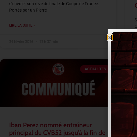
s’envoler son rêve de finale de Coupe de France.
Portés par un Pierre
S
LIRE LA SUITE »
C
s
A
24 février 2026
22 h 37 min
L
ACTUALITÉS
2
Iban Perez nommé entraîneur
principal du CVB52 jusqu’à la fin de