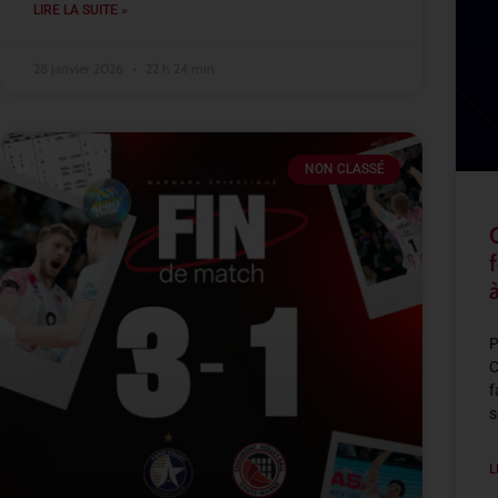
LIRE LA SUITE »
28 janvier 2026
22 h 24 min
NON CLASSÉ
P
C
f
s
L