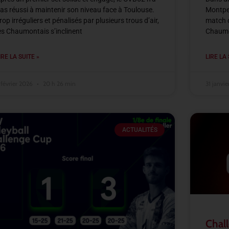
as réussi à maintenir son niveau face à Toulouse.
Montpel
rop irréguliers et pénalisés par plusieurs trous d’air,
match d
es Chaumontais s’inclinent
Chaumon
IRE LA SUITE »
LIRE LA 
 février 2026
20 h 26 min
31 janvi
ACTUALITÉS
Chall