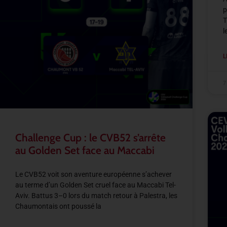
p
T
l
L
7
Challenge Cup : le CVB52 s’arrête
au Golden Set face au Maccabi
Le CVB52 voit son aventure européenne s’achever
au terme d’un Golden Set cruel face au Maccabi Tel-
Aviv. Battus 3–0 lors du match retour à Palestra, les
Chaumontais ont poussé la