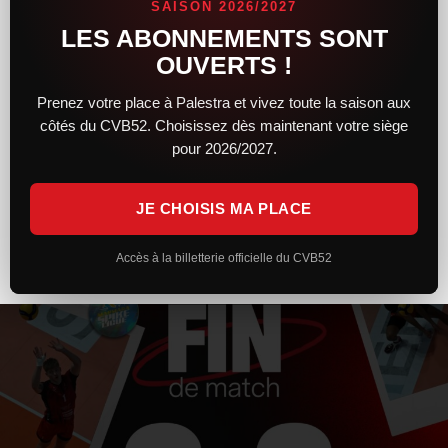
SAISON 2026/2027
LES ABONNEMENTS SONT
Après un premier set solide et engagé, le CVB52 n’a pas réussi
à maintenir son niveau face à Toulouse. Trop irréguliers et
OUVERTS !
pénalisés par plusieurs trous d’air, les Chaumontais s’inclinent
Prenez votre place à Palestra et vivez toute la saison aux
côtés du CVB52. Choisissez dès maintenant votre siège
LIRE LA SUITE »
pour 2026/2027.
7 février 2026
20 h 26 min
JE CHOISIS MA PLACE
Accès à la billetterie officielle du CVB52
ACTUALITÉS