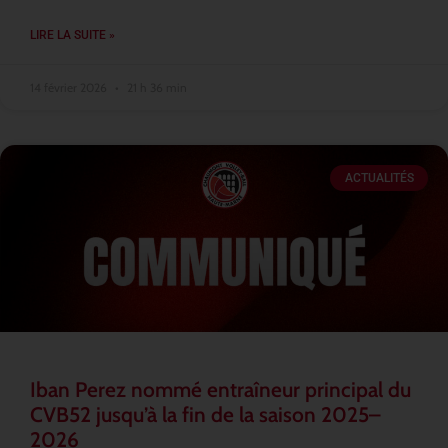
LIRE LA SUITE »
14 février 2026
21 h 36 min
ACTUALITÉS
Iban Perez nommé entraîneur principal du
CVB52 jusqu’à la fin de la saison 2025–
2026