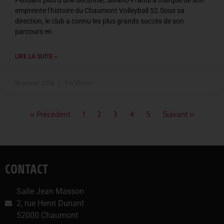
Pendant plus d’une décennie, Silvano Prandi a marqué de son
empreinte l’histoire du Chaumont Volleyball 52.Sous sa
direction, le club a connu les plus grands succès de son
parcours en
LIRE LA SUITE »
16 janvier 2026
9 h 10 min
« Précédent
1
2
3
4
5
Suivant »
CONTACT
Salle Jean Masson
2, rue Henri Dunant
52000 Chaumont