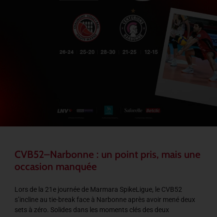
CVB52–Narbonne : un point pris, mais une
occasion manquée
Lors de la 21e journée de Marmara SpikeLigue, le CVB52
s’incline au tie-break face à Narbonne après avoir mené deux
sets à zéro. Solides dans les moments clés des deux