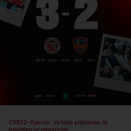
CVB52–Ajaccio : victoire précieuse, le
maintien se rapproche