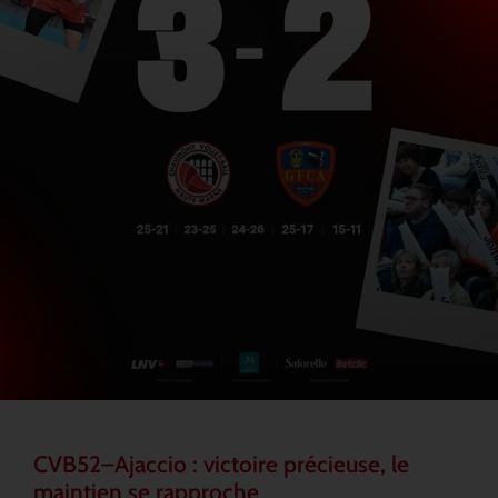
CVB52–Ajaccio : victoire précieuse, le
maintien se rapproche