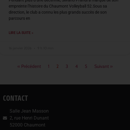
Pendant plus d’une décennie, Silvano Prandi a marqué de son
empreinte l’histoire du Chaumont Volleyball 52.Sous sa
direction, le club a connu les plus grands succès de son
parcours en
LIRE LA SUITE »
16 janvier 2026
9 h 10 min
« Précédent
1
2
3
4
5
Suivant »
CONTACT
Salle Jean Masson
2, rue Henri Dunant
52000 Chaumont