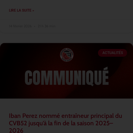
LIRE LA SUITE »
14 février 2026
21 h 36 min
ACTUALITÉS
Iban Perez nommé entraîneur principal du
CVB52 jusqu’à la fin de la saison 2025–
2026