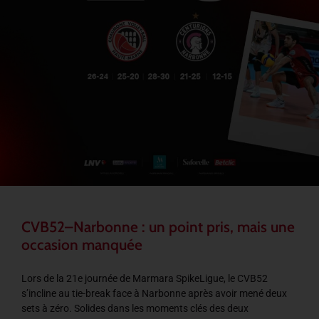
CVB52–Narbonne : un point pris, mais une
occasion manquée
Lors de la 21e journée de Marmara SpikeLigue, le CVB52
s’incline au tie-break face à Narbonne après avoir mené deux
sets à zéro. Solides dans les moments clés des deux