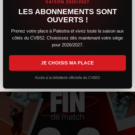
SAISON 2026/2027
LES ABONNEMENTS SONT
Après un premier set solide et engagé, le CVB52 n’a pas réussi
à maintenir son niveau face à Toulouse. Trop irréguliers et
OUVERTS !
pénalisés par plusieurs trous d’air, les Chaumontais s’inclinent
Prenez votre place à Palestra et vivez toute la saison aux
côtés du CVB52. Choisissez dès maintenant votre siège
LIRE LA SUITE »
pour 2026/2027.
7 février 2026
20 h 26 min
JE CHOISIS MA PLACE
Accès à la billetterie officielle du CVB52
ACTUALITÉS