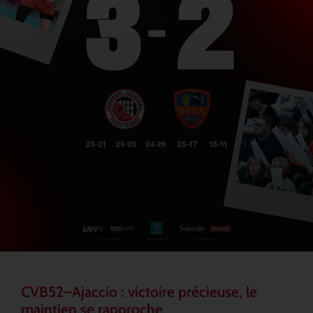
CVB52–Ajaccio : victoire précieuse, le
maintien se rapproche