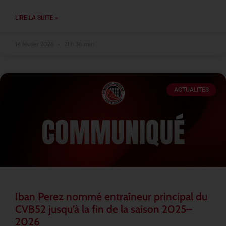
LIRE LA SUITE »
14 février 2026
21 h 36 min
ACTUALITÉS
Iban Perez nommé entraîneur principal du
CVB52 jusqu’à la fin de la saison 2025–
2026