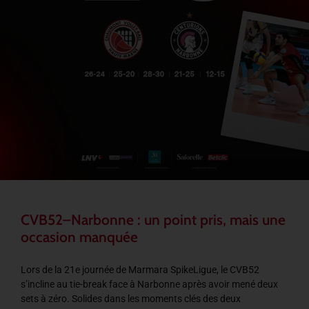
CVB52–Narbonne : un point pris, mais une
occasion manquée
Lors de la 21e journée de Marmara SpikeLigue, le CVB52
s’incline au tie-break face à Narbonne après avoir mené deux
sets à zéro. Solides dans les moments clés des deux