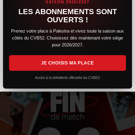
SAISON 2026/2027
LES ABONNEMENTS SONT
Après un premier set solide et engagé, le CVB52 n’a pas réussi
à maintenir son niveau face à Toulouse. Trop irréguliers et
OUVERTS !
pénalisés par plusieurs trous d’air, les Chaumontais s’inclinent
Prenez votre place à Palestra et vivez toute la saison aux
côtés du CVB52. Choisissez dès maintenant votre siège
LIRE LA SUITE »
pour 2026/2027.
7 février 2026
20 h 26 min
JE CHOISIS MA PLACE
Accès à la billetterie officielle du CVB52
ACTUALITÉS