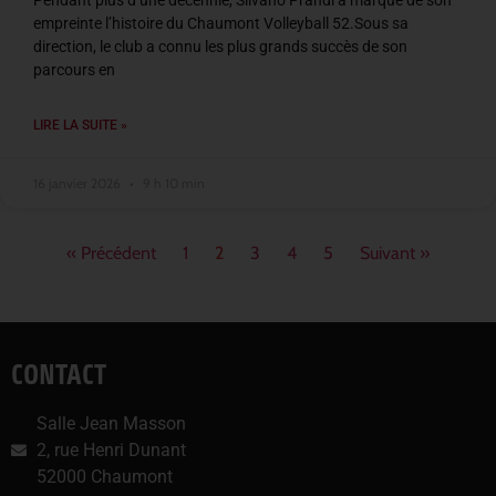
Pendant plus d’une décennie, Silvano Prandi a marqué de son
empreinte l’histoire du Chaumont Volleyball 52.Sous sa
direction, le club a connu les plus grands succès de son
parcours en
LIRE LA SUITE »
16 janvier 2026
9 h 10 min
« Précédent
1
2
3
4
5
Suivant »
CONTACT
Salle Jean Masson
2, rue Henri Dunant
52000 Chaumont