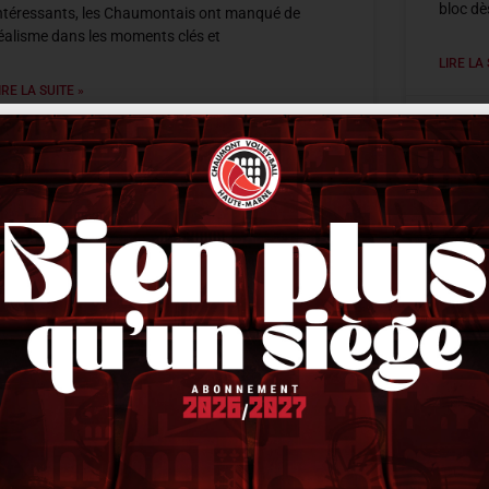
bloc dè
ntéressants, les Chaumontais ont manqué de
éalisme dans les moments clés et
LIRE LA 
IRE LA SUITE »
20 déce
0 décembre 2025
21 h 40 min
ACTUALITÉS