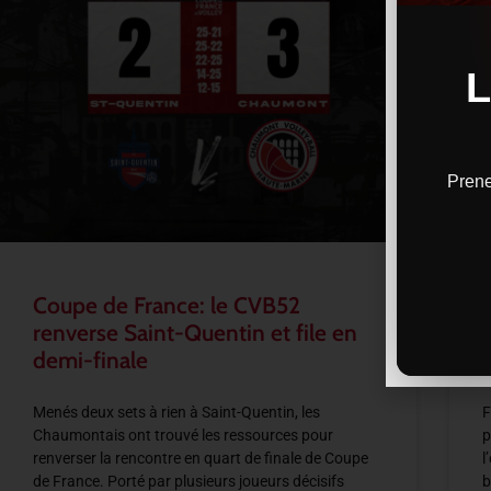
Prene
Coupe de France: le CVB52
renverse Saint-Quentin et file en
demi-finale
Menés deux sets à rien à Saint-Quentin, les
F
Chaumontais ont trouvé les ressources pour
p
renverser la rencontre en quart de finale de Coupe
l
de France. Porté par plusieurs joueurs décisifs
b