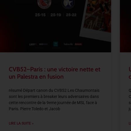
CVB52–Paris : une victoire nette et
un Palestra en fusion
résumé Départ canon du CVB52 Les Chaumontais
Q
sont les premiers à breaker leurs adversaires dans
C
cette rencontre de la 9eme journée de MSL face à
s
Paris. Pierre Toledo et Jacob
j
LIRE LA SUITE »
L