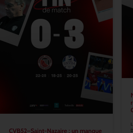
L
CVB52–Saint-Nazaire : un manque
D