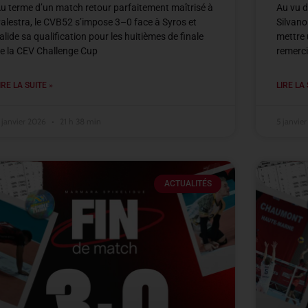
u terme d’un match retour parfaitement maîtrisé à
Au vu d
alestra, le CVB52 s’impose 3–0 face à Syros et
Silvano
alide sa qualification pour les huitièmes de finale
mettre 
e la CEV Challenge Cup
remerci
IRE LA SUITE »
LIRE LA 
 janvier 2026
21 h 38 min
5 janvie
ACTUALITÉS