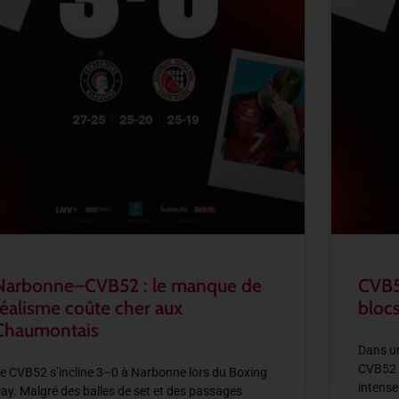
Narbonne–CVB52 : le manque de
CVB5
réalisme coûte cher aux
blocs
Chaumontais
Dans un
CVB52 
e CVB52 s’incline 3–0 à Narbonne lors du Boxing
intense
ay. Malgré des balles de set et des passages