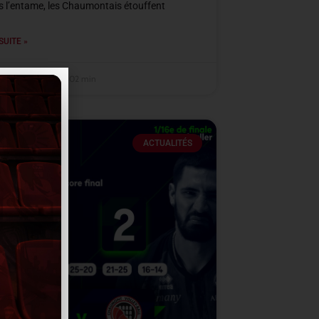
s l’entame, les Chaumontais étouffent
SUITE »
mbre 2025
22 h 02 min
ACTUALITÉS