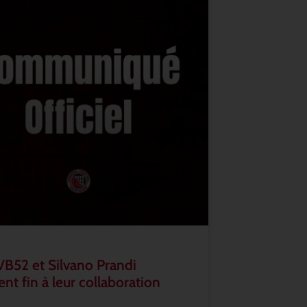
VB52 et Silvano Prandi
nt fin à leur collaboration