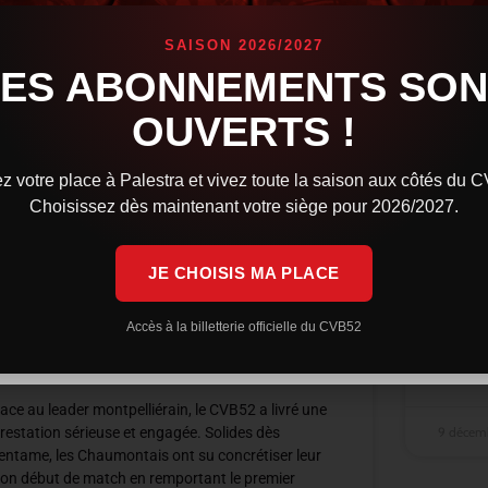
SAISON 2026/2027
LES ABONNEMENTS SON
OUVERTS !
Syros
z votre place à Palestra et vivez toute la saison aux côtés du 
tout 
Choisissez dès maintenant votre siège pour 2026/2027.
Le CVB5
JE CHOISIS MA PLACE
intense
premier
Une résistance courageuse, mais
recolle
Montpellier trop solide, reste
Accès à la billetterie officielle du CVB52
leader
LIRE LA 
ace au leader montpelliérain, le CVB52 a livré une
9 décem
restation sérieuse et engagée. Solides dès
’entame, les Chaumontais ont su concrétiser leur
on début de match en remportant le premier