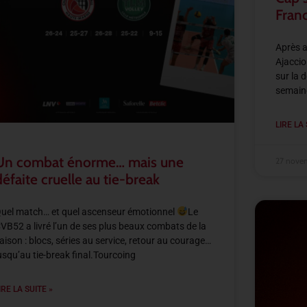
Fran
Après a
Ajaccio
sur la 
semaine
LIRE LA 
Un combat énorme… mais une
27 nove
défaite cruelle au tie-break
uel match… et quel ascenseur émotionnel
Le
VB52 a livré l’un de ses plus beaux combats de la
aison : blocs, séries au service, retour au courage…
usqu’au tie-break final.Tourcoing
IRE LA SUITE »