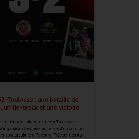
2–Toulouse : une bataille de
, un tie-break et une victoire
e rencontre haletante face à Toulouse, le
s’impose au tie-break au terme d’un combat
 et spectaculaire à Palestra. Très solides au