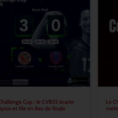
Challenge Cup : le CVB52 écarte
Le C
Syros et file en 8es de finale
mette