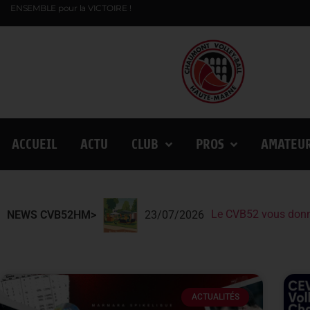
ENSEMBLE pour la VICTOIRE !
ACCUEIL
ACTU
CLUB
PROS
AMATEU
Le CVB52 vous donn
Le CVB52 présent au
Lindqvist et la Fin
NEWS CVB52HM>
23/07/2026
ACTUALITÉS