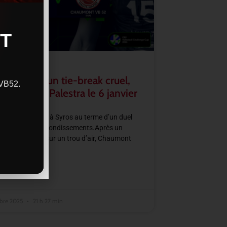
T
–CVB52 : un tie-break cruel,
CVB52.
se jouera à Palestra le 6 janvier
2 s’incline 3–2 à Syros au terme d’un duel
 et rempli de rebondissements.Après un
 set laissé filer sur un trou d’air, Chaumont
 grâce à un très
SUITE »
bre 2025
21 h 27 min