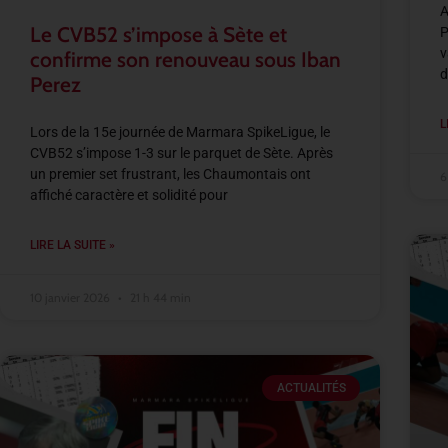
A
Le CVB52 s’impose à Sète et
P
v
confirme son renouveau sous Iban
d
Perez
L
Lors de la 15e journée de Marmara SpikeLigue, le
CVB52 s’impose 1-3 sur le parquet de Sète. Après
un premier set frustrant, les Chaumontais ont
6
affiché caractère et solidité pour
LIRE LA SUITE »
10 janvier 2026
21 h 44 min
ACTUALITÉS