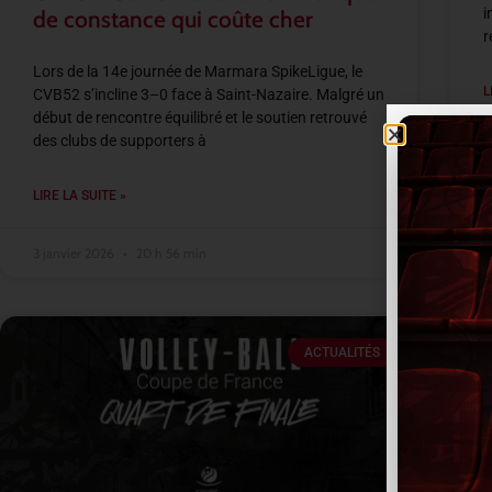
i
de constance qui coûte cher
r
Lors de la 14e journée de Marmara SpikeLigue, le
L
CVB52 s’incline 3–0 face à Saint-Nazaire. Malgré un
début de rencontre équilibré et le soutien retrouvé
des clubs de supporters à
3
LIRE LA SUITE »
3 janvier 2026
20 h 56 min
ACTUALITÉS