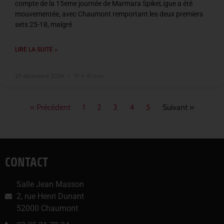
compte de la 15eme journée de Marmara SpikeLigue a été
mouvementée, avec Chaumont remportant les deux premiers
sets 25-18, malgré
LIRE LA SUITE »
29 décembre 2024
19 h 41 min
« Précédent
1
2
3
4
5
Suivant »
CONTACT
Salle Jean Masson
2, rue Henri Dunant
52000 Chaumont