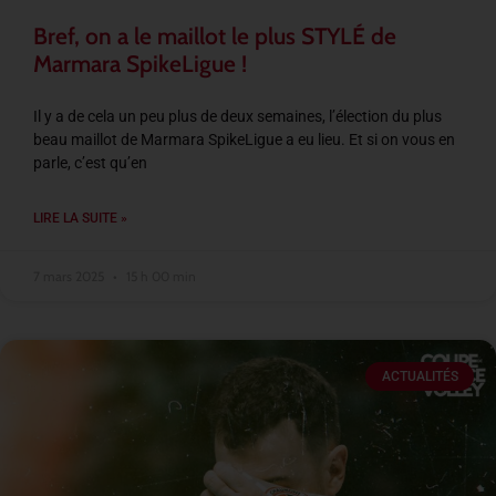
Bref, on a le maillot le plus STYLÉ de
Marmara SpikeLigue !
Il y a de cela un peu plus de deux semaines, l’élection du plus
beau maillot de Marmara SpikeLigue a eu lieu. Et si on vous en
parle, c’est qu’en
LIRE LA SUITE »
7 mars 2025
15 h 00 min
ACTUALITÉS