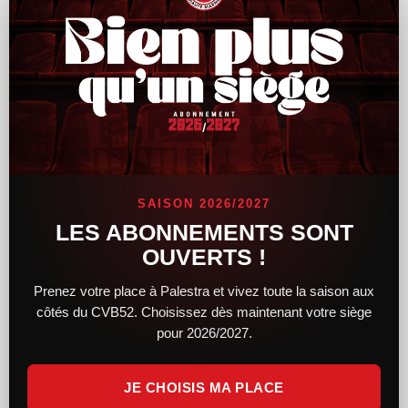
Le CVB52 connaît son adversaire pour la
demi-finale de Coupe de France
SAISON 2026/2027
Alors que le tirage au sort des demi-finales féminines et
LES ABONNEMENTS SONT
masculines de la Coupe de France a lieu hier soir, le CVB52
OUVERTS !
connaît désormais son adversaire. Du côté des femmes,
Prenez votre place à Palestra et vivez toute la saison aux
LIRE LA SUITE »
côtés du CVB52. Choisissez dès maintenant votre siège
pour 2026/2027.
14 février 2025
11 h 34 min
JE CHOISIS MA PLACE