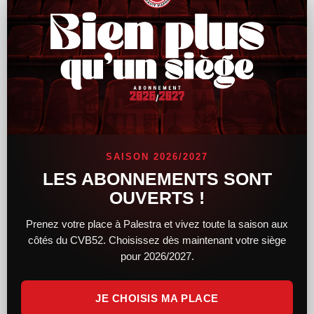
Le CVB52 connaît son adversaire pour la
demi-finale de Coupe de France
SAISON 2026/2027
Alors que le tirage au sort des demi-finales féminines et
LES ABONNEMENTS SONT
masculines de la Coupe de France a lieu hier soir, le CVB52
OUVERTS !
connaît désormais son adversaire. Du côté des femmes,
Prenez votre place à Palestra et vivez toute la saison aux
LIRE LA SUITE »
côtés du CVB52. Choisissez dès maintenant votre siège
pour 2026/2027.
14 février 2025
11 h 34 min
JE CHOISIS MA PLACE