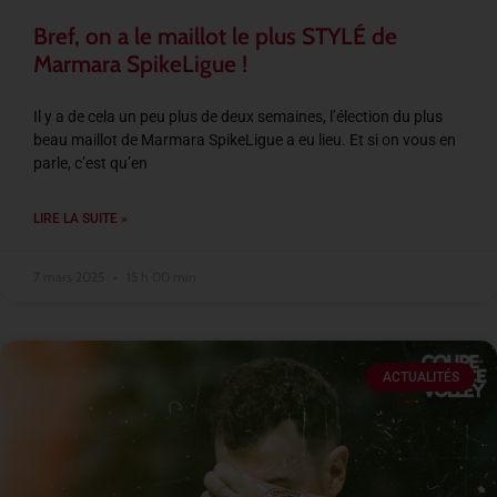
Bref, on a le maillot le plus STYLÉ de
Marmara SpikeLigue !
Il y a de cela un peu plus de deux semaines, l’élection du plus
beau maillot de Marmara SpikeLigue a eu lieu. Et si on vous en
parle, c’est qu’en
LIRE LA SUITE »
7 mars 2025
15 h 00 min
ACTUALITÉS