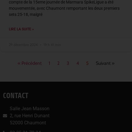
compte de la 15eme journée de Marmara SpikeLigue a été
mouvementée, avec Chaumont remportant les deux premiers
sets 25-18, malgré
LIRE LA SUITE »
29 décembre 2024
19 h 41 min
« Précédent
1
2
3
4
5
Suivant »
CONTACT
Salle Jean Masson
2, rue Henri Dunant
52000 Chaumont