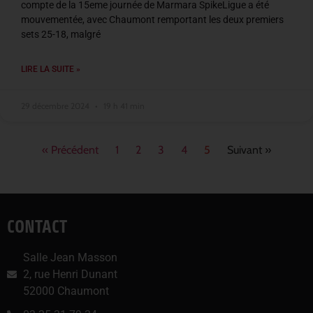
compte de la 15eme journée de Marmara SpikeLigue a été
mouvementée, avec Chaumont remportant les deux premiers
sets 25-18, malgré
LIRE LA SUITE »
29 décembre 2024
19 h 41 min
« Précédent
1
2
3
4
5
Suivant »
CONTACT
Salle Jean Masson
2, rue Henri Dunant
52000 Chaumont