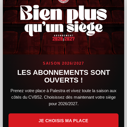
Le CVB52 connaît son adversaire pour la
demi-finale de Coupe de France
SAISON 2026/2027
Alors que le tirage au sort des demi-finales féminines et
LES ABONNEMENTS SONT
masculines de la Coupe de France a lieu hier soir, le CVB52
OUVERTS !
connaît désormais son adversaire. Du côté des femmes,
Prenez votre place à Palestra et vivez toute la saison aux
LIRE LA SUITE »
côtés du CVB52. Choisissez dès maintenant votre siège
pour 2026/2027.
14 février 2025
11 h 34 min
JE CHOISIS MA PLACE