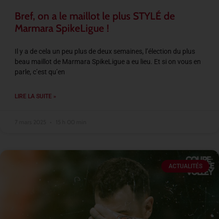
Bref, on a le maillot le plus STYLÉ de
Marmara SpikeLigue !
Il y a de cela un peu plus de deux semaines, l’élection du plus
beau maillot de Marmara SpikeLigue a eu lieu. Et si on vous en
parle, c’est qu’en
LIRE LA SUITE »
7 mars 2025
15 h 00 min
ACTUALITÉS