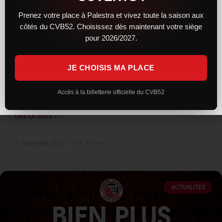
Prenez votre place à Palestra et vivez toute la saison aux
côtés du CVB52. Choisissez dès maintenant votre siège
Les entraînements bientôt ouverts au
pour 2026/2027.
public
JE CHOISIS MA PLACE
Alors que la reprise a lieu mi août pour les premiers arrivants
cette saison, comme à son habitude, le club n’a pas ouvert les
entraînements au public. Seuls quelques privilégiés
Accès à la billetterie officielle du CVB52
LIRE LA SUITE »
11 septembre 2025
10 h 53 min
ACTUALITÉS