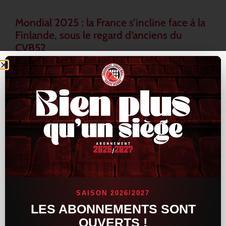
Mondial 2025 : la France s’incline face à la
Finlande, sous le regard d’anciens du
CVB52
L’Équipe de France a connu un revers inattendu lors du
Mondial 2025, en s’inclinant face à la Finlande au terme d’une
rencontre tendue et indécise. Les Bleus, pourtant armés de
LIRE LA SUITE »
16 septembre 2025
15 h 33 min
ACTUALITÉS
SAISON 2026/2027
LES ABONNEMENTS SONT
OUVERTS !