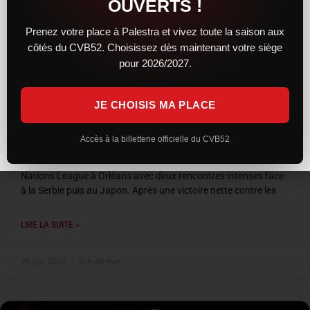
OUVERTS !
Prenez votre place à Palestra et vivez toute la saison aux
côtés du CVB52. Choisissez dès maintenant votre siège
pour 2026/2027.
JE CHOISIS MA PLACE
VNL 2026 : les Bleus entre confirmation et
frustration à Orléans
Accès à la billetterie officielle du CVB52
L’équipe de France a conclu son week-end de Volleyball
Nations League à Orléans avec deux rencontres intenses face
à la Serbie puis au Japon. Après une victoire nette contre les
LIRE LA SUITE »
29 juin 2026
11 h 48 min