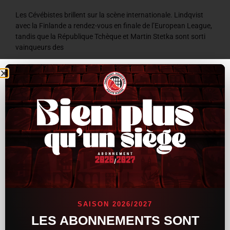
Les Cévébistes brillent sur la scène internationale. Lindqvist
avec la Finlande a rendez-vous en finale de l’European League,
tandis que la République Tchèque et Martin Stetka sont sorti
vainqueurs des
LIRE LA SUITE »
8 juillet 2026
9 h 59 min
ACTUALITÉS
SAISON 2026/2027
LES ABONNEMENTS SONT