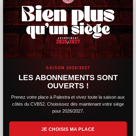
Le CVB52 connaît son adversaire pour la
demi-finale de Coupe de France
SAISON 2026/2027
Alors que le tirage au sort des demi-finales féminines et
LES ABONNEMENTS SONT
masculines de la Coupe de France a lieu hier soir, le CVB52
OUVERTS !
connaît désormais son adversaire. Du côté des femmes,
Prenez votre place à Palestra et vivez toute la saison aux
LIRE LA SUITE »
côtés du CVB52. Choisissez dès maintenant votre siège
pour 2026/2027.
14 février 2025
11 h 34 min
JE CHOISIS MA PLACE