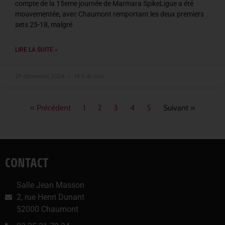
compte de la 15eme journée de Marmara SpikeLigue a été
mouvementée, avec Chaumont remportant les deux premiers
sets 25-18, malgré
LIRE LA SUITE »
29 décembre 2024
19 h 41 min
« Précédent
1
2
3
4
5
Suivant »
CONTACT
Salle Jean Masson
2, rue Henri Dunant
52000 Chaumont