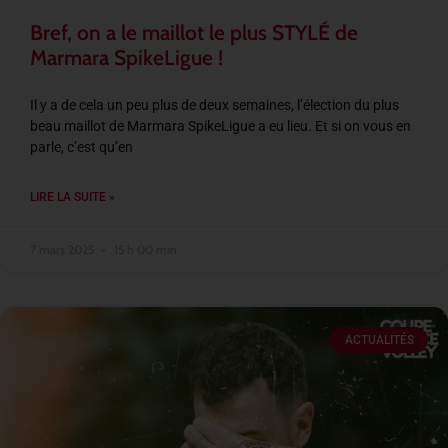
Bref, on a le maillot le plus STYLÉ de
Marmara SpikeLigue !
Il y a de cela un peu plus de deux semaines, l’élection du plus
beau maillot de Marmara SpikeLigue a eu lieu. Et si on vous en
parle, c’est qu’en
LIRE LA SUITE »
7 mars 2025
15 h 00 min
ACTUALITÉS