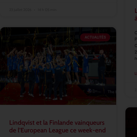
23 juillet 2026
14 h 05 min
C
ACTUALITÉS
P
C
2
r
L
2
Lindqvist et la Finlande vainqueurs
de l’European League ce week-end