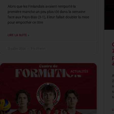
Alors que les Finlandais avaient remporté la
première manche un peu plus tôt dans la semaine
face aux Pays-Bas (3-1), il leur fallait doubler la mise
pour empocher ce titre
LIRE LA SUITE »
13 juillet 2026
9 h 29 min
à
ACTUALITÉS
A
2
r
s
s
L