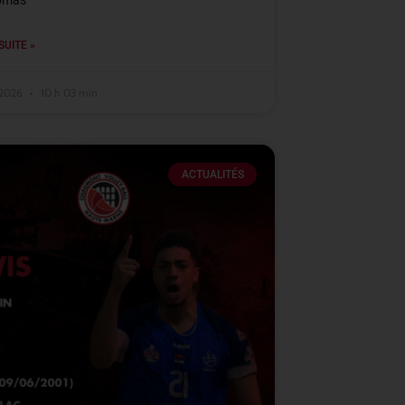
omas
SUITE »
t 2026
10 h 03 min
ACTUALITÉS