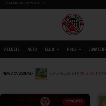
ENSEMBLE pour la VICTOIRE !
ACCUEIL
ACTU
CLUB
PROS
AMATEU
Le CVB52 vous donn
Le CVB52 présent au
Lindqvist et la Fin
NEWS CVB52HM>
23/07/2026
ACTUALITÉS