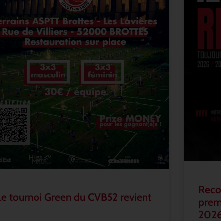
Recon
Le tournoi Green du CVB52 revient
prem
202