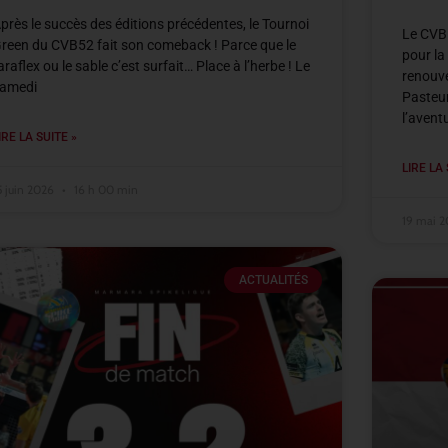
près le succès des éditions précédentes, le Tournoi
Le CVB5
reen du CVB52 fait son comeback ! Parce que le
pour la
araflex ou le sable c’est surfait… Place à l’herbe ! Le
renouve
amedi
Pasteur
l’avent
IRE LA SUITE »
LIRE LA 
5 juin 2026
16 h 00 min
19 mai 
ACTUALITÉS