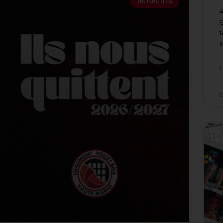
ACTUALITÉS
A
G
t
s
L
1