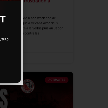
rmation et frustration à
ans
T
e de France a conclu son week-end de
all Nations League à Orléans avec deux
res intenses face à la Serbie puis au Japon.
ne victoire nette contre les
CVB52.
SUITE »
2026
11 h 48 min
ACTUALITÉS