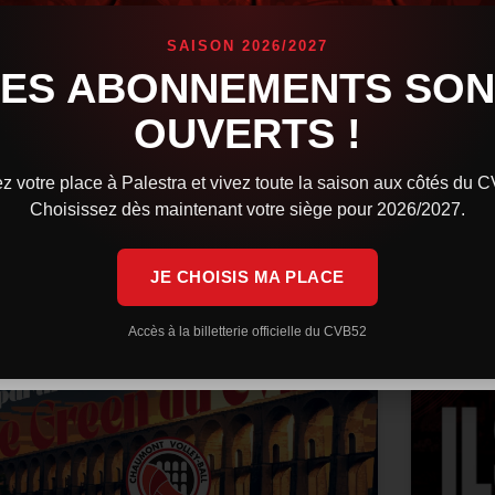
confi
Orlé
es Cévébistes brillent sur la scène internationale.
SAISON 2026/2027
indqvist avec la Finlande a rendez-vous en finale
LES ABONNEMENTS SON
e l’European League, tandis que la République
L’équip
chèque et Martin Stetka sont sorti vainqueurs des
Volleyb
OUVERTS !
rencont
Après u
IRE LA SUITE »
z votre place à Palestra et vivez toute la saison aux côtés du 
LIRE LA 
Choisissez dès maintenant votre siège pour 2026/2027.
 juillet 2026
9 h 59 min
29 juin 
JE CHOISIS MA PLACE
ACTUALITÉS
Accès à la billetterie officielle du CVB52