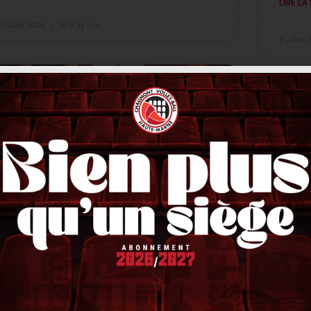
LIRE LA 
0 juillet 2026
16 h 56 min
9 juillet
ACTUALITÉS
Lindqvist en finale, Stetka en or,
VNL 
Liberman en bronze