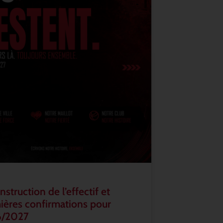
struction de l’effectif et
ières confirmations pour
6/2027