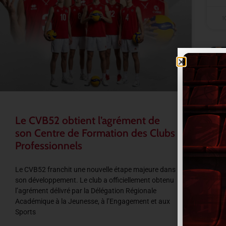
1
Le CVB52 obtient l’agrément de
son Centre de Formation des Clubs
Professionnels
Le CVB52 franchit une nouvelle étape majeure dans
son développement. Le club a officiellement obtenu
l’agrément délivré par la Délégation Régionale
Académique à la Jeunesse, à l’Engagement et aux
Sports