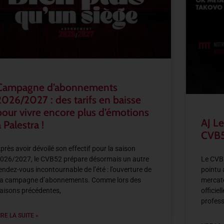
Campagne d’abonnements
2026/2027 : des tarifs en baisse
pour vivre encore plus d’émotions
AJ Le
 Palestra !
CVB5
près avoir dévoilé son effectif pour la saison
026/2027, le CVB52 prépare désormais un autre
Le CVB5
endez-vous incontournable de l’été : l’ouverture de
pointu 
a campagne d’abonnements. Comme lors des
mercato
aisons précédentes,
officie
profess
IRE LA SUITE »