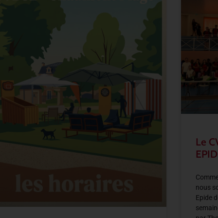
Le C
EPID
Comme 
nous so
Epide d
semain