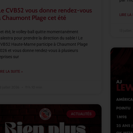
par Th
Le CVB52 vous donne rendez-vous
LIRE LA 
à Chaumont Plage cet été
13 juille
et été, le volley-ball quitte momentanément
alestra pour prendre la direction du sable ! Le
VB52 Haute-Marne participe à Chaumont Plage
026 et vous donne rendez-vous à plusieurs
eprises sur
IRE LA SUITE »
3 juillet 2026
11 h 10 min
ACTUALITÉS