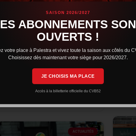
SAISON 2026/2027
LES ABONNEMENTS SON
Le CVB52 connaît son adversaire
Trent
pour la demi-finale de Coupe de
long
OUVERTS !
France
C’est m
z votre place à Palestra et vivez toute la saison aux côtés du 
lors que le tirage au sort des demi-finales
CVB52 r
Choisissez dès maintenant votre siège pour 2026/2027.
éminines et masculines de la Coupe de France a
Champio
ieu hier soir, le CVB52 connaît désormais son
set rem
dversaire. Du côté des femmes,
JE CHOISIS MA PLACE
LIRE LA 
IRE LA SUITE »
Accès à la billetterie officielle du CVB52
11 févrie
4 février 2025
11 h 34 min
ACTUALITÉS