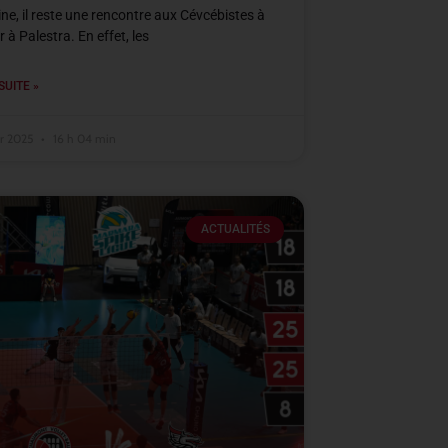
ne, il reste une rencontre aux Cévcébistes à
 à Palestra. En effet, les
SUITE »
er 2025
16 h 04 min
ACTUALITÉS