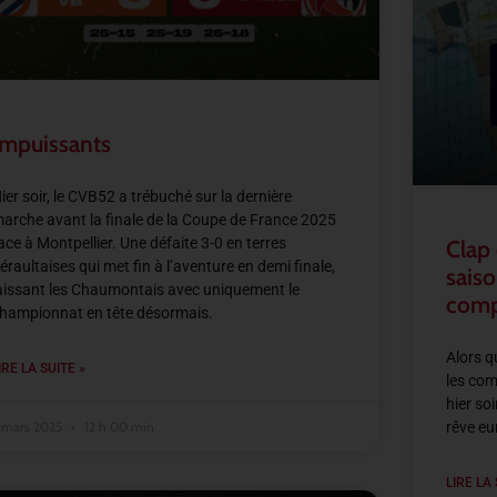
Impuissants
ier soir, le CVB52 a trébuché sur la dernière
arche avant la finale de la Coupe de France 2025
ace à Montpellier. Une défaite 3-0 en terres
Clap 
éraultaises qui met fin à l’aventure en demi finale,
saiso
aissant les Chaumontais avec uniquement le
comp
hampionnat en tête désormais.
Alors q
IRE LA SUITE »
les com
hier soi
 mars 2025
12 h 00 min
rêve e
LIRE LA 