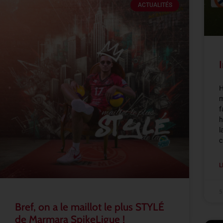
ACTUALITÉS
H
m
f
h
l
c
L
5
Bref, on a le maillot le plus STYLÉ
de Marmara SpikeLigue !