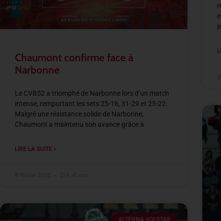
r
e
p
L
Chaumont confirme face à
Narbonne
2
Le CVB52 a triomphé de Narbonne lors d’un match
intense, remportant les sets 25-16, 31-29 et 25-22.
Malgré une résistance solide de Narbonne,
Chaumont a maintenu son avance grâce à
LIRE LA SUITE »
8 février 2025
21 h 41 min
ALTERNA VOLSTAR