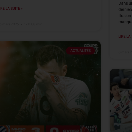
Dans un
IRE LA SUITE »
dernier
illusio
manque
6 mars 2025
12 h 03 min
LIRE LA 
ACTUALITÉS
8 mars 