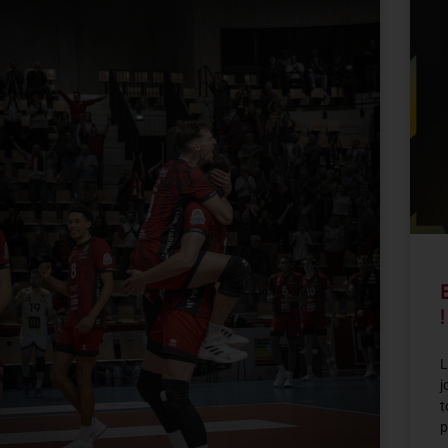
!
L
j
t
p