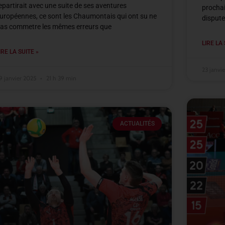
epartirait avec une suite de ses aventures
prochai
uropéennes, ce sont les Chaumontais qui ont su ne
disputer
as commetre les mêmes erreurs que
LIRE LA 
IRE LA SUITE »
23 janvi
9 janvier 2025
21 h 39 min
ACTUALITÉS