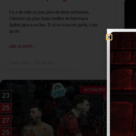
Il y a de cela un peu plus de deux semaines,
l’élection du plus beau maillot de Marmara
SpikeLigue a eu lieu. Et si on vous en parle, c’est
qu’en
LIRE LA SUITE »
7 mars 2025
15 h 00 min
ACTUALITÉS