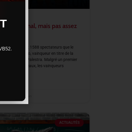
T
ino mis à mal, mais pas assez
temps
ardi soir, devant 1588 spectateurs que le
CVB52.
ecevait Trentino, vainqueur en titre de la
ns League, à Palestra. Malgré un premier
porté par les locaux, les vainqueurs
SUITE »
r 2025
22 h 10 min
ACTUALITÉS