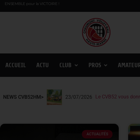
ENSEMBLE pour la VICTOIRE !
ACCUEIL
ACTU
CLUB
PROS
AMATEU
Le CVB52 vous donn
Le CVB52 présent au
Lindqvist et la Fin
NEWS CVB52HM>
23/07/2026
ACTUALITÉS