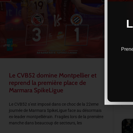
Prene
A
f
l
a
Le CVB52 domine Montpellier et
reprend la première place de
L
Marmara SpikeLigue
1
Le CVB52 s’est imposé dans ce choc de la 22eme
journée de Marmara SpikeLigue face au désormais
ex-leader montpelliérain. Fragiles lors de la première
manche dans beaucoup de secteurs, les